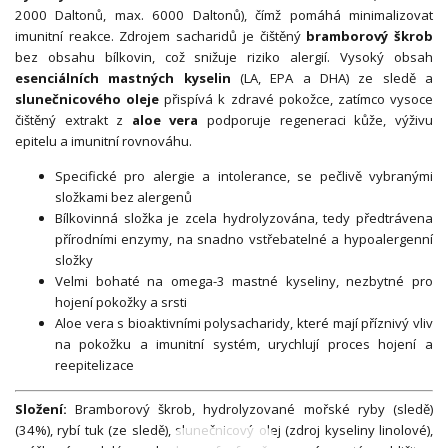
2000 Daltonů, max. 6000 Daltonů), čímž pomáhá minimalizovat
imunitní reakce. Zdrojem sacharidů je čištěný
bramborový škrob
bez obsahu bílkovin, což snižuje riziko alergií. Vysoký obsah
esenciálních mastných kyselin
(LA, EPA a DHA) ze sledě a
slunečnicového oleje
přispívá k zdravé pokožce, zatímco vysoce
čištěný extrakt z
aloe vera
podporuje regeneraci kůže, výživu
epitelu a imunitní rovnováhu.
Specifické pro alergie a intolerance, se pečlivě vybranými
složkami bez alergenů
Bílkovinná složka je zcela hydrolyzována, tedy předtrávena
přírodními enzymy, na snadno vstřebatelné a hypoalergenní
složky
Velmi bohaté na omega-3 mastné kyseliny, nezbytné pro
hojení pokožky a srsti
Aloe vera s bioaktivními polysacharidy, které mají příznivý vliv
na pokožku a imunitní systém, urychlují proces hojení a
reepitelizace
Složení:
Bramborový škrob, hydrolyzované mořské ryby (sledě)
(34%), rybí tuk (ze sledě), slunečnicový olej (zdroj kyseliny linolové),