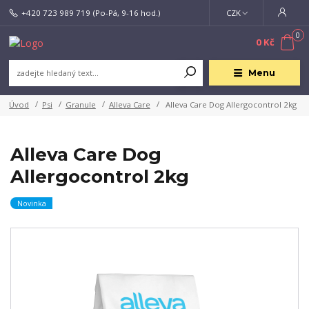
+420 723 989 719
(Po-Pá, 9-16 hod.)
CZK
0
0 Kč
Menu
Úvod
Psi
Granule
Alleva Care
Alleva Care Dog Allergocontrol 2kg
Alleva Care Dog
Allergocontrol 2kg
Novinka