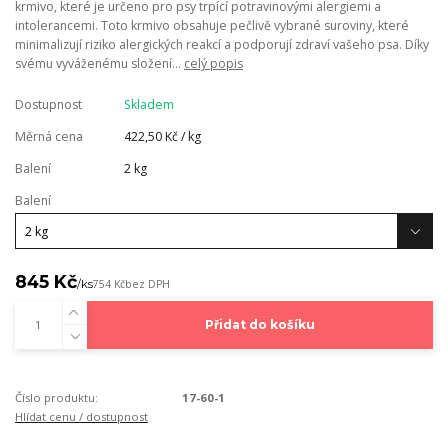
krmivo, které je určeno pro psy trpící potravinovými alergiemi a
intolerancemi. Toto krmivo obsahuje pečlivě vybrané suroviny, které
minimalizují riziko alergických reakcí a podporují zdraví vašeho psa. Díky
svému vyváženému složení...
celý popis
Dostupnost
Skladem
Měrná cena
422,50 Kč / kg
Balení
2 kg
Balení
845 Kč
/
ks
754 Kč
bez DPH
Přidat do košíku
Číslo produktu:
17-60-1
Hlídat cenu / dostupnost