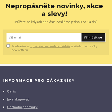
Nepropásněte novinky, akce
a slevy!
Můžete se kdykoli odhlásit. Zasíláme jednou za 14 dní.
Přihlásit se
Souhlasím se
zpracováním osobních údajů
za účelem rozesílky
newsletteru.
INFORMACE PRO ZÁKAZNÍKY
O nás
Jak nakupovat
Obchodní podmínky