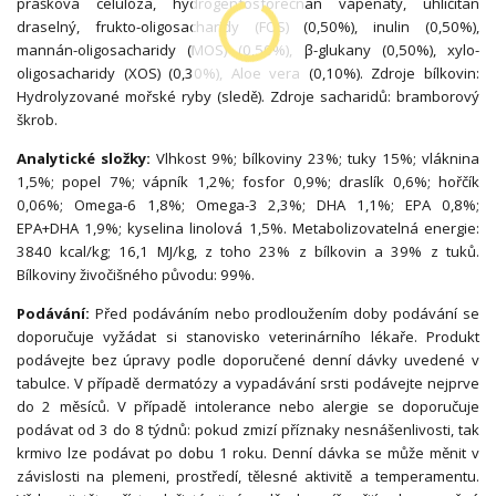
prášková celulóza, hydrogenfosforečnan vápenatý, uhličitan
draselný, frukto-oligosacharidy (FOS) (0,50%), inulin (0,50%),
mannán-oligosacharidy (MOS) (0,50%), β-glukany (0,50%), xylo-
oligosacharidy (XOS) (0,30%), Aloe vera (0,10%). Zdroje bílkovin:
Hydrolyzované mořské ryby (sledě). Zdroje sacharidů: bramborový
škrob.
Analytické složky:
Vlhkost 9%; bílkoviny 23%; tuky 15%; vláknina
1,5%; popel 7%; vápník 1,2%; fosfor 0,9%; draslík 0,6%; hořčík
0,06%; Omega-6 1,8%; Omega-3 2,3%; DHA 1,1%; EPA 0,8%;
EPA+DHA 1,9%; kyselina linolová 1,5%. Metabolizovatelná energie:
3840 kcal/kg; 16,1 MJ/kg, z toho 23% z bílkovin a 39% z tuků.
Bílkoviny živočišného původu: 99%.
Podávání:
Před podáváním nebo prodloužením doby podávání se
doporučuje vyžádat si stanovisko veterinárního lékaře. Produkt
podávejte bez úpravy podle doporučené denní dávky uvedené v
tabulce. V případě dermatózy a vypadávání srsti podávejte nejprve
do 2 měsíců. V případě intolerance nebo alergie se doporučuje
podávat od 3 do 8 týdnů: pokud zmizí příznaky nesnášenlivosti, tak
krmivo lze podávat po dobu 1 roku. Denní dávka se může měnit v
závislosti na plemeni, prostředí, tělesné aktivitě a temperamentu.