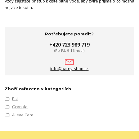
Vždy zajistěte přístup k čisté pitné vodě, aby zvíře přijímalo co možná
nejvíce tekutin.
Potřebujete poradit?
+420 723 989 719
(Po-Pá, 9-16 hod.)
info@barny-shop.cz
Zboží zařazeno v kategoriích
Psi
Granule
Alleva Care