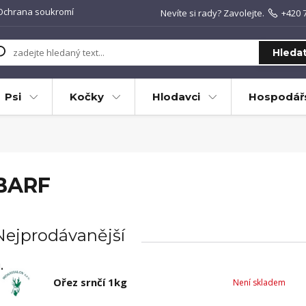
Ochrana soukromí
Nevíte si rady? Zavolejte.
+420 
Hleda
Psi
Kočky
Hlodavci
Hospodářs
BARF
Nejprodávanější
.
Ořez srnčí 1kg
Není skladem