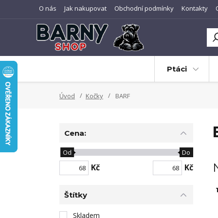
O nás
Jak nakupovat
Obchodní podmínky
Kontakty
Ptáci
Úvod
Kočky
BARF
Cena:
Od
Do
Kč
Kč
1
Štítky
Skladem