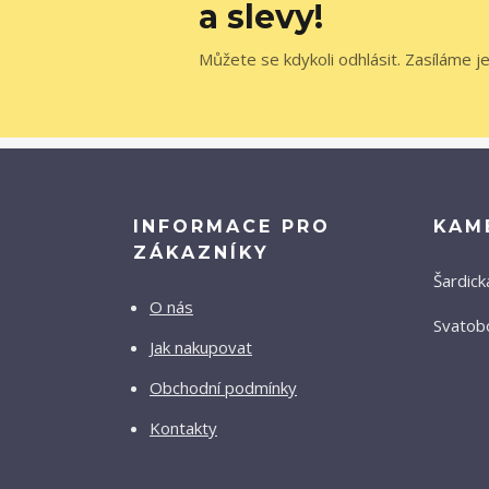
a slevy!
Můžete se kdykoli odhlásit. Zasíláme j
INFORMACE PRO
KAM
ZÁKAZNÍKY
Šardick
O nás
Svatobo
Jak nakupovat
Obchodní podmínky
Kontakty