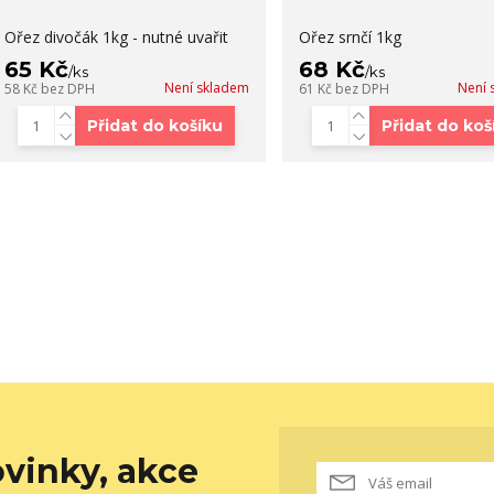
Ořez divočák 1kg - nutné uvařit
Ořez srnčí 1kg
65 Kč
68 Kč
/
ks
/
ks
Není skladem
Není 
58 Kč
bez DPH
61 Kč
bez DPH
Přidat do košíku
Přidat do koš
vinky, akce