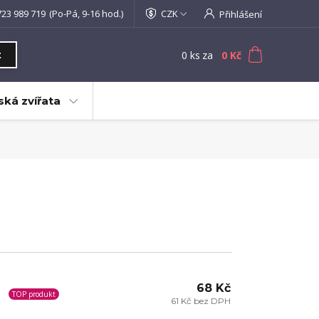
723 989 719
(Po-Pá, 9-16 hod.)
CZK
Přihlášení
0
ks
za
0 Kč
t
ká zvířata
68 Kč
TOP produkt
61 Kč bez DPH