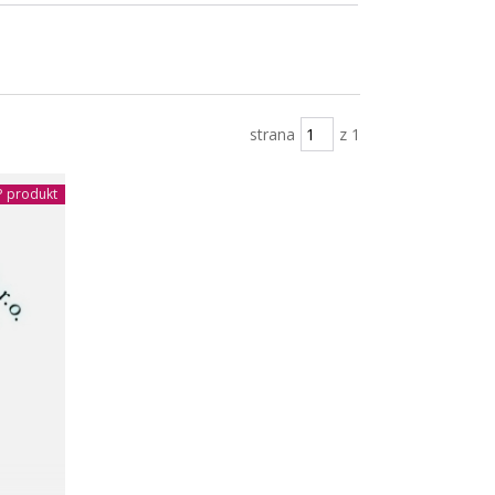
strana
z 1
 produkt