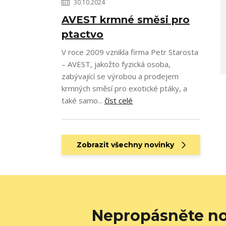
30.10.2024
AVEST krmné směsi pro
ptactvo
V roce 2009 vznikla firma Petr Starosta
– AVEST, jakožto fyzická osoba,
zabývající se výrobou a prodejem
krmných směsí pro exotické ptáky, a
také samo...
číst celé
Zobrazit všechny novinky
Nepropásněte no