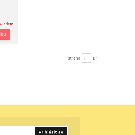
skladem
íku
strana
z 1
Přihlásit se