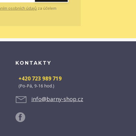
ním osobních údajů
za účelem
KONTAKTY
+420 723 989 719
(Po-Pá, 9-16 hod.)
info@barny-shop.cz