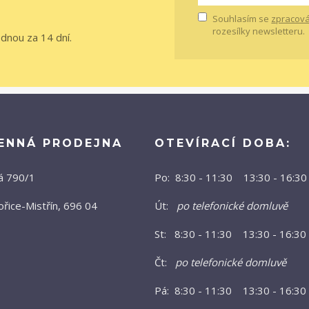
Souhlasím se
zpracová
rozesílky newsletteru.
ednou za 14 dní.
ENNÁ PRODEJNA
OTEVÍRACÍ DOBA:
á 790/1
Po: 8:30 - 11:30 13:30 - 16:30
řice-Mistřín, 696 04
Út:
po telefonické domluvě
St: 8:30 - 11:30 13:30 - 16:30
Čt:
po telefonické domluvě
Pá: 8:30 - 11:30 13:30 - 16:30