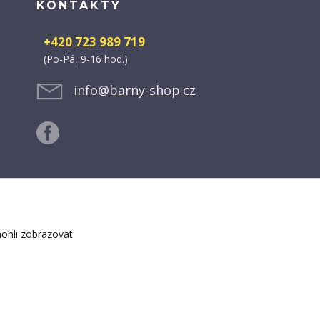
KONTAKTY
+420 723 989 719
(Po-Pá, 9-16 hod.)
info@barny-shop.cz
ohli zobrazovat