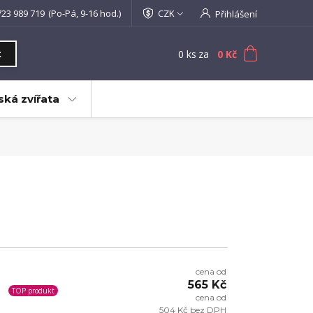
723 989 719
(Po-Pá, 9-16 hod.)
CZK
Přihlášení
0
ks
za
0 Kč
t
ká zvířata
cena od
565 Kč
TOP produkt
cena od
504 Kč bez DPH