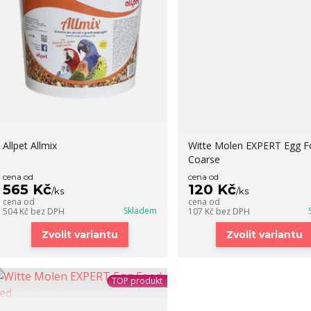
Allpet Allmix
Witte Molen EXPERT Egg 
Coarse
cena od
cena od
565 Kč
120 Kč
/
ks
/
ks
cena od
cena od
Skladem
504 Kč
bez DPH
107 Kč
bez DPH
Zvolit variantu
Zvolit variantu
TOP produkt