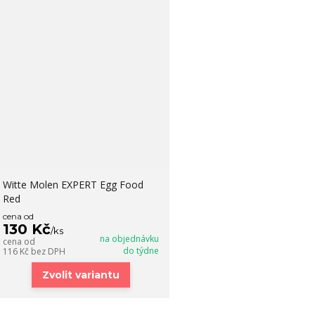
Witte Molen EXPERT Egg Food
Red
cena od
130 Kč
/
ks
na objednávku
cena od
do týdne
116 Kč
bez DPH
Zvolit variantu