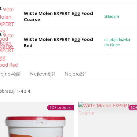
2.
Witte Molen EXPERT Egg Food
Skladem
Coarse
3.
Witte Molen EXPERT Egg Food
na objednávku
Red
do týdne
ejnovější
Nejlevnější
Nejdražší
obrazuji 1-4 z 4
TOP produkt
TOP