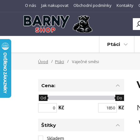
O nás
Jak nakupovat
Obchodní podmínky
Kontakty
Ptáci
Úvod
Ptáci
Vaječné směsi
Cena:
Od
Do
Kč
Kč
1
Štítky
Skladem