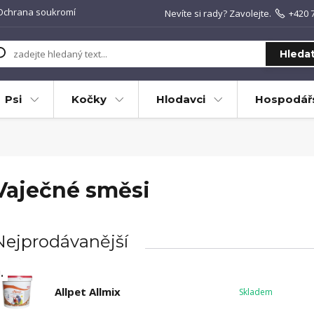
Ochrana soukromí
Nevíte si rady? Zavolejte.
+420 
Hleda
Psi
Kočky
Hlodavci
Hospodářs
Vaječné směsi
Nejprodávanější
.
Allpet Allmix
Skladem