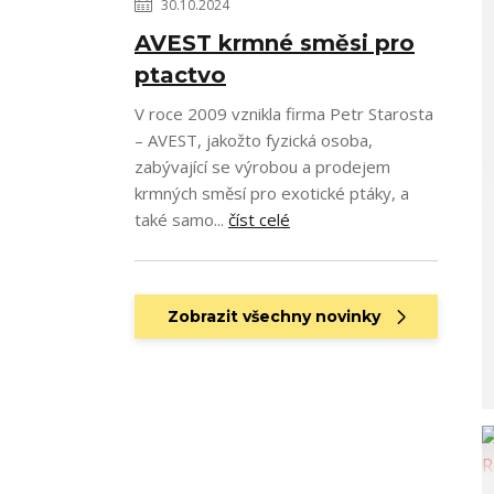
30.10.2024
AVEST krmné směsi pro
ptactvo
V roce 2009 vznikla firma Petr Starosta
– AVEST, jakožto fyzická osoba,
zabývající se výrobou a prodejem
krmných směsí pro exotické ptáky, a
také samo...
číst celé
Zobrazit všechny novinky