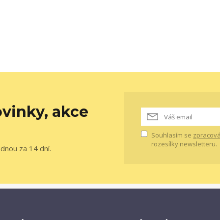
vinky, akce
Souhlasím se
zpracová
rozesílky newsletteru.
ednou za 14 dní.