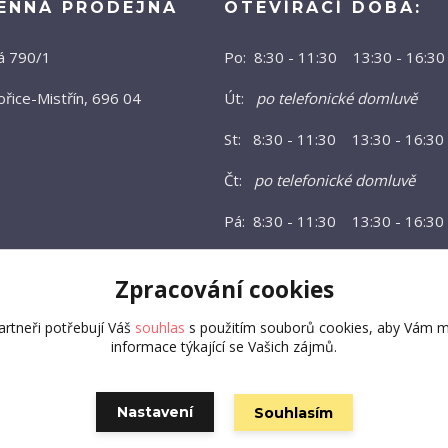
ENNÁ PRODEJNA
OTEVÍRACÍ DOBA:
á 790/1
Po: 8:30 - 11:30 13:30 - 16:30
řice-Mistřín, 696 04
Út:
po telefonické domluvě
St: 8:30 - 11:30 13:30 - 16:30
Čt:
po telefonické domluvě
Pá: 8:30 - 11:30 13:30 - 16:30
Zpracování cookies
rtneři potřebují Váš
souhlas
s použitím souborů cookies, aby Vám m
informace týkající se Vašich zájmů.
Nastavení
Souhlasím
Vytvořeno na
Eshop-rychle.cz