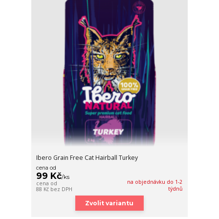
Ibero Grain Free Cat Hairball Turkey
cena od
99 Kč
/
ks
na objednávku do 1-2
cena od
týdnů
88 Kč
bez DPH
Zvolit variantu