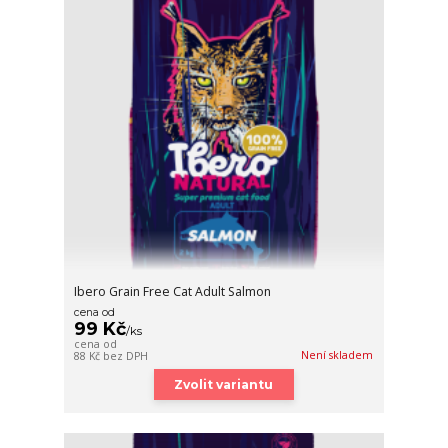
Ibero Grain Free Cat Adult Salmon
cena od
99 Kč
/
ks
cena od
Není skladem
88 Kč
bez DPH
Zvolit variantu