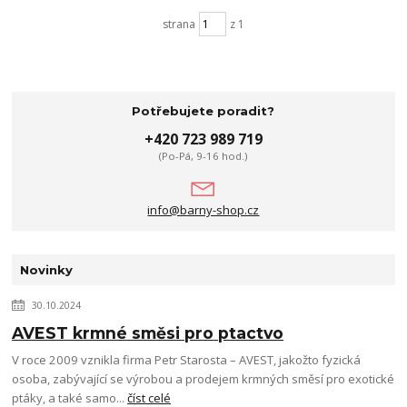
strana
z 1
Potřebujete poradit?
+420 723 989 719
(Po-Pá, 9-16 hod.)
info@barny-shop.cz
Novinky
30.10.2024
AVEST krmné směsi pro ptactvo
V roce 2009 vznikla firma Petr Starosta – AVEST, jakožto fyzická
osoba, zabývající se výrobou a prodejem krmných směsí pro exotické
ptáky, a také samo...
číst celé