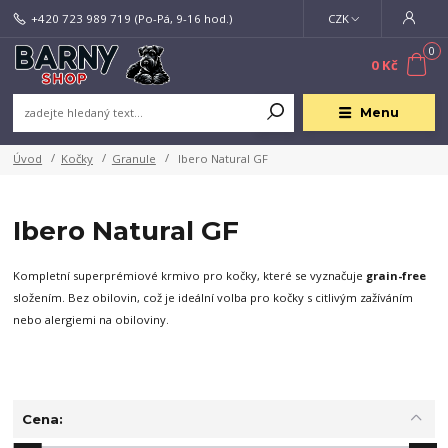
+420 723 989 719
(Po-Pá, 9-16 hod.)
CZK
0
0 Kč
Menu
Úvod
Kočky
Granule
Ibero Natural GF
Ibero Natural GF
Kompletní superprémiové krmivo pro kočky, které se vyznačuje
grain-free
složením. Bez obilovin, což je ideální volba pro kočky s citlivým zažíváním
nebo alergiemi na obiloviny.
Cena: