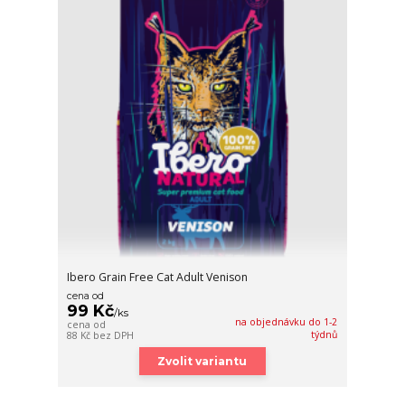
Ibero Grain Free Cat Adult Venison
cena od
99 Kč
/
ks
na objednávku do 1-2
cena od
týdnů
88 Kč
bez DPH
Zvolit variantu