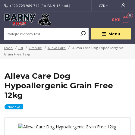
+420 723 989 719
(Po-Pá, 9-16 hod.)
CZK
0
0 Kč
Menu
Úvod
Psi
Granule
Alleva Care
Alleva Care Dog Hypoallergenic
Grain Free 12kg
Alleva Care Dog
Hypoallergenic Grain Free
12kg
Novinka