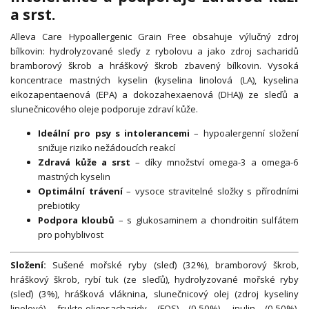
a srst.
Alleva Care Hypoallergenic Grain Free obsahuje výlučný zdroj
bílkovin: hydrolyzované sleďy z rybolovu a jako zdroj sacharidů
bramborový škrob a hráškový škrob zbavený bílkovin. Vysoká
koncentrace mastných kyselin (kyselina linolová (LA), kyselina
eikozapentaenová (EPA) a dokozahexaenová (DHA)) ze sleďů a
slunečnicového oleje podporuje zdraví kůže.
Ideální pro psy s intolerancemi
– hypoalergenní složení
snižuje riziko nežádoucích reakcí
Zdravá kůže a srst
– díky množství omega-3 a omega-6
mastných kyselin
Optimální trávení
– vysoce stravitelné složky s přírodními
prebiotiky
Podpora kloubů
– s glukosaminem a chondroitin sulfátem
pro pohyblivost
Složení:
Sušené mořské ryby (sleď) (32%), bramborový škrob,
hráškový škrob, rybí tuk (ze sleďů), hydrolyzované mořské ryby
(sleď) (3%), hrášková vláknina, slunečnicový olej (zdroj kyseliny
linolové), frukto-oligosacharidy (FOS) (0,50%), inulin (0,50%),