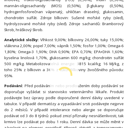
mannán-oligosacharidy (MOS) (0,50%), β-glukany (0,50%),
hydrogenfosforečnan vápenatý, uhličitan draselný, glukosamin,
chondroitin sulfát. Zdroje bílkovin: Sušené mořské ryby (sleď),
hydrolyzované mořské ryby (sleď). Zdroje sacharidů: Bramborový
škrob, hráškový škrob.
Analytické složky:
Vlhkost 9,00%; bílkoviny 26,00%; tuky 15,00%;
vláknina 2,00%; popel 7,00%; vápník 1,50%; fosfor 1,00%; Omega-6
1,80%; Omega-3 1,90%; DHA 0,90%; EPA 0,70%; EPA+DHA 1,60%;
kyselina linolová 1,70%, glukosamin 600 mg/kg; chondroitin sulfát
500 mg/kg. Metabolizovatelná energie: 3815 kcal/kg; 16 MJ/kg, z
toho 25% z bílkovin a 36% z tuků. Bílkoviny živočišného původu:
95%.
Podávání:
Před podáváním nebo prodloužením doby podávání se
doporučuje vyžádat si stanovisko veterinárního lékaře. Produkt
podávejte bez úpravy podle doporučené denní dávky uvedené v
tabulce. V případě dermatózy a vypadávání srsti podávejte nejprve
do 2 měsíců. V případě intolerance nebo alergie se doporučuje
podávat od 3 do 8 týdnů: pokud zmizí příznaky nesnášenlivosti, tak
krmivo lze podávat po dobu 1 roku. Denní dávka se může měnit v
závislosti na plemeni, prostředí, tělesné aktivitě a temperamentu.