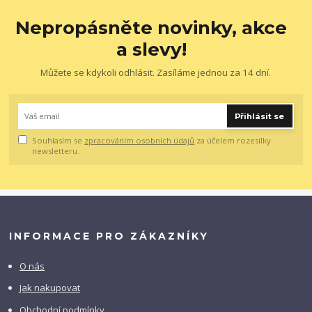
Nepropásněte novinky, akce
a slevy!
Můžete se kdykoli odhlásit. Zasíláme jednou za 14 dní.
Přihlásit se
Souhlasím se
zpracováním osobních údajů
za účelem rozesílky
newsletteru.
INFORMACE PRO ZÁKAZNÍKY
O nás
Jak nakupovat
Obchodní podmínky