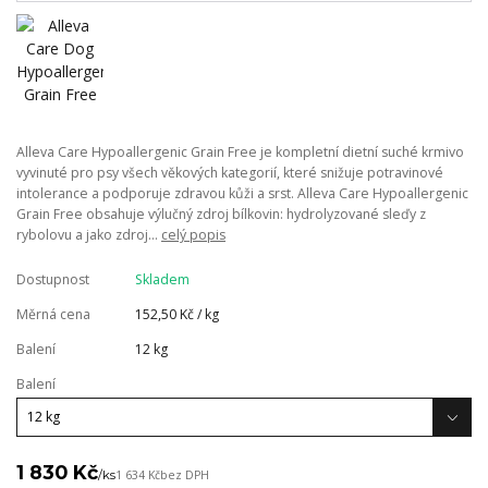
Alleva Care Hypoallergenic Grain Free je kompletní dietní suché krmivo
vyvinuté pro psy všech věkových kategorií, které snižuje potravinové
intolerance a podporuje zdravou kůži a srst. Alleva Care Hypoallergenic
Grain Free obsahuje výlučný zdroj bílkovin: hydrolyzované sleďy z
rybolovu a jako zdroj...
celý popis
Dostupnost
Skladem
Měrná cena
152,50 Kč / kg
Balení
12 kg
Balení
1 830 Kč
/
ks
1 634 Kč
bez DPH