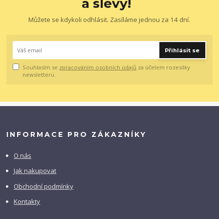
a slevy!
Můžete se kdykoli odhlásit. Zasíláme jednou za 14 dní.
Přihlásit se
Souhlasím se
zpracováním osobních údajů
za účelem rozesílky
newsletteru.
INFORMACE PRO ZÁKAZNÍKY
O nás
Jak nakupovat
Obchodní podmínky
Kontakty