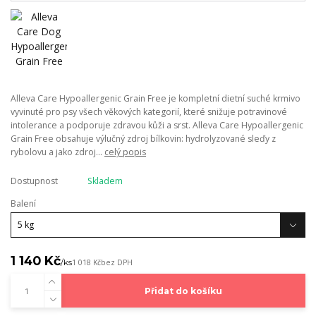
Alleva Care Hypoallergenic Grain Free je kompletní dietní suché krmivo
vyvinuté pro psy všech věkových kategorií, které snižuje potravinové
intolerance a podporuje zdravou kůži a srst. Alleva Care Hypoallergenic
Grain Free obsahuje výlučný zdroj bílkovin: hydrolyzované sleďy z
rybolovu a jako zdroj...
celý popis
Dostupnost
Skladem
Balení
1 140 Kč
/
ks
1 018 Kč
bez DPH
Přidat do košíku