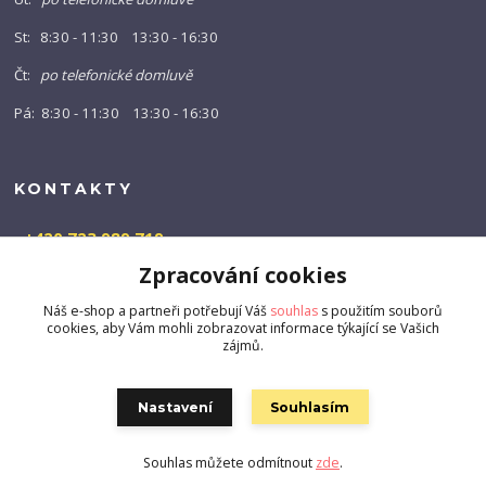
St: 8:30 - 11:30 13:30 - 16:30
Čt:
po telefonické domluvě
Pá: 8:30 - 11:30 13:30 - 16:30
KONTAKTY
+420 723 989 719
(Po-Pá, 9-16 hod.)
Zpracování cookies
info@barny-shop.cz
Náš e-shop a partneři potřebují Váš
souhlas
s použitím souborů
cookies, aby Vám mohli zobrazovat informace týkající se Vašich
zájmů.
Nastavení
Souhlasím
Souhlas můžete odmítnout
zde
.
Vytvořeno na
Eshop-rychle.cz