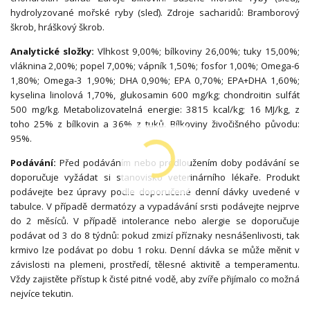
hydrolyzované mořské ryby (sleď). Zdroje sacharidů: Bramborový
škrob, hráškový škrob.
Analytické složky:
Vlhkost 9,00%; bílkoviny 26,00%; tuky 15,00%;
vláknina 2,00%; popel 7,00%; vápník 1,50%; fosfor 1,00%; Omega-6
1,80%; Omega-3 1,90%; DHA 0,90%; EPA 0,70%; EPA+DHA 1,60%;
kyselina linolová 1,70%, glukosamin 600 mg/kg; chondroitin sulfát
500 mg/kg. Metabolizovatelná energie: 3815 kcal/kg; 16 MJ/kg, z
toho 25% z bílkovin a 36% z tuků. Bílkoviny živočišného původu:
95%.
Podávání:
Před podáváním nebo prodloužením doby podávání se
doporučuje vyžádat si stanovisko veterinárního lékaře. Produkt
podávejte bez úpravy podle doporučené denní dávky uvedené v
tabulce. V případě dermatózy a vypadávání srsti podávejte nejprve
do 2 měsíců. V případě intolerance nebo alergie se doporučuje
podávat od 3 do 8 týdnů: pokud zmizí příznaky nesnášenlivosti, tak
krmivo lze podávat po dobu 1 roku. Denní dávka se může měnit v
závislosti na plemeni, prostředí, tělesné aktivitě a temperamentu.
Vždy zajistěte přístup k čisté pitné vodě, aby zvíře přijímalo co možná
nejvíce tekutin.