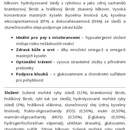
bílkovin: hydrolyzované sleďy z rybolovu a jako zdroj sacharidů
bramborový škrob a hráškový škrob zbavený bílkovin. Vysoká
koncentrace mastných kyselin (kyselina linolová (LA), kyselina
eikozapentaenová (EPA) a dokozahexaenová (DHA)) ze sleďů a
slunečnicového oleje podporuje zdraví kůže.
Ideální pro psy s intolerancemi
– hypoalergenní složení
snižuje riziko nežádoucích reakcí
Zdravá kůže a srst
– díky množství omega-3 a omega-6
mastných kyselin
Optimální trávení
– vysoce stravitelné složky s přírodními
prebiotiky
Podpora kloubů
– s glukosaminem a chondroitin sulfátem
pro pohyblivost
Složení:
Sušené mořské ryby (sleď) (32%), bramborový škrob,
hráškový škrob, rybí tuk (ze sleďů), hydrolyzované mořské ryby
(sleď) (3%), hrášková vláknina, slunečnicový olej (zdroj kyseliny
linolové), frukto-oligosacharidy (FOS) (0,50%), inulin (0,50%),
mannán-oligosacharidy (MOS) (0,50%), β-glukany (0,50%),
hydrogenfosforečnan vápenatý, uhličitan draselný, glukosamin,
chondroitin sulfát. Zdroje bílkovin: Sušené mořské ryby (sleď),