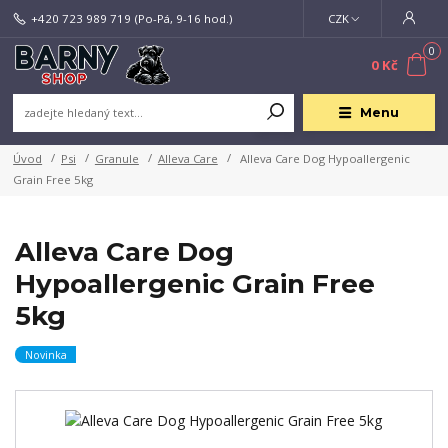
+420 723 989 719
(Po-Pá, 9-16 hod.)
CZK
0
0 Kč
Menu
Úvod
Psi
Granule
Alleva Care
Alleva Care Dog Hypoallergenic
Grain Free 5kg
Alleva Care Dog
Hypoallergenic Grain Free
5kg
Novinka