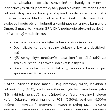
hubnutí. Obsahuje pomalu stravitelné sacharidy a minimum
jednoduchých cukrů, přičemž vysoký podíl vlákniny – zejména z čisté
cukrové třtiny bez sacharózy – přispívá k pocitu sytosti a pomáhá
udržovat stabilní hladinu cukru v krvi. Kvalitní bílkoviny chrání
svalovou hmotu během hubnutí a kombinace spiruliny, L-karnitinu a
Omega-3 mastných kyselin (EPA, DHA) podporuje efektivní spalování
tuků a zdravý metabolismus.
Rychlé a trvalé snížení tělesné hmotnosti vašeho psa
Optimalizuje kontrolu hladiny glukózy v krvi u diabetických
psů
Pýší se vysokým množstvím masa, které pomáhá udržovat
svalovou hmotu a zároveň spalovat tělesný tuk
Obsahuje velké množství vlákniny, taurinu a karnitinu pro
správné využití tuků a hubnutí
Složení:
Sušené kuřecí maso (53%), hrachový škrob, vláknina z
cukrové třtiny (10%), hrachová vláknina, hydrolyzovaná kuřecí játra
(3%), rybí tuk (ze sleďů), slunečnicový olej (zdroj kyseliny linolové),
kořen čekanky (zdroj inulínu a FOS) (0,50%), psyllium (0,50%),
sušené inaktivované pivovarské kvasnice (zdroj MOS) (0,50%),
spirulina (Arthrospira platensis) (0,50%), uhličitan draselný,