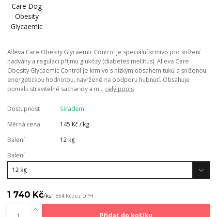
Alleva Care Obesity Glycaemic Control je speciální krmivo pro snížení
nadváhy a regulaci příjmu glukózy (diabetes mellitus). Alleva Care
Obesity Glycaemic Control je krmivo s nízkým obsahem tuků a sníženou
energetickou hodnotou, navržené na podporu hubnutí. Obsahuje
pomalu stravitelné sacharidy a m...
celý popis
Dostupnost
Skladem
Měrná cena
145 Kč / kg
Balení
12 kg
Balení
1 740 Kč
/
ks
1 554 Kč
bez DPH
Přidat do košíku