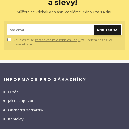
a slevy!
Můžete se kdykoli odhlásit. Zasíláme jednou za 14 dní.
Přihlásit se
Souhlasím se
zpracováním osobních údajů
za účelem rozesílky
newsletteru.
INFORMACE PRO ZÁKAZNÍKY
O nás
Jak nakupovat
Obchodní podmínky
Kontakty