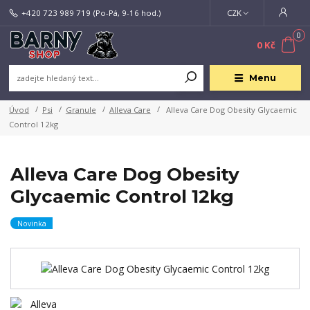
+420 723 989 719
(Po-Pá, 9-16 hod.)
CZK
0
0 Kč
Menu
Úvod
Psi
Granule
Alleva Care
Alleva Care Dog Obesity Glycaemic
Control 12kg
Alleva Care Dog Obesity
Glycaemic Control 12kg
Novinka