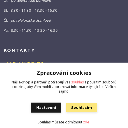
Út:
po telefonické domluvě
St: 8:30 - 11:30 13:30 - 16:30
Čt:
po telefonické domluvě
Pá: 8:30 - 11:30 13:30 - 16:30
KONTAKTY
+420 723 989 719
(Po-Pá, 9-16 hod.)
Zpracování cookies
info@barny-shop.cz
Náš e-shop a partneři potřebují Váš
souhlas
s použitím souborů
cookies, aby Vám mohli zobrazovat informace týkající se Vašich
zájmů.
Nastavení
Souhlasím
Souhlas můžete odmítnout
zde
.
Vytvořeno na
Eshop-rychle.cz