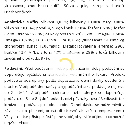
glukosamin, chondroitin sulfát, šťáva z juky. Zdroje sacharidů:
Hrachový škrob.
Analytické složky:
Vlhkost 9,00%; bílkoviny 38,00%; tuky 9,00%;
vláknina 10,00%; popel 8,70%; vápník 1,10%; fosfor 0,90%; fosfor
0,40%; škroby 19,00%; celkový obsah cukrů 0,50%; Omega-6 1,60%;
Omega-3 0,90%; DHA 0,45%; EPA 0,25%; glukosamin 1400mg/kg;
chondroitin sulfát 1200mg/kg. Metabolizovatelná energie: 2960
kcal/kg; 12,4 MJ/kg, z toho 42% z bílkovin a 29% z tuků. Bílkoviny
živočišného původu: 97%.
Podávání:
Před podáváním nebo prodloužením doby podávání se
doporučuje vyžádat si stanovisko veterinárního lékaře. Produkt
podávejte bez úpravy podle doporučené denní dávky uvedené v
tabulce. V případě dermatózy a vypadávání srsti podávejte nejprve
do 2 měsíců. V případě intolerance nebo alergie se doporučuje
podávat od 3 do 8 týdnů: pokud zmizí příznaky nesnášenlivosti, tak
krmivo lze podávat po dobu 1 roku. Denní dávka se může měnit v
závislosti na plemeni, prostředí, tělesné aktivitě a temperamentu.
Vždy zajistěte přístup k čisté pitné vodě, aby zvíře přijímalo co možná
nejvíce tekutin.