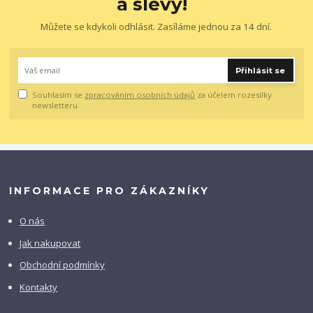
a slevy!
Můžete se kdykoli odhlásit. Zasíláme jednou za 14 dní.
Přihlásit se
Souhlasím se
zpracováním osobních údajů
za účelem rozesílky
newsletteru.
INFORMACE PRO ZÁKAZNÍKY
O nás
Jak nakupovat
Obchodní podmínky
Kontakty