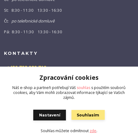
St: 8:30 - 11:30 13:30 - 16:30
Čt:
po telefonické domluvě
Pá: 8:30 - 11:30 13:30 - 16:30
KONTAKTY
+420 723 989 719
(Po-Pá, 9-16 hod.)
Zpracování cookies
info@barny-shop.cz
Náš e-shop a partneři potřebují Váš
souhlas
s použitím souborů
cookies, aby Vám mohli zobrazovat informace týkající se Vašich
zájmů.
Nastavení
Souhlasím
Souhlas můžete odmítnout
zde
.
Vytvořeno na
Eshop-rychle.cz