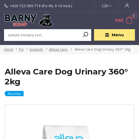
+420 723 989 719
(Po-Pá, 9-16 hod.)
CZK
0
0 Kč
Menu
Úvod
Psi
Granule
Alleva Care
Alleva Care Dog Urinary 360° 2kg
Alleva Care Dog Urinary 360°
2kg
Novinka