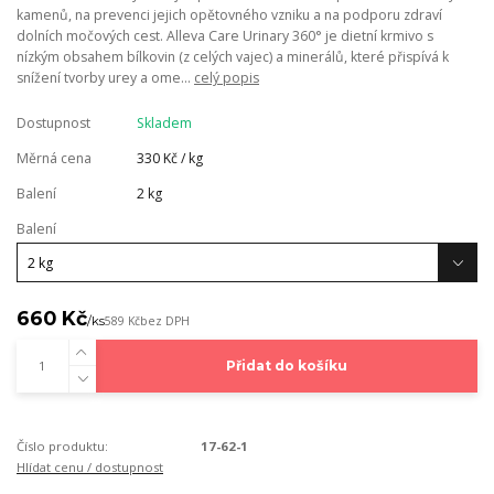
kamenů, na prevenci jejich opětovného vzniku a na podporu zdraví
dolních močových cest. Alleva Care Urinary 360° je dietní krmivo s
nízkým obsahem bílkovin (z celých vajec) a minerálů, které přispívá k
snížení tvorby urey a ome...
celý popis
Dostupnost
Skladem
Měrná cena
330 Kč / kg
Balení
2 kg
Balení
660 Kč
/
ks
589 Kč
bez DPH
Přidat do košíku
Číslo produktu:
17-62-1
Hlídat cenu / dostupnost