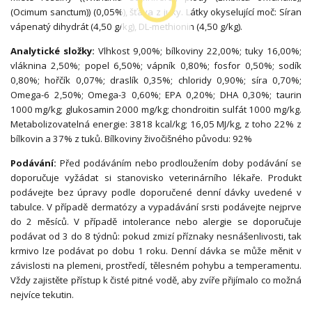
(Ocimum sanctum)) (0,05%), šťáva z juky. Látky okyselující moč: Síran
vápenatý dihydrát (4,50 g/kg), DL-methionin (4,50 g/kg).
Analytické složky:
Vlhkost 9,00%; bílkoviny 22,00%; tuky 16,00%;
vláknina 2,50%; popel 6,50%; vápník 0,80%; fosfor 0,50%; sodík
0,80%; hořčík 0,07%; draslík 0,35%; chloridy 0,90%; síra 0,70%;
Omega-6 2,50%; Omega-3 0,60%; EPA 0,20%; DHA 0,30%; taurin
1000 mg/kg; glukosamin 2000 mg/kg; chondroitin sulfát 1000 mg/kg.
Metabolizovatelná energie: 3818 kcal/kg; 16,05 MJ/kg, z toho 22% z
bílkovin a 37% z tuků. Bílkoviny živočišného původu: 92%
Podávání:
Před podáváním nebo prodloužením doby podávání se
doporučuje vyžádat si stanovisko veterinárního lékaře. Produkt
podávejte bez úpravy podle doporučené denní dávky uvedené v
tabulce. V případě dermatózy a vypadávání srsti podávejte nejprve
do 2 měsíců. V případě intolerance nebo alergie se doporučuje
podávat od 3 do 8 týdnů: pokud zmizí příznaky nesnášenlivosti, tak
krmivo lze podávat po dobu 1 roku. Denní dávka se může měnit v
závislosti na plemeni, prostředí, tělesném pohybu a temperamentu.
Vždy zajistěte přístup k čisté pitné vodě, aby zvíře přijímalo co možná
nejvíce tekutin.