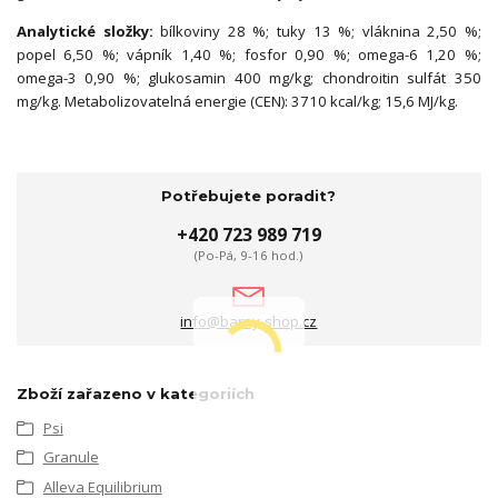
Analytické složky:
bílkoviny 28 %; tuky 13 %; vláknina 2,50 %;
popel 6,50 %; vápník 1,40 %; fosfor 0,90 %; omega-6 1,20 %;
omega-3 0,90 %; glukosamin 400 mg/kg; chondroitin sulfát 350
mg/kg. Metabolizovatelná energie (CEN): 3710 kcal/kg; 15,6 MJ/kg.
Potřebujete poradit?
+420 723 989 719
(Po-Pá, 9-16 hod.)
info@barny-shop.cz
Zboží zařazeno v kategoriích
Psi
Granule
Alleva Equilibrium