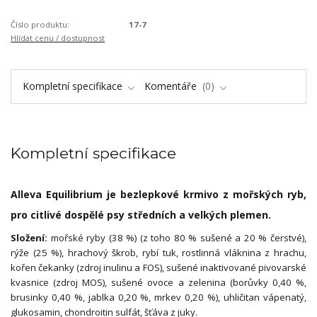
Číslo produktu:
17-7
Hlídat cenu / dostupnost
Kompletní specifikace
Komentáře
0
Kompletní specifikace
Alleva Equilibrium je bezlepkové krmivo z mořských ryb,
pro citlivé dospělé psy středních a velkých plemen.
Složení:
mořské ryby (38 %) (z toho 80 % sušené a 20 % čerstvé),
rýže (25 %), hrachový škrob, rybí tuk, rostlinná vláknina z hrachu,
kořen čekanky (zdroj inulinu a FOS), sušené inaktivované pivovarské
kvasnice (zdroj MOS), sušené ovoce a zelenina (borůvky 0,40 %,
brusinky 0,40 %, jablka 0,20 %, mrkev 0,20 %), uhličitan vápenatý,
glukosamin, chondroitin sulfát, šťáva z juky.