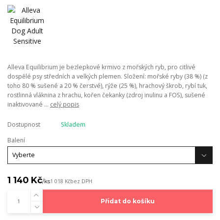
Alleva Equilibrium je bezlepkové krmivo z mořských ryb, pro citlivé
dospělé psy středních a velkých plemen. Složení: mořské ryby (38 %) (z
toho 80 % sušené a 20 % čerstvé), rýže (25 %), hrachový škrob, rybí tuk,
rostlinná vláknina z hrachu, kořen čekanky (zdroj inulinu a FOS), sušené
inaktivované ...
celý popis
Dostupnost
Skladem
Balení
1 140 Kč
/
ks
1 018 Kč
bez DPH
Přidat do košíku