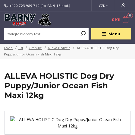
+420 723 989 719
(Po-Pá, 9-16 hod.)
CZK
0
0 Kč
Menu
Úvod
Psi
Granule
Alleva Holistic
ALLEVA HOLISTIC Dog Dry
Puppy/Junior Ocean Fish Maxi 12kg
ALLEVA HOLISTIC Dog Dry
Puppy/Junior Ocean Fish
Maxi 12kg