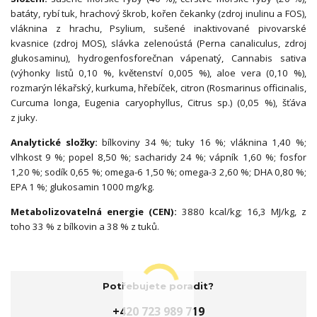
batáty, rybí tuk, hrachový škrob, kořen čekanky (zdroj inulinu a FOS),
vláknina z hrachu, Psylium, sušené inaktivované pivovarské
kvasnice (zdroj MOS), slávka zelenoústá (Perna canaliculus, zdroj
glukosaminu), hydrogenfosforečnan vápenatý, Cannabis sativa
(výhonky listů 0,10 %, květenství 0,005 %), aloe vera (0,10 %),
rozmarýn lékařský, kurkuma, hřebíček, citron (Rosmarinus officinalis,
Curcuma longa, Eugenia caryophyllus, Citrus sp.) (0,05 %), šťáva
z juky.
Analytické složky:
bílkoviny 34 %; tuky 16 %; vláknina 1,40 %;
vlhkost 9 %; popel 8,50 %; sacharidy 24 %; vápník 1,60 %; fosfor
1,20 %; sodík 0,65 %; omega-6 1,50 %; omega-3 2,60 %; DHA 0,80 %;
EPA 1 %; glukosamin 1000 mg/kg.
Metabolizovatelná energie (CEN):
3880 kcal/kg; 16,3 MJ/kg, z
toho 33 % z bílkovin a 38 % z tuků.
Potřebujete poradit?
+420 723 989 719