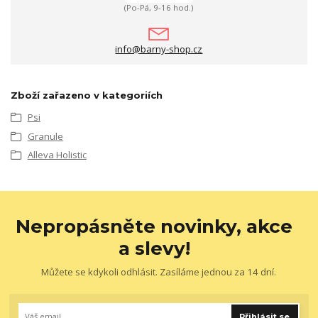
(Po-Pá, 9-16 hod.)
info@barny-shop.cz
Zboží zařazeno v kategoriích
Psi
Granule
Alleva Holistic
Nepropásněte novinky, akce
a slevy!
Můžete se kdykoli odhlásit. Zasíláme jednou za 14 dní.
Přihlásit se