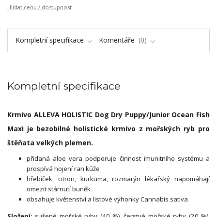
Hlídat cenu / dostupnost
Kompletní specifikace
Komentáře
0
Kompletní specifikace
Krmivo ALLEVA HOLISTIC Dog Dry Puppy/Junior Ocean Fish
Maxi je bezobilné holistické krmivo z mořských ryb pro
štěňata velkých plemen.
přidaná aloe vera podporuje činnost imunitního systému a
prospívá hojení ran kůže
hřebíček, citron, kurkuma, rozmarýn lékařský napomáhají
omezit stárnutí buněk
obsahuje květenství a listové výhonky Cannabis sativa
Složení:
sušené mořské ryby (40 %), čerstvé mořské ryby (20 %),