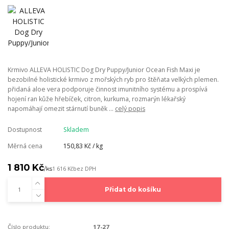
Krmivo ALLEVA HOLISTIC Dog Dry Puppy/Junior Ocean Fish Maxi je
bezobilné holistické krmivo z mořských ryb pro štěňata velkých plemen.
přidaná aloe vera podporuje činnost imunitního systému a prospívá
hojení ran kůže hřebíček, citron, kurkuma, rozmarýn lékařský
napomáhají omezit stárnutí buněk ...
celý popis
Dostupnost
Skladem
Měrná cena
150,83 Kč / kg
1 810 Kč
/
ks
1 616 Kč
bez DPH
Přidat do košíku
Číslo produktu:
17-27