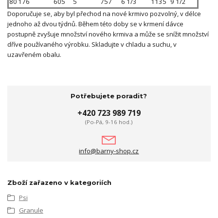
80
176
605
5
757
6 1/3
1135
9 1/2
Doporučuje se, aby byl přechod na nové krmivo pozvolný, v délce
jednoho až dvou týdnů. Během této doby se v krmení dávce
postupně zvyšuje množství nového krmiva a může se snížit množství
dříve používaného výrobku. Skladujte v chladu a suchu, v
uzavřeném obalu.
Potřebujete poradit?
+420 723 989 719
(Po-Pá, 9-16 hod.)
info@barny-shop.cz
Zboží zařazeno v kategoriích
Psi
Granule