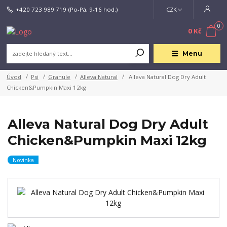
+420 723 989 719
(Po-Pá, 9-16 hod.)
CZK
0
0 Kč
Menu
Úvod
Psi
Granule
Alleva Natural
Alleva Natural Dog Dry Adult
Chicken&Pumpkin Maxi 12kg
Alleva Natural Dog Dry Adult
Chicken&Pumpkin Maxi 12kg
Novinka