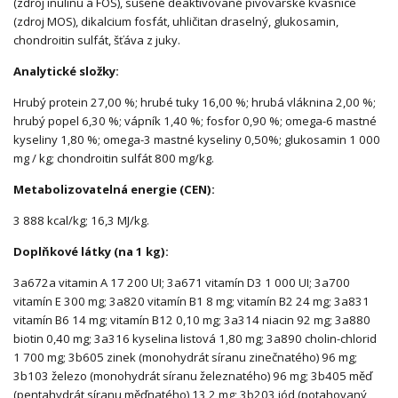
(zdroj inulinu a FOS), sušené deaktivované pivovarské kvasnice
(zdroj MOS), dikalcium fosfát, uhličitan draselný, glukosamin,
chondroitin sulfát, šťáva z juky.
Analytické složky:
Hrubý protein 27,00 %; hrubé tuky 16,00 %; hrubá vláknina 2,00 %;
hrubý popel 6,30 %; vápník 1,40 %; fosfor 0,90 %; omega-6 mastné
kyseliny 1,80 %; omega-3 mastné kyseliny 0,50%; glukosamin 1 000
mg / kg; chondroitin sulfát 800 mg/kg.
Metabolizovatelná energie (CEN):
3 888 kcal/kg; 16,3 MJ/kg.
Doplňkové látky (na 1 kg):
3a672a vitamin A 17 200 UI; 3a671 vitamín D3 1 000 UI; 3a700
vitamín E 300 mg; 3a820 vitamín B1 8 mg; vitamín B2 24 mg; 3a831
vitamín B6 14 mg; vitamín B12 0,10 mg; 3a314 niacin 92 mg; 3a880
biotin 0,40 mg; 3a316 kyselina listová 1,80 mg; 3a890 cholin-chlorid
1 700 mg; 3b605 zinek (monohydrát síranu zinečnatého) 96 mg;
3b103 železo (monohydrát síranu železnatého) 96 mg; 3b405 měď
(pentahydrát síranu měďnatého) 13,2 mg; 3b203 jód (potahovaný