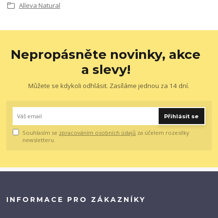
Alleva Natural
Nepropásněte novinky, akce
a slevy!
Můžete se kdykoli odhlásit. Zasíláme jednou za 14 dní.
Přihlásit se
Souhlasím se
zpracováním osobních údajů
za účelem rozesílky
newsletteru.
INFORMACE PRO ZÁKAZNÍKY