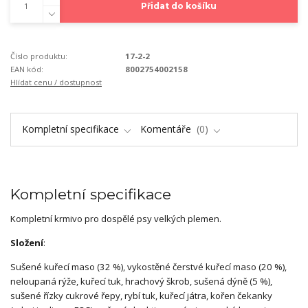
Přidat do košíku
Číslo produktu:
17-2-2
EAN kód:
8002754002158
Hlídat cenu / dostupnost
Kompletní specifikace
Komentáře
0
Kompletní specifikace
Kompletní krmivo pro dospělé psy velkých plemen.
Složení
:
Sušené kuřecí maso (32 %), vykostěné čerstvé kuřecí maso (20 %),
neloupaná rýže, kuřecí tuk, hrachový škrob, sušená dýně (5 %),
sušené řízky cukrové řepy, rybí tuk, kuřecí játra, kořen čekanky