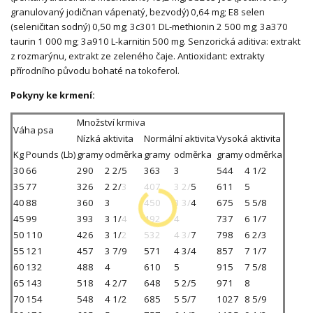
granulovaný jodičnan vápenatý, bezvodý) 0,64 mg; E8 selen
(seleničitan sodný) 0,50 mg; 3c301 DL-methionin 2 500 mg; 3a370
taurin 1 000 mg; 3a910 L-karnitin 500 mg. Senzorická aditiva: extrakt
z rozmarýnu, extrakt ze zeleného čaje. Antioxidant: extrakty
přírodního původu bohaté na tokoferol.
Pokyny ke krmení:
Množství krmiva
Váha psa
Nízká aktivita
Normální aktivita
Vysoká aktivita
Kg
Pounds (Lb)
gramy
odměrka
gramy
odměrka
gramy
odměrka
30
66
290
2 2/5
363
3
544
4 1/2
35
77
326
2 2/3
407
3 2/5
611
5
40
88
360
3
450
3 3/4
675
5 5/8
45
99
393
3 1/4
492
4
737
6 1/7
50
110
426
3 1/2
532
4 3/7
798
6 2/3
55
121
457
3 7/9
571
4 3/4
857
7 1/7
60
132
488
4
610
5
915
7 5/8
65
143
518
4 2/7
648
5 2/5
971
8
70
154
548
4 1/2
685
5 5/7
1027
8 5/9