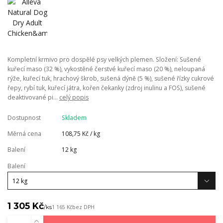
Kompletní krmivo pro dospělé psy velkých plemen. Složení: Sušené
kuřecí maso (32 %), vykostěné čerstvé kuřecí maso (20 %), neloupaná
rýže, kuřecí tuk, hrachový škrob, sušená dýně (5 %), sušené řízky cukrové
řepy, rybí tuk, kuřecí játra, kořen čekanky (zdroj inulinu a FOS), sušené
deaktivované pi...
celý popis
Dostupnost
Skladem
Měrná cena
108,75 Kč / kg
Balení
12 kg
Balení
1 305 Kč
/
ks
1 165 Kč
bez DPH