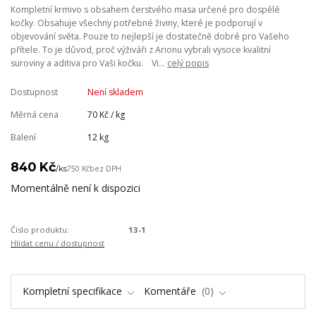
Kompletní krmivo s obsahem čerstvého masa určené pro dospělé
kočky. Obsahuje všechny potřebné živiny, které je podporují v
objevování světa. Pouze to nejlepší je dostatečně dobré pro Vašeho
přítele. To je důvod, proč výživáři z Arionu vybrali vysoce kvalitní
suroviny a aditiva pro Vaši kočku. Vi...
celý popis
Dostupnost
Není skladem
Měrná cena
70 Kč / kg
Balení
12 kg
840 Kč
/
ks
750 Kč
bez DPH
Momentálně není k dispozici
Číslo produktu:
13-1
Hlídat cenu / dostupnost
Kompletní specifikace
Komentáře
0