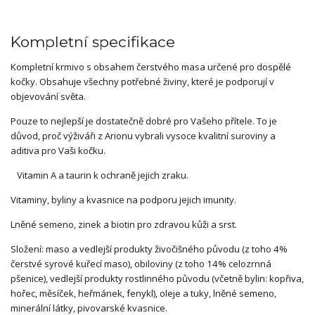
Kompletní specifikace
Kompletní krmivo s obsahem čerstvého masa určené pro dospělé
kočky. Obsahuje všechny potřebné živiny, které je podporují v
objevování světa.
Pouze to nejlepší je dostatečně dobré pro Vašeho přítele. To je
důvod, proč výživáři z Arionu vybrali vysoce kvalitní suroviny a
aditiva pro Vaši kočku.
Vitamin A a taurin k ochraně jejich zraku.
Vitaminy, byliny a kvasnice na podporu jejich imunity.
Lněné semeno, zinek a biotin pro zdravou kůži a srst.
Složení: maso a vedlejší produkty živočišného původu (z toho 4%
čerstvé syrové kuřecí maso), obiloviny (z toho 14% celozrnná
pšenice), vedlejší produkty rostlinného původu (včetně bylin: kopřiva,
hořec, měsíček, heřmánek, fenykl), oleje a tuky, lněné semeno,
minerální látky, pivovarské kvasnice.