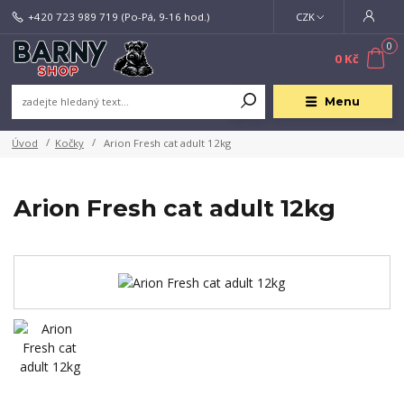
+420 723 989 719
(Po-Pá, 9-16 hod.)
CZK
0
0 Kč
Menu
Úvod
Kočky
Arion Fresh cat adult 12kg
Arion Fresh cat adult 12kg