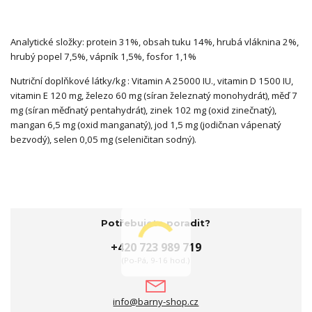
Analytické složky: protein 31%, obsah tuku 14%, hrubá vláknina 2%,
hrubý popel 7,5%, vápník 1,5%, fosfor 1,1%
Nutriční doplňkové látky/kg : Vitamin A 25000 IU., vitamin D 1500 IU,
vitamin E 120 mg, železo 60 mg (síran železnatý monohydrát), měď 7
mg (síran měďnatý pentahydrát), zinek 102 mg (oxid zinečnatý),
mangan 6,5 mg (oxid manganatý), jod 1,5 mg (jodičnan vápenatý
bezvodý), selen 0,05 mg (seleničitan sodný).
Potřebujete poradit?
+420 723 989 719
(Po-Pá, 9-16 hod.)
info@barny-shop.cz