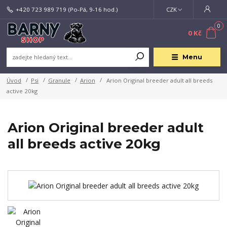
+420 723 989 719
(Po-Pá, 9-16 hod.)
CZK
0
0 Kč
Menu
Úvod
Psi
Granule
Arion
Arion Original breeder adult all breeds
active 20kg
Arion Original breeder adult
all breeds active 20kg