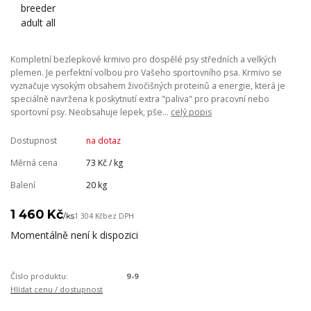
Kompletní bezlepkové krmivo pro dospělé psy středních a velkých
plemen. Je perfektní volbou pro Vašeho sportovního psa. Krmivo se
vyznačuje vysokým obsahem živočišných proteinů a energie, která je
speciálně navržena k poskytnutí extra "paliva" pro pracovní nebo
sportovní psy. Neobsahuje lepek, pše...
celý popis
Dostupnost
na dotaz
Měrná cena
73 Kč / kg
Balení
20 kg
1 460 Kč
/
ks
1 304 Kč
bez DPH
Momentálně není k dispozici
Číslo produktu:
9-9
Hlídat cenu / dostupnost