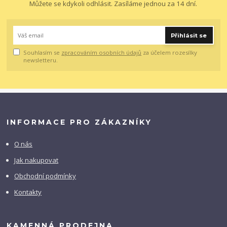
Můžete se kdykoli odhlásit. Zasíláme jednou za 14 dní.
Přihlásit se
Souhlasím se
zpracováním osobních údajů
za účelem rozesílky
newsletteru.
INFORMACE PRO ZÁKAZNÍKY
O nás
Jak nakupovat
Obchodní podmínky
Kontakty
KAMENNÁ PRODEJNA