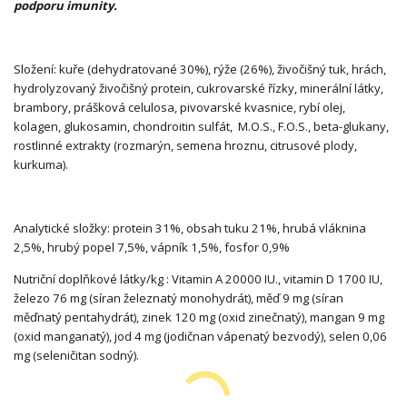
podporu imunity
.
Složení: kuře (dehydratované 30%), rýže (26%), živočišný tuk, hrách,
hydrolyzovaný živočišný protein, cukrovarské řízky, minerální látky,
brambory, prášková celulosa, pivovarské kvasnice, rybí olej,
kolagen, glukosamin, chondroitin sulfát, M.O.S., F.O.S., beta-glukany,
rostlinné extrakty (rozmarýn, semena hroznu, citrusové plody,
kurkuma).
Analytické složky: protein 31%, obsah tuku 21%, hrubá vláknina
2,5%, hrubý popel 7,5%, vápník 1,5%, fosfor 0,9%
Nutriční doplňkové látky/kg : Vitamin A 20000 IU., vitamin D 1700 IU,
železo 76 mg (síran železnatý monohydrát), měď 9 mg (síran
měďnatý pentahydrát), zinek 120 mg (oxid zinečnatý), mangan 9 mg
(oxid manganatý), jod 4 mg (jodičnan vápenatý bezvodý), selen 0,06
mg (seleničitan sodný).