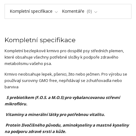
Kompletní specifikace
Komentáře
0
Kompletní specifikace
Kompletní bezlepkové krmivo pro dospělé psy středních plemen,
které obsahuje všechny potřebné složky k podpoře zdravého
metabolismu vašeho psa.
Krmivo neobsahuje lepek, pšenici, žito nebo ječmen. Pro výrobu se
používají suroviny GMO free, nepřidávají se zchutňovadla nebo
barviva
S prebiotikem (F.O.S. a M.O.S) pro vybalancovanou střevní
mikroflóru
.
Vitaminy a minerální látky pro potřebnou vitalitu
.
Protein živočišného původu, aminokyseliny a mastné kyseliny
na podporu zdravé srsti a kůže.