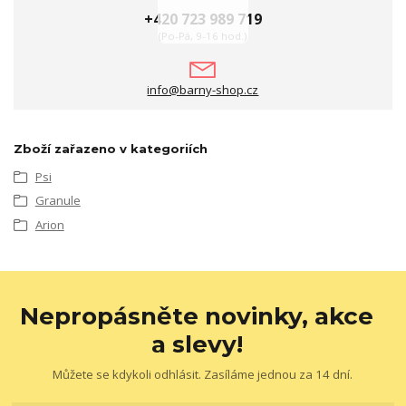
+420 723 989 719
(Po-Pá, 9-16 hod.)
info@barny-shop.cz
Zboží zařazeno v kategoriích
Psi
Granule
Arion
Nepropásněte novinky, akce
a slevy!
Můžete se kdykoli odhlásit. Zasíláme jednou za 14 dní.