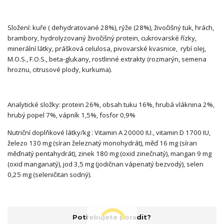
Složení: kuře ( dehydratované 28%), rýže (28%), živočišný tuk, hrách,
brambory, hydrolyzovaný živočišný protein, cukrovarské řízky,
minerální látky, prášková celulosa, pivovarské kvasnice, rybí olej,
M.O.S., F.O.S., beta-glukany, rostlinné extrakty (rozmarýn, semena
hroznu, citrusové plody, kurkuma).
Analytické složky: protein 26%, obsah tuku 16%, hrubá vláknina 2%,
hrubý popel 7%, vápník 1,5%, fosfor 0,9%
Nutriční doplňkové látky/kg : Vitamin A 20000 IU., vitamin D 1700 IU,
železo 130 mg (síran železnatý monohydrát), měď 16 mg (síran
měďnatý pentahydrát), zinek 180 mg (oxid zinečnatý), mangan 9 mg
(oxid manganatý), jod 3,5 mg (jodičnan vápenatý bezvodý), selen
0,25 mg (seleničitan sodný).
Potřebujete poradit?