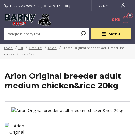
+420 723 989 719
(Po-Pá, 9-16 hod.)
CZK
0
0 Kč
Menu
Úvod
Psi
Granule
Arion
Arion Original breeder adult medium
chicken&rice 20kg
Arion Original breeder adult
medium chicken&rice 20kg