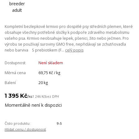
Kompletní bezlepkové krmivo pro dospělé psy středních plemen, které
obsahuje všechny potřebné složky k podpoře zdravého metabolismu
vašeho psa. Krmivo neobsahuje lepek, pšenici, žito nebo ječmen. Pro
výrobu se používají suroviny GMO free, nepřidávají se zchutňovadla
nebo barviva S prebiotikem (F...
celý popis
Dostupnost
Není skladem
Měrná cena
69,75 Kč / kg
Balení
20 kg
1 395 Kč
/
ks
1 246 Kč
bez DPH
Momentálně není k dispozici
Číslo produktu:
9-5
Hlídat cenu / dostupnost