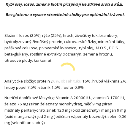
Rybí olej, losos, zinek a biotin přispívají ke zdravé srsti a kůži.
Bez glutenu a vysoce stravitelné složky pro optimální trávení.
Složení: losos (25%), rýže (25%), hrách, živočišný tuk, brambory,
hydrolyzovaný živočišný protein, cukrovarské řízky, minerální látky,
prášková celulosa, pivovarské kvasnice, rybí olej, M.O.S., F.O.S.,
beta-glukany, rostlinné extrakty (rozmarýn, semena hroznu,
citrusové plody, kurkuma).
Analytické složky: protein 26%, obsah tuku 16%, hrubá vláknina 2%,
hrubý popel 7,5%, vápník 1,5%, fosfor 0,9%
Nutriční doplňkové látky/kg : Vitamin A 20000 IU., vitamin D 1700 IU,
železo 76 mg (síran železnatý monohydrát), měď 9 mg (síran
měďnatý pentahydrát), zinek 120 mg (oxid zinečnatý), mangan 9 mg
(oxid manganatý), jod 2 mg (jodičnan vápenatý bezvodý), selen 0,06
mg (seleničitan sodný).