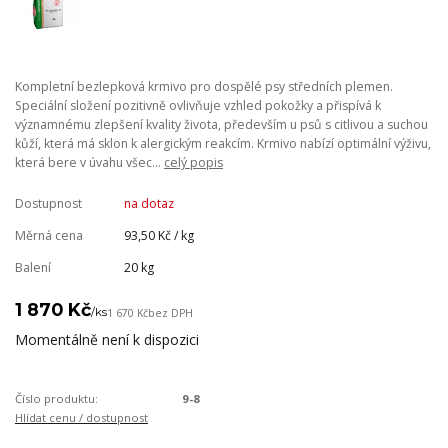
Kompletní bezlepková krmivo pro dospělé psy středních plemen.
Speciální složení pozitivně ovlivňuje vzhled pokožky a přispívá k
významnému zlepšení kvality života, především u psů s citlivou a suchou
kůží, která má sklon k alergickým reakcím. Krmivo nabízí optimální výživu,
která bere v úvahu všec...
celý popis
Dostupnost
na dotaz
Měrná cena
93,50 Kč / kg
Balení
20 kg
1 870 Kč
/
ks
1 670 Kč
bez DPH
Momentálně není k dispozici
Číslo produktu:
9-8
Hlídat cenu / dostupnost