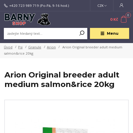
+420 723 989 719
(Po-Pá, 9-16 hod.)
CZK
0
0 Kč
Menu
Úvod
Psi
Granule
Arion
Arion Original breeder adult medium
salmon&rice 20kg
Arion Original breeder adult
medium salmon&rice 20kg