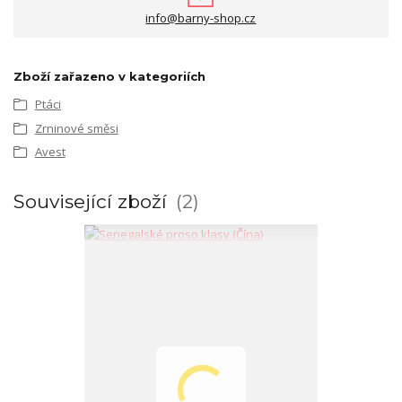
info@barny-shop.cz
Zboží zařazeno v kategoriích
Ptáci
Zrninové směsi
Avest
Související zboží
2