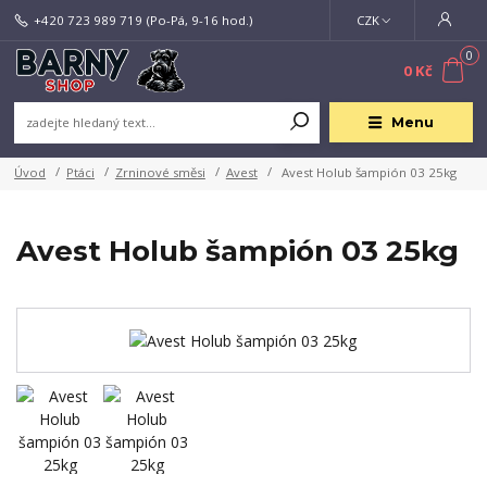
+420 723 989 719
(Po-Pá, 9-16 hod.)
CZK
0
0 Kč
Menu
Úvod
Ptáci
Zrninové směsi
Avest
Avest Holub šampión 03 25kg
Avest Holub šampión 03 25kg