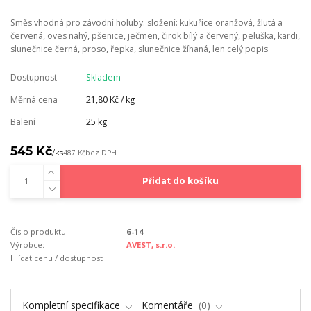
Směs vhodná pro závodní holuby. složení: kukuřice oranžová, žlutá a
červená, oves nahý, pšenice, ječmen, čirok bílý a červený, peluška, kardi,
slunečnice černá, proso, řepka, slunečnice žíhaná, len
celý popis
Dostupnost
Skladem
Měrná cena
21,80 Kč / kg
Balení
25 kg
545 Kč
/
ks
487 Kč
bez DPH
Přidat do košíku
Číslo produktu:
6-14
Výrobce:
AVEST, s.r.o.
Hlídat cenu / dostupnost
Kompletní specifikace
Komentáře
0