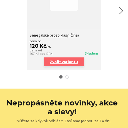
Senegalské proso klasy (Čína)
Witte Molen PL
cena od
120 Kč
/
ks
140 Kč
/
ks
cena od
125 Kč
bez DPH
Skladem
107 Kč
bez DPH
Zvolit variantu
Nepropásněte novinky, akce
a slevy!
Můžete se kdykoli odhlásit. Zasíláme jednou za 14 dní.