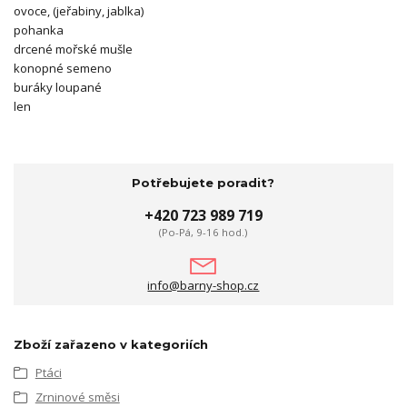
ovoce, (jeřabiny, jablka)
pohanka
drcené mořské mušle
konopné semeno
buráky loupané
len
Potřebujete poradit?
+420 723 989 719
(Po-Pá, 9-16 hod.)
info@barny-shop.cz
Zboží zařazeno v kategoriích
Ptáci
Zrninové směsi