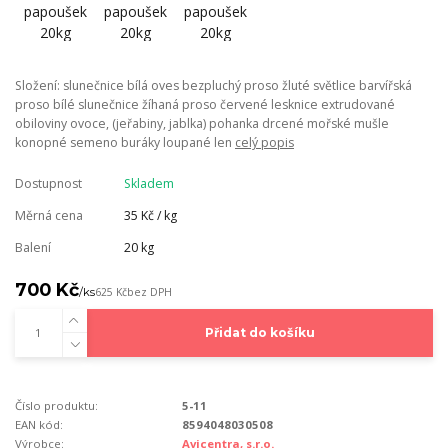
Složení: slunečnice bílá oves bezpluchý proso žluté světlice barvířská
proso bílé slunečnice žíhaná proso červené lesknice extrudované
obiloviny ovoce, (jeřabiny, jablka) pohanka drcené mořské mušle
konopné semeno buráky loupané len
celý popis
Dostupnost
Skladem
Měrná cena
35 Kč / kg
Balení
20 kg
700 Kč
/
ks
625 Kč
bez DPH
Přidat do košíku
Číslo produktu:
5-11
EAN kód:
8594048030508
Výrobce:
Avicentra, s.r.o.