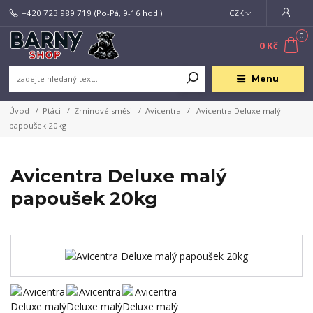
+420 723 989 719
(Po-Pá, 9-16 hod.)
CZK
0
0 Kč
Menu
Úvod
Ptáci
Zrninové směsi
Avicentra
Avicentra Deluxe malý
papoušek 20kg
Avicentra Deluxe malý
papoušek 20kg