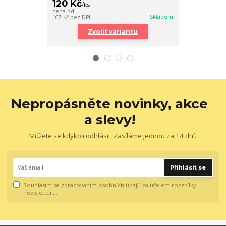
120 Kč
120 Kč
/
ks
/
ks
cena od
cena od
Skladem
107 Kč
bez DPH
107 Kč
bez DPH
Zvolit variantu
Zv
Nepropásněte novinky, akce
a slevy!
Můžete se kdykoli odhlásit. Zasíláme jednou za 14 dní.
Přihlásit se
Souhlasím se
zpracováním osobních údajů
za účelem rozesílky
newsletteru.