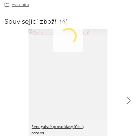
Avicentra
Související zboží
4
Senegalské proso klasy (Čína)
Witte Molen E
cena od
cena od