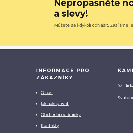
Nepropásněte no
a slevy!
Můžete se kdykoli odhlásit. Zasíláme j
INFORMACE PRO
KAM
ZÁKAZNÍKY
Šardick
O nás
Svatobo
Jak nakupovat
Obchodní podmínky
Kontakty