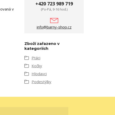
+420 723 989 719
chovaná v
(Po-Pá, 9-16 hod.)
info@barny-shop.cz
Zboží zařazeno v
kategoriích
Ptáci
Kočky
Hlodavci
Podestýlky