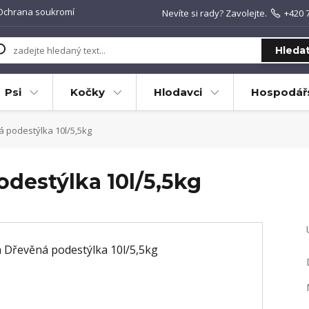
Ochrana soukromí
Nevíte si rady? Zavolejte.
+420 
Hleda
Psi
Kočky
Hlodavci
Hospodářs
 podestýlka 10l/5,5kg
destýlka 10l/5,5kg