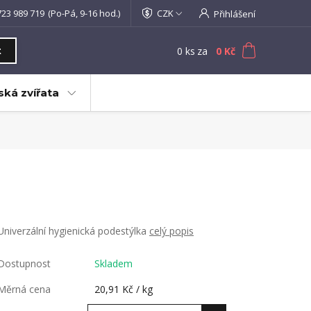
723 989 719
(Po-Pá, 9-16 hod.)
CZK
Přihlášení
0
ks
za
0 Kč
t
ká zvířata
Univerzální hygienická podestýlka
celý popis
Dostupnost
Skladem
Měrná cena
20,91 Kč / kg