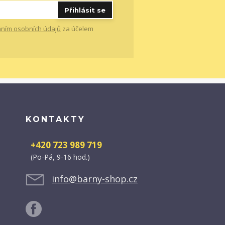
Přihlásit se
ním osobních údajů
za účelem
KONTAKTY
+420 723 989 719
(Po-Pá, 9-16 hod.)
info@barny-shop.cz