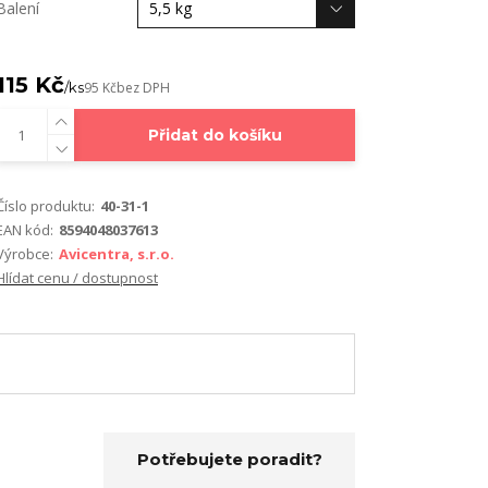
Balení
115 Kč
/
ks
95 Kč
bez DPH
Přidat do košíku
Číslo produktu:
40-31-1
EAN kód:
8594048037613
Výrobce:
Avicentra, s.r.o.
Hlídat cenu / dostupnost
Potřebujete poradit?