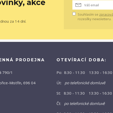
vinky, akce
Souhlasím se
zpracová
rozesílky newsletteru.
ednou za 14 dní.
ENNÁ PRODEJNA
OTEVÍRACÍ DOBA:
á 790/1
Po: 8:30 - 11:30 13:30 - 16:30
řice-Mistřín, 696 04
Út:
po telefonické domluvě
St: 8:30 - 11:30 13:30 - 16:30
Čt:
po telefonické domluvě