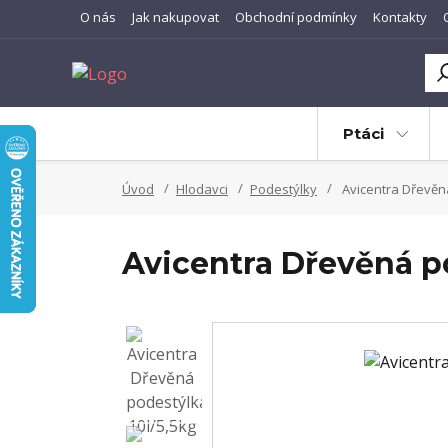
O nás
Jak nakupovat
Obchodní podmínky
Kontakty
Ptáci
Úvod
Hlodavci
Podestýlky
Avicentra Dřevěná
Avicentra Dřevěná po