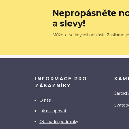
Nepropásněte no
a slevy!
Můžete se kdykoli odhlásit. Zasíláme j
INFORMACE PRO
KAM
ZÁKAZNÍKY
Šardick
O nás
Svatobo
Jak nakupovat
Obchodní podmínky