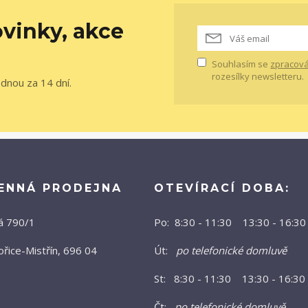
vinky, akce
Souhlasím se
zpracová
rozesílky newsletteru.
ednou za 14 dní.
ENNÁ PRODEJNA
OTEVÍRACÍ DOBA:
á 790/1
Po: 8:30 - 11:30 13:30 - 16:30
řice-Mistřín, 696 04
Út:
po telefonické domluvě
St: 8:30 - 11:30 13:30 - 16:30
Čt:
po telefonické domluvě