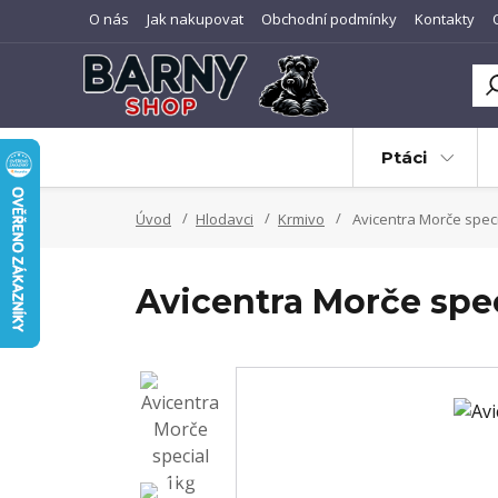
O nás
Jak nakupovat
Obchodní podmínky
Kontakty
Ptáci
Úvod
Hlodavci
Krmivo
Avicentra Morče speci
Avicentra Morče spec