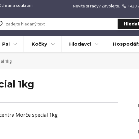
Ochrana soukromí
Nevíte si rady? Zavolejte.
+420 
Hleda
Psi
Kočky
Hlodavci
Hospodářs
al 1kg
ial 1kg