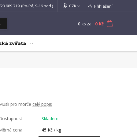
723 989 719
(Po-Pá, 9-16 hod.)
CZK
Přihlášení
0
ks
za
0 Kč
t
ká zvířata
Müsli pro morče
celý popis
Dostupnost
Skladem
Měrná cena
45 Kč / kg