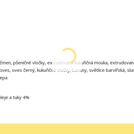
ječmen, pšeničné vločky, extrudovaná kukuřičná mouka, extrudova
ves, oves černý, kukuřičné vločky, banány, světlice barvířská, slu
řepa
leje a tuky 4%