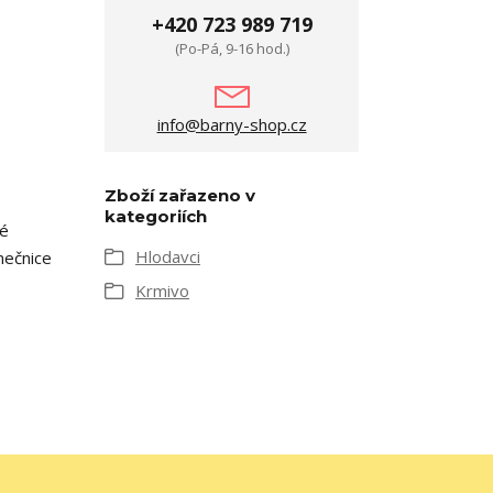
+420 723 989 719
(Po-Pá, 9-16 hod.)
info@barny-shop.cz
Zboží zařazeno v
kategoriích
né
Hlodavci
nečnice
Krmivo