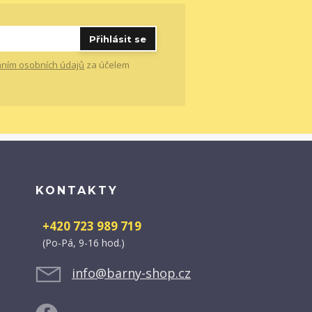
Přihlásit se
ním osobních údajů
za účelem
KONTAKTY
+420 723 989 719
(Po-Pá, 9-16 hod.)
info@barny-shop.cz