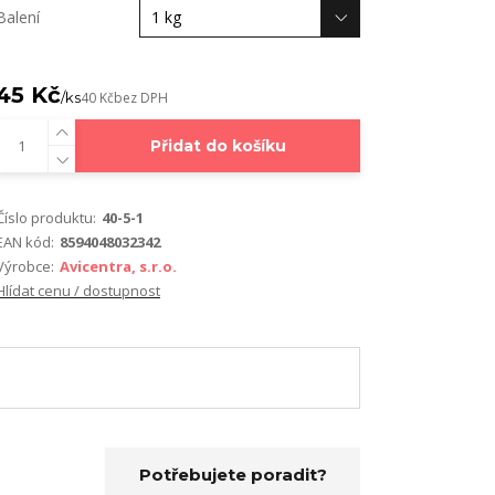
Balení
45 Kč
/
ks
40 Kč
bez DPH
Přidat do košíku
Číslo produktu:
40-5-1
EAN kód:
8594048032342
Výrobce:
Avicentra, s.r.o.
Hlídat cenu / dostupnost
Potřebujete poradit?