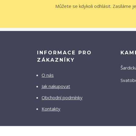
Můžete se kdykoli odhlásit. Zasíláme j
INFORMACE PRO
KAM
ZÁKAZNÍKY
Šardick
O nás
Svatobo
Jak nakupovat
Obchodní podmínky
Kontakty