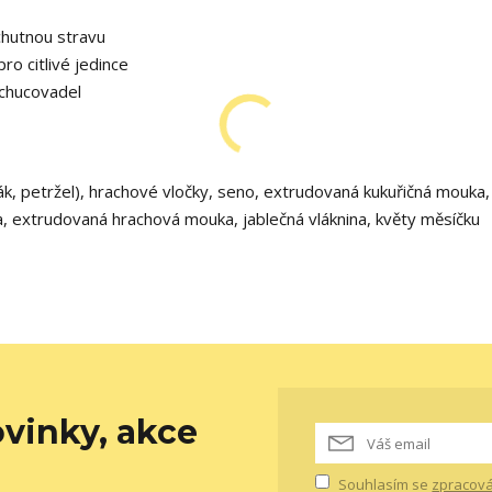
chutnou stravu
ro citlivé jedince
ochucovadel
ák, petržel), hrachové vločky, seno, extrudovaná kukuřičná mouka,
, extrudovaná hrachová mouka, jablečná vláknina, květy měsíčku
vinky, akce
Souhlasím se
zpracová