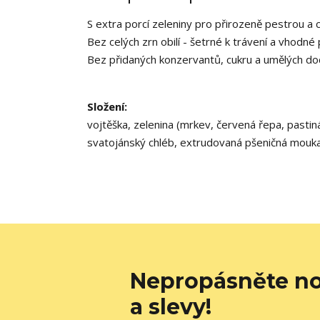
S extra porcí zeleniny pro přirozeně pestrou a 
Bez celých zrn obilí - šetrné k trávení a vhodné p
Bez přidaných konzervantů, cukru a umělých d
Složení:
vojtěška, zelenina (mrkev, červená řepa, pastin
svatojánský chléb, extrudovaná pšeničná mouka
Nepropásněte no
a slevy!