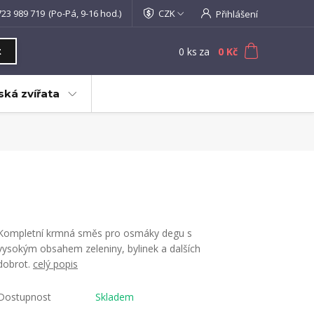
723 989 719
(Po-Pá, 9-16 hod.)
CZK
Přihlášení
0
ks
za
0 Kč
t
ká zvířata
Kompletní krmná směs pro osmáky degu s
vysokým obsahem zeleniny, bylinek a dalších
dobrot.
celý popis
Dostupnost
Skladem