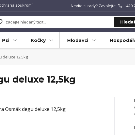
Ochrana soukromí
Nevíte si rady? Zavolejte.
+420 
Hleda
Psi
Kočky
Hlodavci
Hospodářs
 deluxe 12,5kg
u deluxe 12,5kg