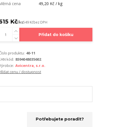
Měrná cena
49,20 Kč / kg
615 Kč
/
ks
549 Kč
bez DPH
Přidat do košíku
Číslo produktu:
40-11
EAN kód:
8594048035602
Výrobce:
Avicentra, s.r.o.
Hlídat cenu / dostupnost
Potřebujete poradit?