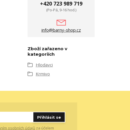
+420 723 989 719
(Po-Pá, 9-16 hod.)
info@barny-shop.cz
Zboží zařazeno v
kategoriích
Hlodavci
Krmivo
Přihlásit se
ním osobních údajů
za účelem