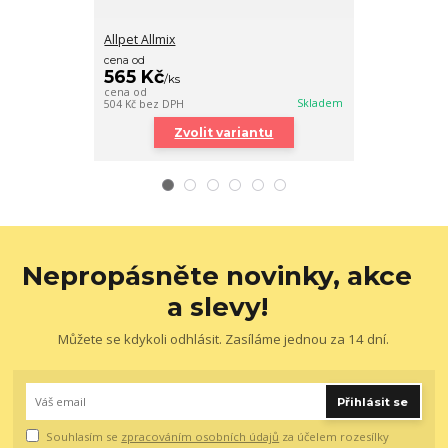
Allpet Allmix
Witte Molen PL
cena od
565 Kč
/
ks
140 Kč
/
ks
cena od
125 Kč
bez DPH
Skladem
504 Kč
bez DPH
Zvolit variantu
Nepropásněte novinky, akce
a slevy!
Můžete se kdykoli odhlásit. Zasíláme jednou za 14 dní.
Přihlásit se
Souhlasím se
zpracováním osobních údajů
za účelem rozesílky