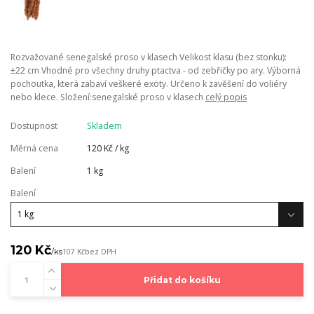
Rozvažované senegalské proso v klasech Velikost klasu (bez stonku):
±22 cm Vhodné pro všechny druhy ptactva - od zebřičky po ary. Výborná
pochoutka, která zabaví veškeré exoty. Určeno k zavěšení do voliéry
nebo klece. Složení:senegalské proso v klasech
celý popis
Dostupnost
Skladem
Měrná cena
120 Kč / kg
Balení
1 kg
Balení
120 Kč
/
ks
107 Kč
bez DPH
Přidat do košíku