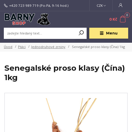
+420 723 989 719
(Po-Pá, 9-16 hod.)
CZK
0
0 Kč
Menu
Úvod
Ptáci
Jednodruhové zrniny
Senegalské proso klasy (Čína) 1kg
Senegalské proso klasy (Čína)
1kg