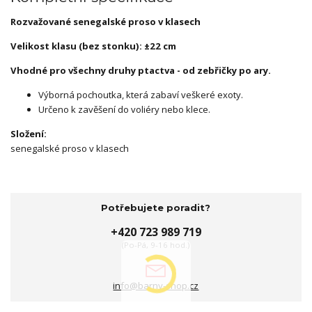
Rozvažované s
enegalské proso v klasech
Velikost klasu (bez stonku): ±22 cm
Vhodné pro všechny druhy ptactva - od zebřičky po ary.
Výborná pochoutka, která zabaví veškeré exoty.
Určeno k zavěšení do voliéry nebo klece.
Složení:
senegalské proso v klasech
Potřebujete poradit?
+420 723 989 719
(Po-Pá, 9-16 hod.)
info@barny-shop.cz