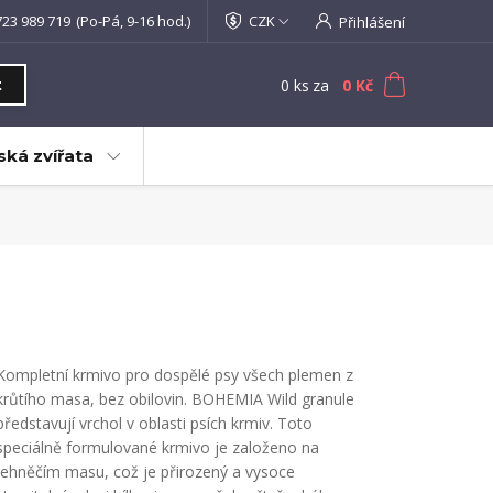
723 989 719
(Po-Pá, 9-16 hod.)
CZK
Přihlášení
0
ks
za
0 Kč
t
ká zvířata
Kompletní krmivo pro dospělé psy všech plemen z
krůtího masa, bez obilovin. BOHEMIA Wild granule
představují vrchol v oblasti psích krmiv. Toto
speciálně formulované krmivo je založeno na
jehněčím masu, což je přirozený a vysoce