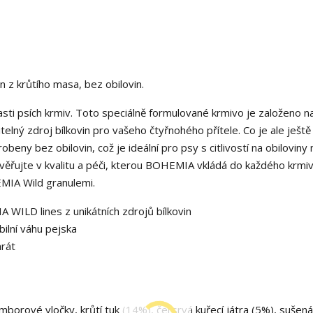
 z krůtího masa, bez obilovin.
sti psích krmiv. Toto speciálně formulované krmivo je založeno n
elný zdroj bílkovin pro vašeho čtyřnohého přítele. Co je ale ještě
beny bez obilovin, což je ideální pro psy s citlivostí na obiloviny
Důvěřujte v kvalitu a péči, kterou BOHEMIA vkládá do každého krmiv
EMIA Wild granulemi.
 WILD lines z unikátních zdrojů bílkovin
bilní váhu pejska
arát
borové vločky, krůtí tuk (14%), čersrvá kuřecí játra (5%), sušen