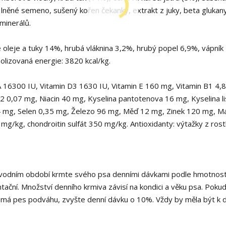
 lněné semeno, sušený kořen čekanky, extrakt z juky, beta glukan
minerálů.
leje a tuky 14%, hrubá vláknina 3,2%, hrubý popel 6,9%, vápník
lizovaná energie: 3820 kcal/kg.
6300 IU, Vitamin D3 1630 IU, Vitamin E 160 mg, Vitamin B1 4,
2 0,07 mg, Niacin 40 mg, Kyselina pantotenova 16 mg, Kyselina l
 4 mg, Selen 0,35 mg, Železo 96 mg, Měď 12 mg, Zinek 120 mg, 
g/kg, chondroitin sulfát 350 mg/kg. Antioxidanty: výtažky z rost
o úvodním období krmte svého psa denními dávkami podle hmotnost
tační. Množství denního krmiva závisí na kondici a věku psa. Poku
 má pes podváhu, zvyšte denní dávku o 10%. Vždy by měla být k d