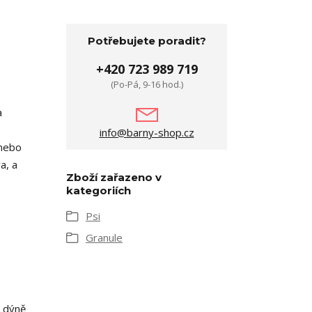
Potřebujete poradit?
+420 723 989 719
(Po-Pá, 9-16 hod.)
a
info@barny-shop.cz
 nebo
a, a
Zboží zařazeno v
kategoriích
Psi
Granule
á dýně