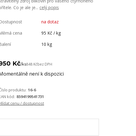
stravitelný zdroj bílkovin pro vašeho čtyřnohého
přítele. Co je ale je...
celý popis
Dostupnost
na dotaz
Měrná cena
95 Kč / kg
Balení
10 kg
950 Kč
/
ks
848 Kč
bez DPH
Momentálně není k dispozici
Číslo produktu:
16-6
EAN kód:
8594199541731
Hlídat cenu / dostupnost