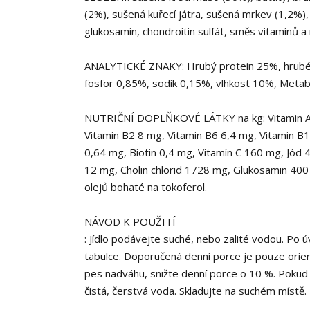
(2%), sušená kuřecí játra, sušená mrkev (1,2%),
glukosamin, chondroitin sulfát, směs vitamínů a 
ANALYTICKÉ ZNAKY: Hrubý protein 25%, hrubé o
fosfor 0,85%, sodík 0,15%, vlhkost 10%, Metabo
NUTRIČNÍ DOPLŇKOVÉ LÁTKY na kg: Vitamin A 1
Vitamin B2 8 mg, Vitamin B6 6,4 mg, Vitamin B1
0,64 mg, Biotin 0,4 mg, Vitamín C 160 mg, Jód
12 mg, Cholin chlorid 1728 mg, Glukosamin 400 m
olejů bohaté na tokoferol.
NÁVOD K POUŽITÍ
: Jídlo podávejte suché, nebo zalité vodou. P
tabulce. Doporučená denní porce je pouze orien
pes nadváhu, snižte denní porce o 10 %. Pokud
čistá, čerstvá voda. Skladujte na suchém místě.