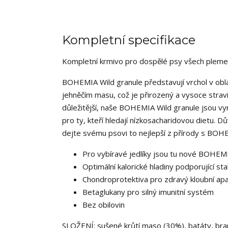
Kompletní specifikace
Kompletní krmivo pro dospělé psy všech plemen
BOHEMIA Wild granule představují vrchol v obla
jehněčím masu, což je přirozený a vysoce stravit
důležitější, naše BOHEMIA Wild granule jsou vyro
pro ty, kteří hledají nízkosacharidovou dietu. 
dejte svému psovi to nejlepší z přírody s BOH
Pro vybíravé jedlíky jsou tu nové BOHEMIA
Optimální kalorické hladiny podporující sta
Chondroprotektiva pro zdravý kloubní ap
Betaglukany pro silný imunitní systém
Bez obilovin
SLOŽENÍ: sušené krůtí maso (30%), batáty, bram