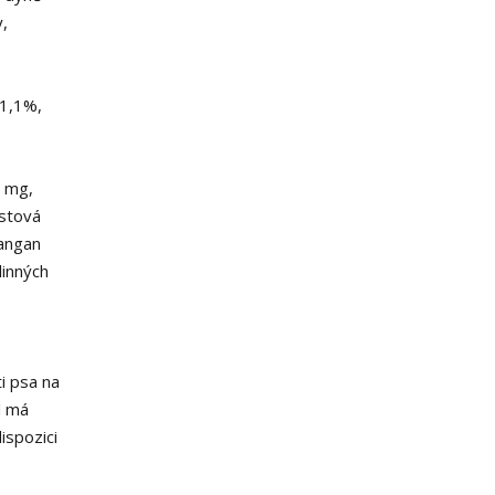
y,
 1,1%,
8 mg,
istová
Mangan
linných
i psa na
d má
ispozici