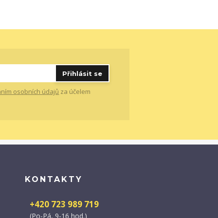
Přihlásit se
ním osobních údajů
za účelem
KONTAKTY
+420 723 989 719
(Po-Pá, 9-16 hod.)