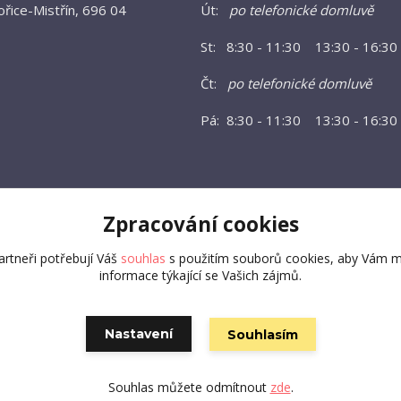
řice-Mistřín, 696 04
Út:
po telefonické domluvě
St: 8:30 - 11:30 13:30 - 16:30
Čt:
po telefonické domluvě
Pá: 8:30 - 11:30 13:30 - 16:30
Zpracování cookies
rtneři potřebují Váš
souhlas
s použitím souborů cookies, aby Vám m
informace týkající se Vašich zájmů.
Vytvořeno na
Eshop-rychle.cz
Nastavení
Souhlasím
Souhlas můžete odmítnout
zde
.