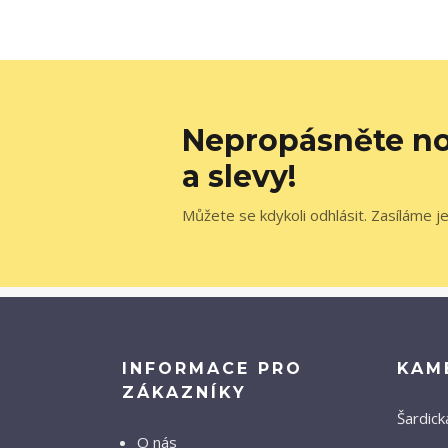
Nepropásněte no
a slevy!
Můžete se kdykoli odhlásit. Zasíláme j
INFORMACE PRO
KAM
ZÁKAZNÍKY
Šardick
O nás