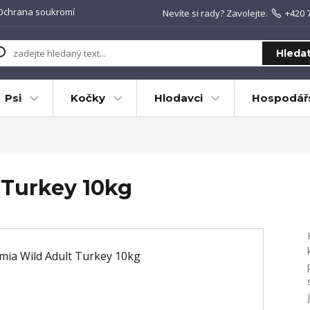
Ochrana soukromí
Nevíte si rady? Zavolejte.
+420 
Hleda
Psi
Kočky
Hlodavci
Hospodářs
 Turkey 10kg