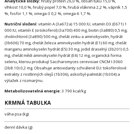
Analytické složky:
hrubý protein 26,0 %, obsah tuku 15,0 %,
vlhkost 10,0 %, hrubý popel 7,0 %, hrubá vláknina 2,2 %, vápník 1,5
%, fosfor 1,1 %, omega-3 0,2 %, omega-6 1,7 %.
Nutriční složení:
vitamín A (3a672a) 15 000 IU, vitamín D3 (E671) 1
000 IU, vitamín E (α-tokoferol) (3a700) 400 mg, biotin (3a880) 0,5 mg,
cholinchlorid (3a890) 500 mg, chelát zinku a aminokyselin, hydrát
(3b606) 70 mg, chelát železa aminokyselin hydrát (E1) 60 mg, chelát
manganu aminokyselin hydrát (E5) 30 mg, jodid draselný (3b201) 0,5
mg, chelát mědi aminokyselin hydrát (E4) 12 mg, organická forma
selenu, kterou produkují Saccharomyces cerevisiae CNCM I-3060
(3b8.10) 0,2 mg. Obsahuje antioxidanty schválené EU: tokoferolové
extrakty z rostlinných olejů (1b306), askorbyl-palmitát (1b304) a
výtažek z rozmarýnu.
Metabolizovatelná energie:
3 790 kcal/kg
KRMNÁ TABULKA
váha psa (kg)
denní dávka (g)