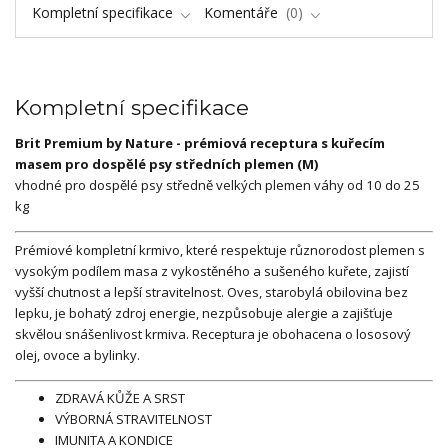
Kompletní specifikace
Komentáře
0
Kompletní specifikace
Brit Premium by Nature - prémiová receptura s kuřecím
masem pro dospělé psy středních plemen (M)
vhodné pro dospělé psy středně velkých plemen váhy od 10 do 25
kg
Prémiové kompletní krmivo, které respektuje různorodost plemen s
vysokým podílem masa z vykostěného a sušeného kuřete, zajistí
vyšší chutnost a lepší stravitelnost. Oves, starobylá obilovina bez
lepku, je bohatý zdroj energie, nezpůsobuje alergie a zajišťuje
skvělou snášenlivost krmiva. Receptura je obohacena o lososový
olej, ovoce a bylinky.
ZDRAVÁ KŮŽE A SRST
VÝBORNÁ STRAVITELNOST
IMUNITA A KONDICE