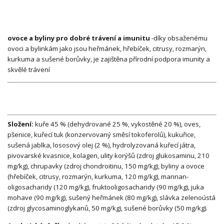
ovoce a byliny pro dobré trávení a imunitu
-díky obsaženému
ovoci a bylinkám jako jsou heřmánek, hřebíček, citrusy, rozmarýn,
kurkuma a sušené borůvky, je zajištěna přírodní podpora imunity a
skvělé trávení
Složení:
kuře 45 % (dehydrované 25 %, vykostěné 20 %), oves,
pšenice, kuřecí tuk (konzervovaný směsí tokoferolů), kukuřice,
sušená jablka, lososový olej (2 %), hydrolyzovaná kuřecí játra,
pivovarské kvasnice, kolagen, ulity korýšů (zdroj glukosaminu, 210
mg/kg), chrupavky (zdroj chondroitinu, 150 mg/kg), byliny a ovoce
(hřebíček, citrusy, rozmarýn, kurkuma, 120 mg/kg), mannan-
oligosacharidy (120 mg/kg), fruktooligosacharidy (90 mg/kg), juka
mohave (90 mg/kg), sušený heřmánek (80 mg/kg), slávka zelenoústá
(zdroj glycosaminoglykanů, 50 mg/kg), sušené borůvky (50 mg/kg).