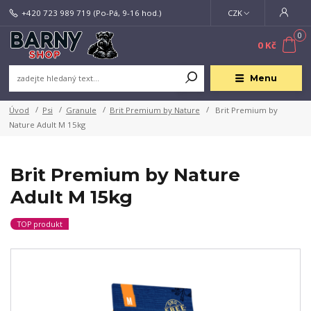
+420 723 989 719
(Po-Pá, 9-16 hod.)
CZK
0
0 Kč
Menu
Úvod
Psi
Granule
Brit Premium by Nature
Brit Premium by
Nature Adult M 15kg
Brit Premium by Nature
Adult M 15kg
TOP produkt