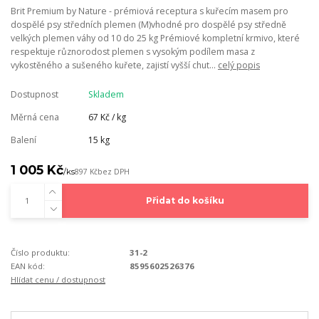
Brit Premium by Nature - prémiová receptura s kuřecím masem pro
dospělé psy středních plemen (M)vhodné pro dospělé psy středně
velkých plemen váhy od 10 do 25 kg Prémiové kompletní krmivo, které
respektuje různorodost plemen s vysokým podílem masa z
vykostěného a sušeného kuřete, zajistí vyšší chut...
celý popis
Dostupnost
Skladem
Měrná cena
67 Kč / kg
Balení
15 kg
1 005 Kč
/
ks
897 Kč
bez DPH
Přidat do košíku
Číslo produktu:
31-2
EAN kód:
8595602526376
Hlídat cenu / dostupnost