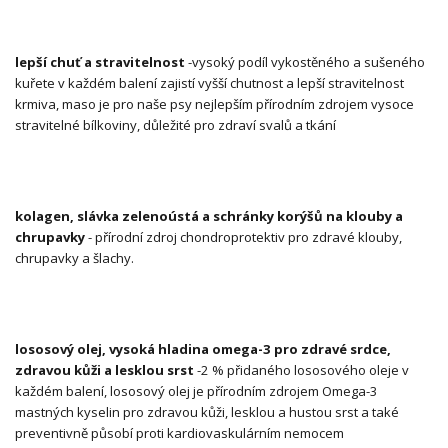
lepší chuť a stravitelnost
-vysoký podíl vykostěného a sušeného
kuřete v každém balení zajistí vyšší chutnost a lepší stravitelnost
krmiva, maso je pro naše psy nejlepším přírodním zdrojem vysoce
stravitelné bílkoviny, důležité pro zdraví svalů a tkání
kolagen, slávka zelenoústá a schránky korýšů na klouby a
chrupavky
- přírodní zdroj chondroprotektiv pro zdravé klouby,
chrupavky a šlachy.
lososový olej, vysoká hladina omega-3 pro zdravé srdce,
zdravou kůži a lesklou srst
-2 % přidaného lososového oleje v
každém balení, lososový olej je přírodním zdrojem Omega-3
mastných kyselin pro zdravou kůži, lesklou a hustou srst a také
preventivně působí proti kardiovaskulárním nemocem