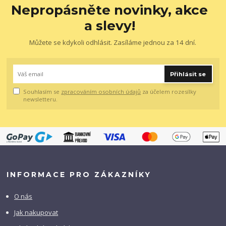
Nepropásněte novinky, akce
a slevy!
Můžete se kdykoli odhlásit. Zasíláme jednou za 14 dní.
Přihlásit se
Souhlasím se
zpracováním osobních údajů
za účelem rozesílky
newsletteru.
INFORMACE PRO ZÁKAZNÍKY
O nás
Jak nakupovat