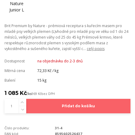
Brit Premium by Nature - prémiová receptura s kuřecím masem pro
mladé psy velkých plemen (L)vhodné pro mladé psy ve věku od 1 do 24
měsíců, velkých plemen váhy od 25 do 45 kg Prémiové krmivo, které
respektuje různorodost plemen s vysokým podílem masa z
vykostěného a sušeného kuřete, zajistí vyšší c...
celý popis
Dostupnost
na objednávku do 2-3 dnů
Měrná cena
72,33 Kč / kg
Balení
15 kg
1 085 Kč
/
ks
969 Kč
bez DPH
Přidat do košíku
Číslo produktu:
31-4
EAN kód:
8595602526437