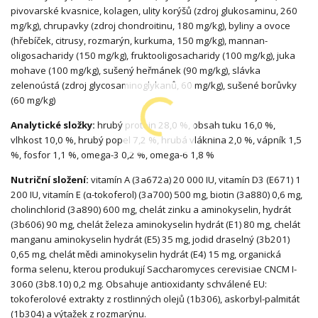
pivovarské kvasnice, kolagen, ulity korýšů (zdroj glukosaminu, 260
mg/kg), chrupavky (zdroj chondroitinu, 180 mg/kg), byliny a ovoce
(hřebíček, citrusy, rozmarýn, kurkuma, 150 mg/kg), mannan-
oligosacharidy (150 mg/kg), fruktooligosacharidy (100 mg/kg), juka
mohave (100 mg/kg), sušený heřmánek (90 mg/kg), slávka
zelenoústá (zdroj glycosaminoglykanů, 60 mg/kg), sušené borůvky
(60 mg/kg)
Analytické složky:
hrubý protein 28,0 %, obsah tuku 16,0 %,
vlhkost 10,0 %, hrubý popel 7,2 %, hrubá vláknina 2,0 %, vápník 1,5
%, fosfor 1,1 %, omega-3 0,2 %, omega-6 1,8 %
Nutriční složení:
vitamín A (3a672a) 20 000 IU, vitamín D3 (E671) 1
200 IU, vitamín E (α-tokoferol) (3a700) 500 mg, biotin (3a880) 0,6 mg,
cholinchlorid (3a890) 600 mg, chelát zinku a aminokyselin, hydrát
(3b606) 90 mg, chelát železa aminokyselin hydrát (E1) 80 mg, chelát
manganu aminokyselin hydrát (E5) 35 mg, jodid draselný (3b201)
0,65 mg, chelát mědi aminokyselin hydrát (E4) 15 mg, organická
forma selenu, kterou produkují Saccharomyces cerevisiae CNCM I-
3060 (3b8.10) 0,2 mg. Obsahuje antioxidanty schválené EU:
tokoferolové extrakty z rostlinných olejů (1b306), askorbyl-palmitát
(1b304) a výtažek z rozmarýnu.