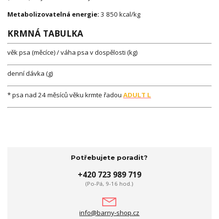
Metabolizovatelná energie:
3 850 kcal/kg
KRMNÁ TABULKA
věk psa (měcíce) / váha psa v dospělosti (kg)
denní dávka (g)
* psa nad 24 měsíců věku krmte řadou
ADULT L
Potřebujete poradit?
+420 723 989 719
(Po-Pá, 9-16 hod.)
info@barny-shop.cz