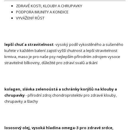
ZDRAVÉ KOSTI, KLOUBY A CHRUPAVKY
PODPORA IMUNITY A KONDICE
VYVÁŽENÝ RŮST
lepší chuť a stravitelnost
-vysoký podíl vykostěného a sušeného
kuřete v každém balení zajistí vyšší chutnost a lepší stravitelnost
krmiva, maso je pro naše psy nejlepším přírodním zdrojem vysoce
stravitelné bílkoviny, důležité pro zdraví svalů a tkání
kolagen, slávka zelenoústá a schránky korýšů na klouby a
chrupavky
- přírodní zdroj chondroprotektiv pro zdravé klouby,
chrupavky a šlachy
lososový olej, vysoká hladina omega-3 pro zdravé srdce,