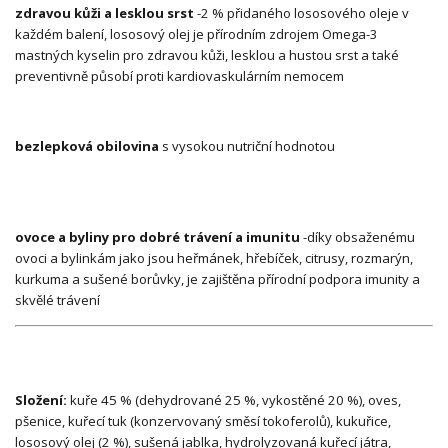
zdravou kůži a lesklou srst
-2 % přidaného lososového oleje v
každém balení, lososový olej je přírodním zdrojem Omega-3
mastných kyselin pro zdravou kůži, lesklou a hustou srst a také
preventivně působí proti kardiovaskulárním nemocem
bezlepková obilovina
s vysokou nutriční hodnotou
ovoce a byliny pro dobré trávení a imunitu
-díky obsaženému
ovoci a bylinkám jako jsou heřmánek, hřebíček, citrusy, rozmarýn,
kurkuma a sušené borůvky, je zajištěna přírodní podpora imunity a
skvělé trávení
Složení:
kuře 45 % (dehydrované 25 %, vykostěné 20 %), oves,
pšenice, kuřecí tuk (konzervovaný směsí tokoferolů), kukuřice,
lososový olej (2 %), sušená jablka, hydrolyzovaná kuřecí játra,