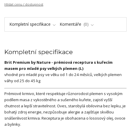
Hlídat cenu / dostupnost
Kompletní specifikace
Komentáře
0
Kompletní specifikace
Brit Premium by Nature - prémiová receptura s kuřecím
masem pro mladé psy velkých plemen (L)
vhodné pro mladé psy ve věku od 1 do 24 měsíců, velkých plemen
váhy od 25 do 45 kg
Prémiové krmivo, které respektuje různorodost plemen s vysokým
podílem masa z vykostěného a sušeného kuřete, zajistí vyšší
chutnost a lepší stravitelnost. Oves, starobylá obilovina bez lepku, je
bohatý zdroj energie, nezpůsobuje alergie a zajišťuje skvělou
snášenlivost krmiva. Receptura je obohacena o lososový olej, ovoce
a bylinky.