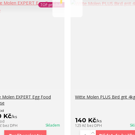
TOP produkt
e Molen EXPERT Egg Food
Witte Molen PLUS Bird grit 4k
se
 od
0 Kč
/
ks
140 Kč
/
ks
 od
Skladem
Sk
Kč
bez DPH
125 Kč
bez DPH