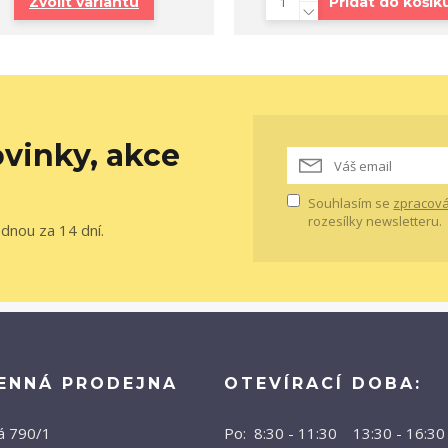
Zvolit variantu
Přidat do košík
vinky, akce
Souhlasím se
zpracová
rozesílky newsletteru.
ednou za 14 dní.
ENNÁ PRODEJNA
OTEVÍRACÍ DOBA:
á 790/1
Po: 8:30 - 11:30 13:30 - 16:30