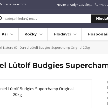
Ochrana soukromí
Nevíte si rady? Zavolejte.
+420 
Hleda
Psi
Kočky
Hlodavci
Hospodářs
li Nature 67 - Daniel Lütolf Budgies Superchamp Original 20kg
iel Lütolf Budgies Supercha