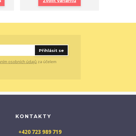
u
Zvolit variantu
Přihlásit se
ním osobních údajů
za účelem
KONTAKTY
+420 723 989 719