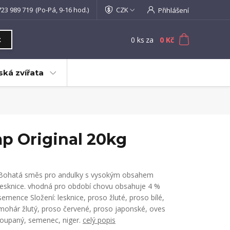
723 989 719
(Po-Pá, 9-16 hod.)
CZK
Přihlášení
0
ks
za
0 Kč
t
ká zvířata
mp Original 20kg
Bohatá směs pro andulky s vysokým obsahem
lesknice. vhodná pro období chovu obsahuje 4 %
semence Složení: lesknice, proso žluté, proso bílé,
mohár žlutý, proso červené, proso japonské, oves
loupaný, semenec, niger.
celý popis