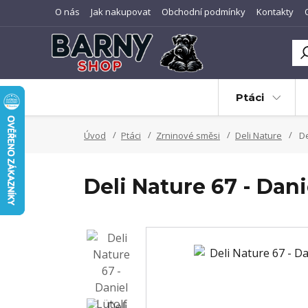
O nás
Jak nakupovat
Obchodní podmínky
Kontakty
Ptáci
Úvod
Ptáci
Zrninové směsi
Deli Nature
De
Deli Nature 67 - Dan