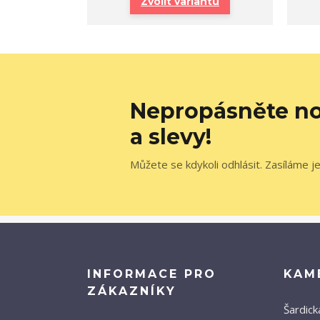
Zvolit variantu
Nepropásněte no
a slevy!
Můžete se kdykoli odhlásit. Zasíláme j
INFORMACE PRO
KAM
ZÁKAZNÍKY
Šardick