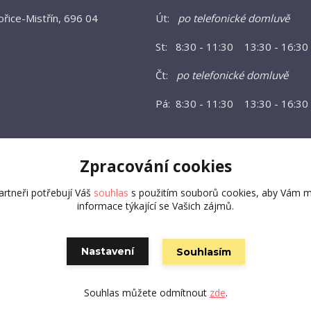
řice-Mistřín, 696 04
Út:
po telefonické domluvě
St: 8:30 - 11:30 13:30 - 16:30
Čt:
po telefonické domluvě
Pá: 8:30 - 11:30 13:30 - 16:30
Zpracování cookies
rtneři potřebují Váš
souhlas
s použitím souborů cookies, aby Vám m
informace týkající se Vašich zájmů.
Nastavení
Souhlasím
Vytvořeno na
Eshop-rychle.cz
Souhlas můžete odmítnout
zde
.