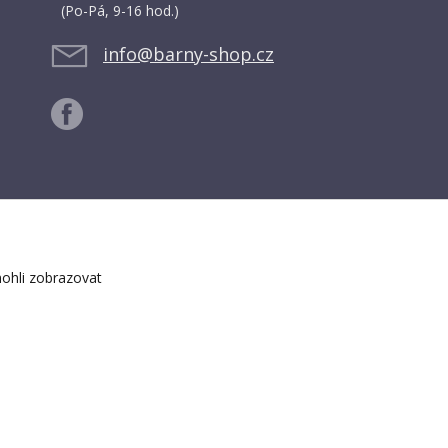
(Po-Pá, 9-16 hod.)
info@barny-shop.cz
ohli zobrazovat