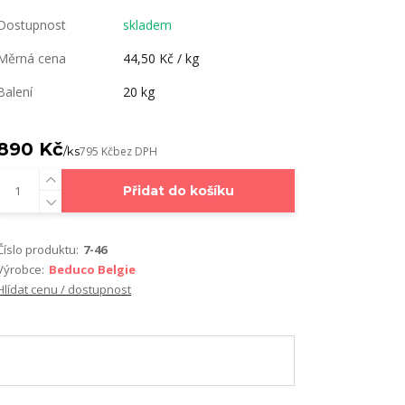
Dostupnost
skladem
Měrná cena
44,50 Kč / kg
Balení
20 kg
890 Kč
/
ks
795 Kč
bez DPH
Přidat do košíku
Číslo produktu:
7-46
Výrobce:
Beduco Belgie
Hlídat cenu / dostupnost