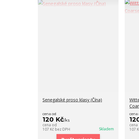
Senegalské proso klasy (Čína)
Witt
Coar
cena od
cena
120 Kč
12
/
ks
cena od
cena
Skladem
107 Kč
bez DPH
107 