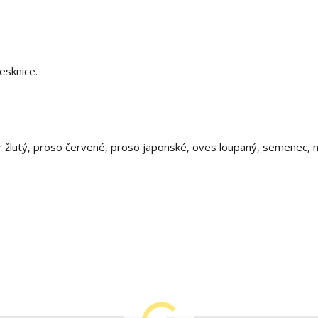
esknice.
ár žlutý, proso červené, proso japonské, oves loupaný, semenec, n