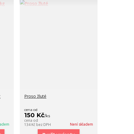
g
Proso žluté
cena od
150 Kč
/
ks
cena od
ladem
Není skladem
134 Kč
bez DPH