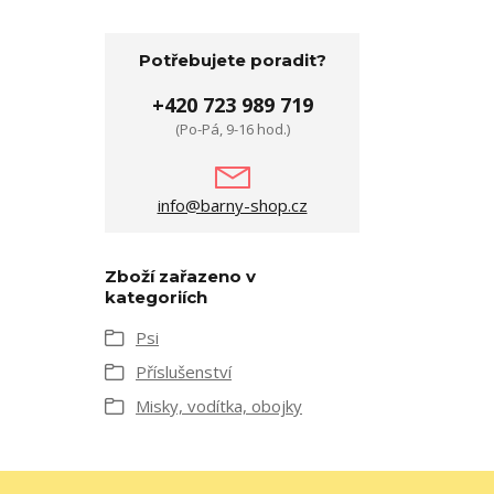
Potřebujete poradit?
+420 723 989 719
(Po-Pá, 9-16 hod.)
info@barny-shop.cz
Zboží zařazeno v
kategoriích
Psi
Příslušenství
Misky, vodítka, obojky