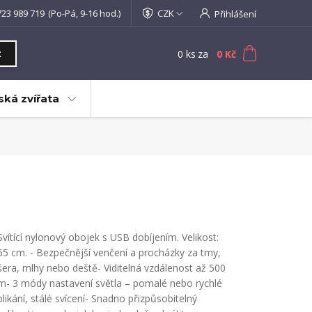
723 989 719
(Po-Pá, 9-16 hod.)
CZK
Přihlášení
0
ks
za
0 Kč
t
ká zvířata
Svítící nylonový obojek s USB dobíjením. Velikost:
65 cm. - Bezpečnější venčení a procházky za tmy,
šera, mlhy nebo deště- Viditelná vzdálenost až 500
m- 3 módy nastavení světla – pomalé nebo rychlé
blikání, stálé svícení- Snadno přizpůsobitelný