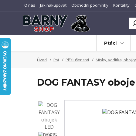
O nás
Jak nakupovat
Obchodní podmínky
Kontakty
Ptáci
Úvod
Psi
Příslušenství
Misky, vodítka, obojky
DOG FANTASY obojek