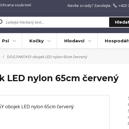
Ochrana soukromí
Nevíte si rady? Zavolejte.
+420 
Hleda
Psi
Kočky
Hlodavci
Hospodářs
DOG FANTASY obojek LED nylon 65cm červený
 LED nylon 65cm červený