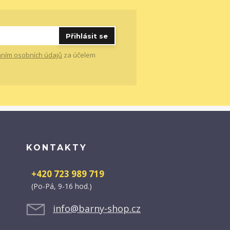
Přihlásit se
ním osobních údajů
za účelem
KONTAKTY
+420 723 989 719
(Po-Pá, 9-16 hod.)
info@barny-shop.cz