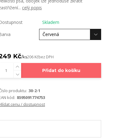
velikosti psa, obojek lze jednoduše zkrátit
zastřižení...
celý popis
Dostupnost
Skladem
Barva
249 Kč
/
ks
206 Kč
bez DPH
Přidat do košíku
Číslo produktu:
30-2-1
EAN kód:
8595091774753
Hlídat cenu / dostupnost