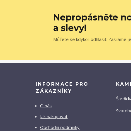
Nepropásněte no
a slevy!
Můžete se kdykoli odhlásit. Zasíláme j
INFORMACE PRO
KAM
ZÁKAZNÍKY
Šardick
O nás
Svatobo
Jak nakupovat
Obchodní podmínky