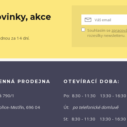
vinky, akce
Souhlasím se
zpracová
rozesílky newsletteru.
ednou za 14 dní.
ENNÁ PRODEJNA
OTEVÍRACÍ DOBA:
á 790/1
Po: 8:30 - 11:30 13:30 - 16:30
řice-Mistřín, 696 04
Út:
po telefonické domluvě
St: 8:30 - 11:30 13:30 - 16:30