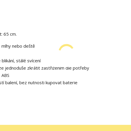
t: 65 cm.
, mlhy nebo deště
likání, stálé svícení
lze jednoduše zkrátit zastřižením dle potřeby
a ABS
tí balení, bez nutnosti kupovat baterie