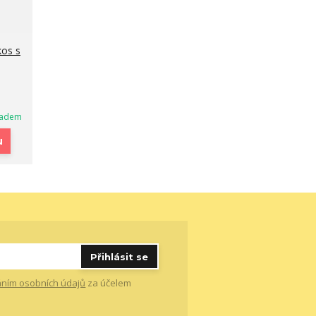
kos s
ladem
u
Přihlásit se
ním osobních údajů
za účelem