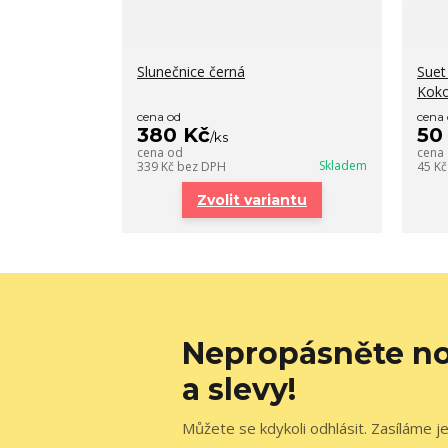
Slunečnice černá
Suet
Koko
cena od
cena
380 Kč
50
/
ks
cena od
cena
Skladem
339 Kč
bez DPH
45 K
Zvolit variantu
Nepropásněte no
a slevy!
Můžete se kdykoli odhlásit. Zasíláme j