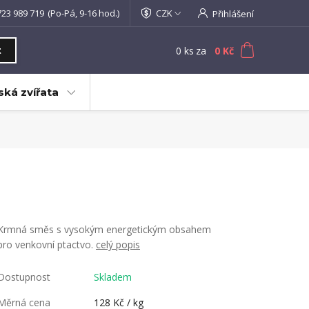
723 989 719
(Po-Pá, 9-16 hod.)
CZK
Přihlášení
0
ks
za
0 Kč
t
ká zvířata
Krmná směs s vysokým energetickým obsahem
pro venkovní ptactvo.
celý popis
Dostupnost
Skladem
Měrná cena
128 Kč / kg