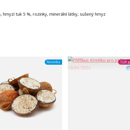
%, hmyzí tuk 5 %, rozinky, minerální látky, sušený hmyz
Novinka
TOP p
N