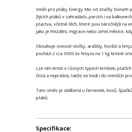
Směs pro ptáky Energy Mix od značky Donath je
žijících ptáků v zahradách, parcích i na balkone
ptactva, včetně těch, které jsou náročnější na 
jako je hnízdění, migrace nebo zimní měsíce, k
Obsahuje ovesné vločky, arašídy, hovězí a hmyz
pochází z cca 3000 ks hmyzu na 1 kg krmné smě
Lze ním krmit v různých typech krmítek, ptačíc
čistá a neprašná, takže se hodí i do menších pr
Tato směs je oblíbená u červenek, kosů, špačků,
ptáků.
Specifikace: