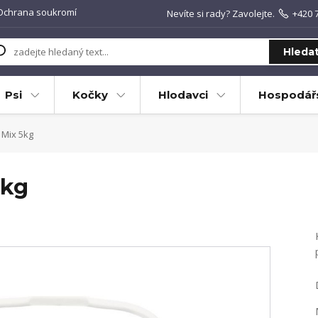
Ochrana soukromí
Nevíte si rady? Zavolejte.
+420 
Hleda
Psi
Kočky
Hlodavci
Hospodářs
Mix 5kg
5kg