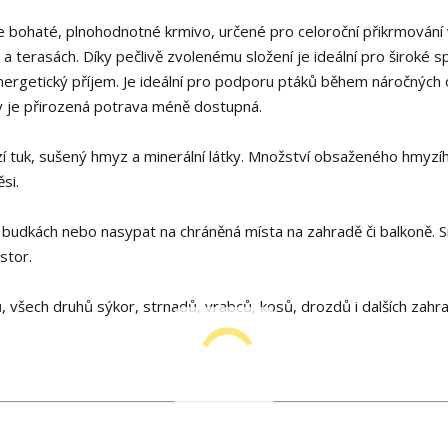
 bohaté, plnohodnotné krmivo, určené pro celoroční přikrmování 
ch a terasách. Díky pečlivě zvolenému složení je ideální pro široké 
energetický příjem. Je ideální pro podporu ptáků během náročných
dy je přirozená potrava méně dostupná.
í tuk, sušený hmyz a minerální látky. Množství obsaženého hmyzí
si.
h budkách nebo nasypat na chráněná místa na zahradě či balkoně. 
ostor.
 všech druhů sýkor, strnadů, vrabců, kosů, drozdů i dalších zahr