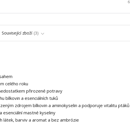
6
Související zboží
3
bsahem
m celého roku​
nedostatkem přirozené potravy
 bílkovin a esenciálních tuků
zeným zdrojem bílkovin a aminokyselin a podporuje vitalitu ptáků
a esenciální mastné kyseliny
h látek, barviv a aromat a bez ambrózie