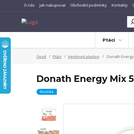
O nás
Jak nakupovat
Obchodní podmínky
Kontakty
Ptáci
Úvod
Ptáci
Venkovní ptactvo
Donath Energy 
Donath Energy Mix 
Novinka