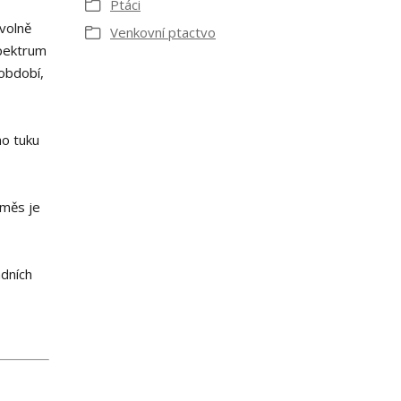
Ptáci
volně
Venkovní ptactvo
spektrum
 období,
ho tuku
Směs je
adních