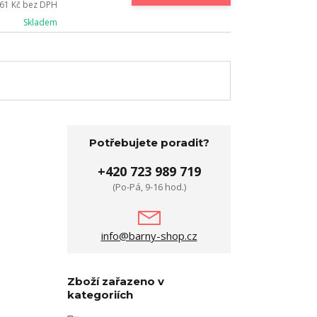
61 Kč
bez DPH
Skladem
Potřebujete poradit?
+420 723 989 719
(Po-Pá, 9-16 hod.)
info@barny-shop.cz
Zboží zařazeno v
kategoriích