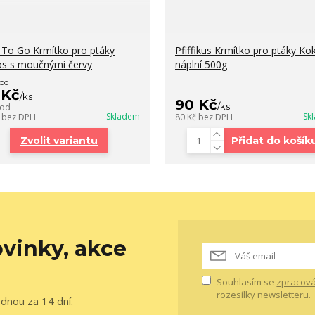
 To Go Krmítko pro ptáky
Pfiffikus Krmítko pro ptáky Ko
s s moučnými červy
náplní 500g
 od
 Kč
/
ks
90 Kč
/
ks
 od
Skladem
Sk
č
bez DPH
80 Kč
bez DPH
Zvolit variantu
Přidat do košík
vinky, akce
Souhlasím se
zpracová
rozesílky newsletteru.
ednou za 14 dní.