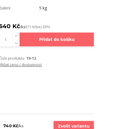
Balení
5 kg
640 Kč
/
ks
571 Kč
bez DPH
Přidat do košíku
Číslo produktu:
10-12
Hlídat cenu / dostupnost
740 Kč
Zvolit variantu
/
ks