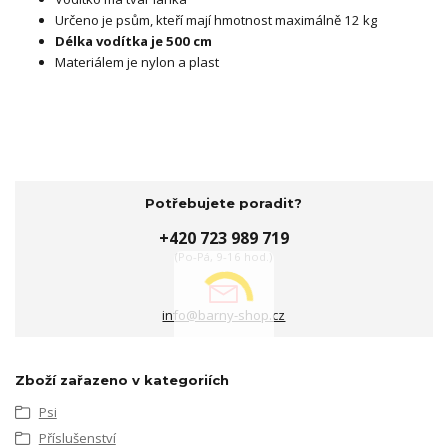
Určeno je psům, kteří mají hmotnost maximálně 12 kg
Délka vodítka je
500 cm
Materiálem je nylon a plast
Potřebujete poradit?
+420 723 989 719
(Po-Pá, 9-16 hod.)
info@barny-shop.cz
Zboží zařazeno v kategoriích
Psi
Příslušenství