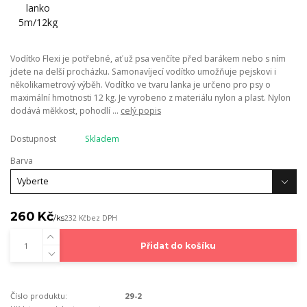
Vodítko Flexi je potřebné, ať už psa venčíte před barákem nebo s ním
jdete na delší procházku. Samonavíjecí vodítko umožňuje pejskovi i
několikametrový výběh. Vodítko ve tvaru lanka je určeno pro psy o
maximální hmotnosti 12 kg. Je vyrobeno z materiálu nylon a plast. Nylon
dodává měkkost, pohodlí ...
celý popis
Dostupnost
Skladem
Barva
260 Kč
/
ks
232 Kč
bez DPH
Přidat do košíku
Číslo produktu:
29-2