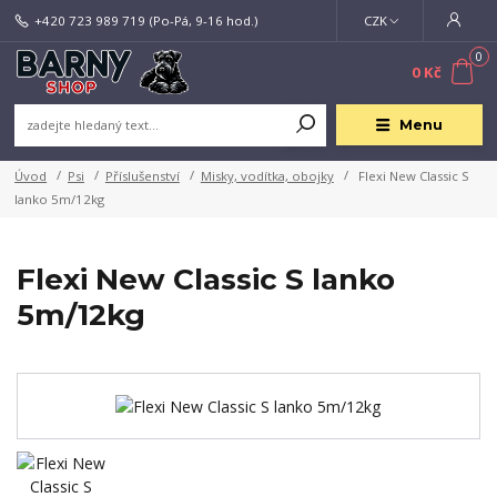
+420 723 989 719
(Po-Pá, 9-16 hod.)
CZK
0
0 Kč
Menu
Úvod
Psi
Příslušenství
Misky, vodítka, obojky
Flexi New Classic S
lanko 5m/12kg
Flexi New Classic S lanko
5m/12kg