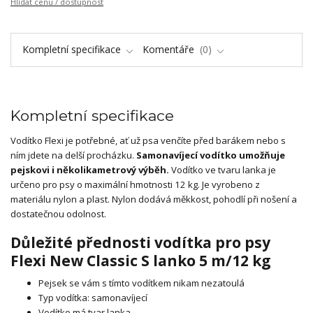
Hlídat cenu / dostupnost
Kompletní specifikace
Komentáře
0
Kompletní specifikace
Vodítko Flexi je potřebné, ať už psa venčíte před barákem nebo s
ním jdete na delší procházku.
Samonavíjecí vodítko umožňuje
pejskovi i několikametrový výběh.
Vodítko ve tvaru lanka je
určeno pro psy o maximální hmotnosti 12 kg. Je vyrobeno z
materiálu nylon a plast. Nylon dodává měkkost, pohodlí při nošení a
dostatečnou odolnost.
Důležité přednosti vodítka pro psy
Flexi New Classic S lanko 5 m/12 kg
Pejsek se vám s tímto vodítkem nikam nezatoulá
Typ vodítka: samonavíjecí
Vodítko má tvar lanka