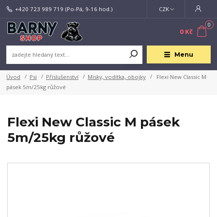
+420 723 989 719
(Po-Pá, 9-16 hod.)
CZK
0
0 Kč
Menu
Úvod
Psi
Příslušenství
Misky, vodítka, obojky
Flexi New Classic M
pásek 5m/25kg růžové
Flexi New Classic M pásek
5m/25kg růžové