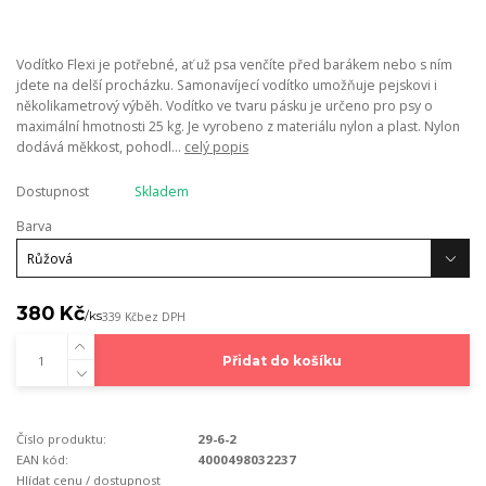
Vodítko Flexi je potřebné, ať už psa venčíte před barákem nebo s ním
jdete na delší procházku. Samonavíjecí vodítko umožňuje pejskovi i
několikametrový výběh. Vodítko ve tvaru pásku je určeno pro psy o
maximální hmotnosti 25 kg. Je vyrobeno z materiálu nylon a plast. Nylon
dodává měkkost, pohodl...
celý popis
Dostupnost
Skladem
Barva
380 Kč
/
ks
339 Kč
bez DPH
Přidat do košíku
Číslo produktu:
29-6-2
EAN kód:
4000498032237
Hlídat cenu / dostupnost