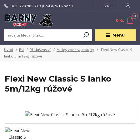
+420 723 989 719
(Po-Pá, 9-16 hod.)
CZK
0
0 Kč
Menu
Úvod
Psi
Příslušenství
Misky, vodítka, obojky
Flexi New Classic S
lanko 5m/12kg růžové
Flexi New Classic S lanko
5m/12kg růžové