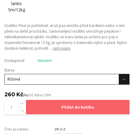
Vodítko Flexi je potřebné, ať už psa venčíte před barákem nebo s ním
jdete na delší procházku. Samonavíjecí vodítko umožňuje pejskovi i
několikametrový výběh. Vodítko ve tvaru lanka je určeno pro psy o
maximální hmotnosti 12 kg. Je vyrobeno z materiálu nylon a plast. Nylon
dodává měkkost, pohodlí ...
celý popis
Dostupnost
Skladem
Barva
260 Kč
/
ks
232 Kč
bez DPH
Přidat do košíku
Číslo produktu:
29-2-2