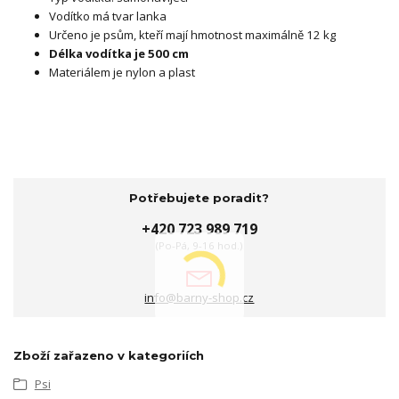
Vodítko má tvar lanka
Určeno je psům, kteří mají hmotnost maximálně 12 kg
Délka vodítka je
500 cm
Materiálem je nylon a plast
Potřebujete poradit?
+420 723 989 719
(Po-Pá, 9-16 hod.)
info@barny-shop.cz
Zboží zařazeno v kategoriích
Psi