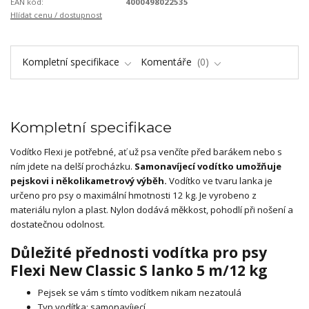
EAN kód:
4000498022535
Hlídat cenu / dostupnost
Kompletní specifikace
Komentáře
0
Kompletní specifikace
Vodítko Flexi je potřebné, ať už psa venčíte před barákem nebo s
ním jdete na delší procházku.
Samonavíjecí vodítko umožňuje
pejskovi i několikametrový výběh.
Vodítko ve tvaru lanka je
určeno pro psy o maximální hmotnosti 12 kg. Je vyrobeno z
materiálu nylon a plast. Nylon dodává měkkost, pohodlí při nošení a
dostatečnou odolnost.
Důležité přednosti vodítka pro psy
Flexi New Classic S lanko 5 m/12 kg
Pejsek se vám s tímto vodítkem nikam nezatoulá
Typ vodítka: samonavíjecí