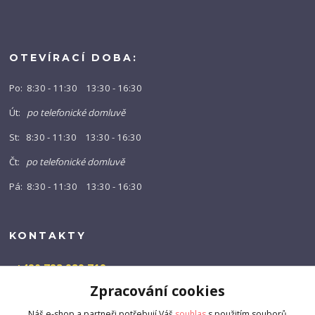
OTEVÍRACÍ DOBA:
Po: 8:30 - 11:30 13:30 - 16:30
Út:
po telefonické domluvě
St: 8:30 - 11:30 13:30 - 16:30
Čt:
po telefonické domluvě
Pá: 8:30 - 11:30 13:30 - 16:30
KONTAKTY
+420 723 989 719
(Po-Pá, 9-16 hod.)
Zpracování cookies
info@barny-shop.cz
Náš e-shop a partneři potřebují Váš
souhlas
s použitím souborů