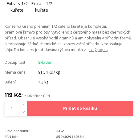
Konzerva Grand premium 1/2 celého kuřete je kompletní,
prémiové krmivo pro psy, vytvořeno z čerstvého masa bez chemických
přísad. Obsahuje vysoký podíl vitamínů a aminokyselin v přírodní formě.
Neobsahuje žádné chemické ani konzervační přísady. Neobsahuje
sóju. Do konzerv je přidávána rýžová mouka v...
celý popis
Dostupnost
Skladem
Měrná cena
91,54 Kč / kg
Balení
1.3 kg
119 Kč
/
ks
106 Kč
bez DPH
Přidat do košíku
Číslo produktu:
24-2
EAN kód:
8594029440531