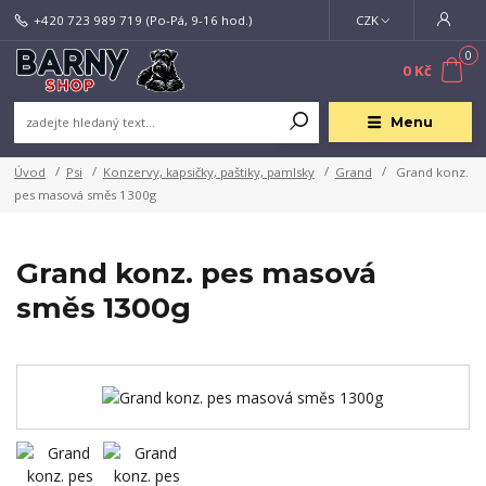
+420 723 989 719
(Po-Pá, 9-16 hod.)
CZK
0
0 Kč
Menu
Úvod
Psi
Konzervy, kapsičky, paštiky, pamlsky
Grand
Grand konz.
pes masová směs 1300g
Grand konz. pes masová
směs 1300g