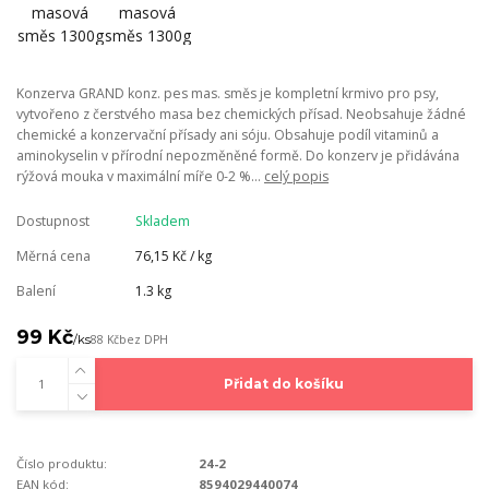
Konzerva GRAND konz. pes mas. směs je kompletní krmivo pro psy,
vytvořeno z čerstvého masa bez chemických přísad. Neobsahuje žádné
chemické a konzervační přísady ani sóju. Obsahuje podíl vitaminů a
aminokyselin v přírodní nepozměněné formě. Do konzerv je přidávána
rýžová mouka v maximální míře 0-2 %...
celý popis
Dostupnost
Skladem
Měrná cena
76,15 Kč / kg
Balení
1.3 kg
99 Kč
/
ks
88 Kč
bez DPH
Přidat do košíku
Číslo produktu:
24-2
EAN kód:
8594029440074