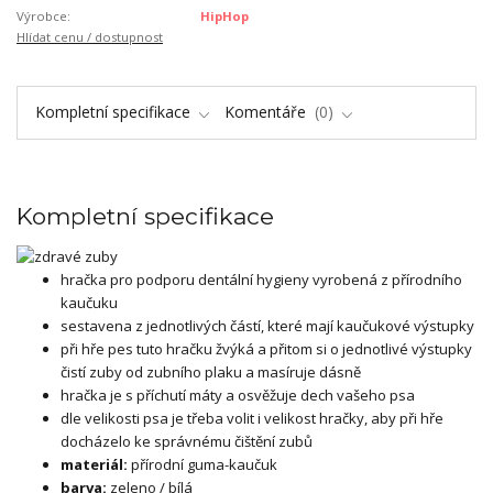
Výrobce:
HipHop
Hlídat cenu / dostupnost
Kompletní specifikace
Komentáře
0
Kompletní specifikace
hračka pro podporu dentální hygieny vyrobená z přírodního
kaučuku
sestavena z jednotlivých částí, které mají kaučukové výstupky
při hře pes tuto hračku žvýká a přitom si o jednotlivé výstupky
čistí zuby od zubního plaku a masíruje dásně
hračka je s příchutí máty a osvěžuje dech vašeho psa
dle velikosti psa je třeba volit i velikost hračky, aby při hře
docházelo ke správnému čištění zubů
materiál:
přírodní guma-kaučuk
barva:
zeleno / bílá