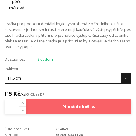
hračka pro podporu dentální hygieny vyrobená z přírodního kaučuku
sestavena z jednotlivých částí, které mají kaučukové výstupky při hře pes
tuto hračku žvýká a přitom si o jednotlivé výstupky čistí zuby od zubního
plaku a masíruje dásně hračka je s příchutí máty a osvěžuje dech vašeho
psa...
celý popis
Dostupnost
Skladem
Velikost
115 Kč
/
ks
95 Kč
bez DPH
Přidat do košíku
Číslo produktu:
26-46-1
EAN kód:
8596410431128