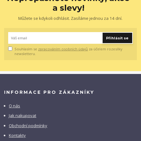
a slevy!
Můžete se kdykoli odhlásit. Zasíláme jednou za 14 dní.
Přihlásit se
Souhlasím se
zpracováním osobních údajů
za účelem rozesílky
newsletteru.
INFORMACE PRO ZÁKAZNÍKY
O nás
Jak nakupovat
Obchodní podmínky
Kontakty