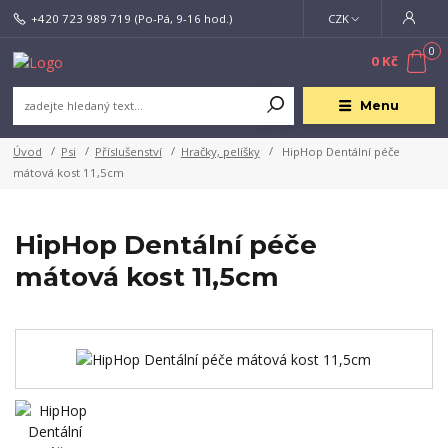
+420 723 989 719
(Po-Pá, 9-16 hod.)
CZK
0
0 Kč
Menu
Úvod
Psi
Příslušenství
Hračky, pelíšky
HipHop Dentální péče
mátová kost 11,5cm
HipHop Dentální péče
mátová kost 11,5cm