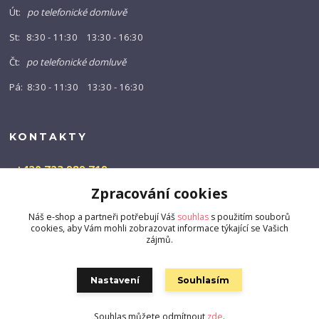
Út:
po telefonické domluvě
St: 8:30 - 11:30 13:30 - 16:30
Čt:
po telefonické domluvě
Pá: 8:30 - 11:30 13:30 - 16:30
KONTAKTY
+420 723 989 719
(Po-Pá, 9-16 hod.)
Zpracování cookies
info@barny-shop.cz
Náš e-shop a partneři potřebují Váš
souhlas
s použitím souborů
cookies, aby Vám mohli zobrazovat informace týkající se Vašich
zájmů.
Nastavení
Souhlasím
Souhlas můžete odmítnout
zde
.