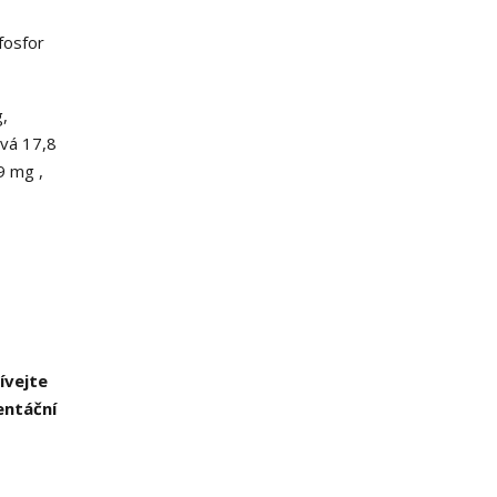
fosfor
,
ová 17,8
9 mg ,
ívejte
entáční