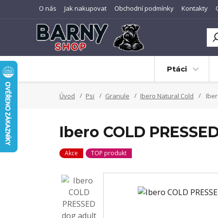
O nás
Jak nakupovat
Obchodní podmínky
Kontakty
Ptáci
Úvod
Psi
Granule
Ibero Natural Cold
Iber
Ibero COLD PRESSED
Akce
TOP produkt