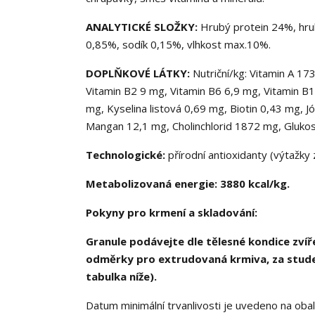
ANALYTICKÉ SLOŽKY:
Hrubý protein 24%, hrub
0,85%, sodík 0,15%, vlhkost max.10%.
DOPLŇKOVÉ LÁTKY:
Nutriční/kg: Vitamin A 17
Vitamin B2 9 mg, Vitamin B6 6,9 mg, Vitamin B
mg, Kyselina listová 0,69 mg, Biotin 0,43 mg, 
Mangan 12,1 mg, Cholinchlorid 1872 mg, Glukos
Technologické:
přírodní antioxidanty (výtažky 
Metabolizovaná energie: 3880 kcal/kg.
Pokyny pro krmení a skladování:
Granule podávejte dle tělesné kondice zvíř
odměrky pro extrudovaná krmiva, za studen
tabulka níže).
Datum minimální trvanlivosti je uvedeno na obal