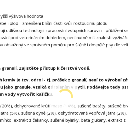
vyšší výživová hodnota
ebe i plod - zmenšení břišní části kvůli rostoucímu plodu
rují odlišnou technologii zpracování vstupních surovin - přiblížení s
vání pod veterinárním dohledem, není nutné mít znalosti výživáře
ou obsažený ve správném poměru pro štěně i dospělé psy dle veli
ranulí. Zajistěte přístup k čerstvé vodě.
krmiv je tzv. odrol - tj. prášek z granulí, není to výrobní z
u jako granule, vzniká odrolením v pytli. Podávejte tedy ps
m vody vytvořit kašičku.
20%), dehydrované krůtí maso (14%), sušené batáty, sušené b
játra (5%), sušená dýně (2%), dehydratovaná vepřová játra (2%),
mínko, extrakt z čekanky, sušené bylinky, beta glukany, extrakt z