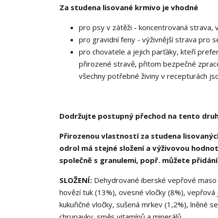
Za studena lisované krmivo je vhodné
pro psy v zátěži - koncentrovaná strava, 
pro gravidní feny - výživnější strava pro s
pro chovatele a jejich parťáky, kteří prefe
přirozené stravě, přitom bezpečné zpraco
všechny potřebné živiny v recepturách js
Dodržujte postupný přechod na tento druh g
Přirozenou vlastností za studena lisovaných 
odrol má stejné složení a výživovou hodnot
společně s granulemi, popř. můžete přidání
SLOŽENÍ:
Dehydrované iberské vepřové maso (
hovězí tuk (13%), ovesné vločky (8%), vepřová 
kukuřičné vločky, sušená mrkev (1,2%), lněné se
chrupavky, směs vitamínů a minerálů.