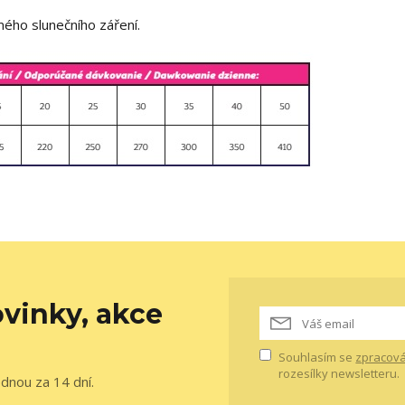
ého slunečního záření.
vinky, akce
Souhlasím se
zpracová
rozesílky newsletteru.
ednou za 14 dní.