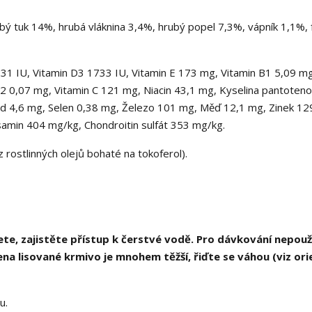
ý tuk 14%, hrubá vláknina 3,4%, hrubý popel 7,3%, vápník 1,1%, 
331 IU, Vitamin D3 1733 IU, Vitamin E 173 mg, Vitamin B1 5,09 mg
12 0,07 mg, Vitamin C 121 mg, Niacin 43,1 mg, Kyselina pantoten
Jód 4,6 mg, Selen 0,38 mg, Železo 101 mg, Měď 12,1 mg, Zinek 12
amin 404 mg/kg, Chondroitin sulfát 353 mg/kg.
z rostlinných olejů bohaté na tokoferol).
ete, zajistěte přístup k čerstvé vodě. Pro dávkování nepouž
a lisované krmivo je mnohem těžší, řiďte se váhou (viz ori
u.