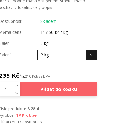
Ibero - hodně masa v sušeném stavu - maso
pochází z lokáln...
celý popis
Dostupnost
Skladem
Měrná cena
117,50 Kč / kg
Balení
2 kg
Balení
235 Kč
/
ks
210 Kč
bez DPH
Přidat do košíku
Číslo produktu:
8-28-4
Výrobce:
TV Probbe
Hlídat cenu / dostupnost