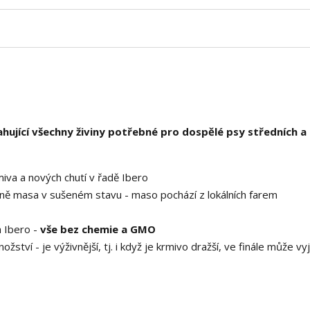
hující všechny živiny potřebné pro dospělé psy středních a
iva a nových chutí v řadě Ibero
dně masa v sušeném stavu - maso pochází z lokálních farem
a Ibero -
vše bez chemie a GMO
ství - je výživnější, tj. i když je krmivo dražší, ve finále může vyj