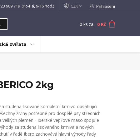
723 989 719
(Po-Pá, 9-16 hod.)
CZK
Přihlášení
0
ks
za
0 Kč
t
ká zvířata
BERICO 2kg
Za studena lisované kompletní krmivo obsahující
všechny živiny potřebné pro dospělé psy středních
a velkých plemen - Iberské vepřové maso spojuje
výhody za studena lisovaného krmiva a nových
chutí v řadě Ibero zachovává hlavní výhody řady