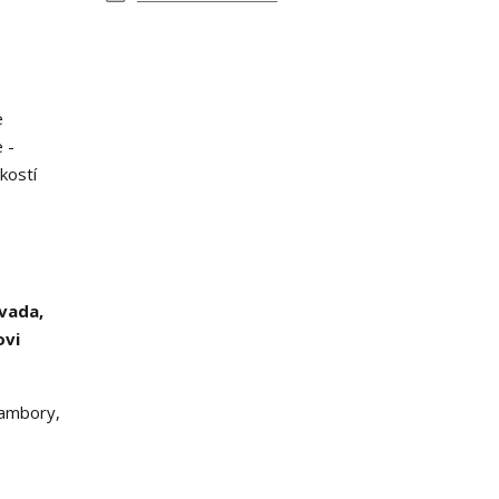
e
 -
kostí
ávada,
ovi
rambory,