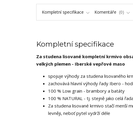
Kompletní specifikace
Komentáře
0
Kompletní specifikace
Za studena lisované kompletní krmivo
obsa
velkých plemen -
Iberské vepřové maso
spojuje výhody za studena lisovaného krm
zachovává hlavní výhody řady Ibero - ho
100 % Low grain - brambory a batáty
100 % NATURAL - tj. stejně jako celá řad
Za studena lisované krmivo stačí menší množ
levněji, neboť pytel vydrží déle