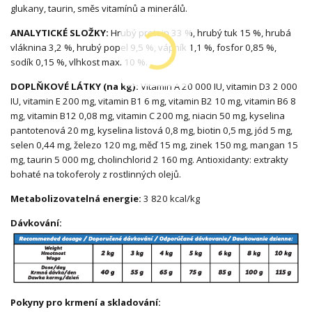
glukany, taurin, směs vitamínů a minerálů.
ANALYTICKÉ SLOŽKY:
Hrubý protein 33 %, hrubý tuk 15 %, hrubá
vláknina 3,2 %, hrubý popel 9,5 %, vápník 1,1 %, fosfor 0,85 %,
sodík 0,15 %, vlhkost max. 10 %.
DOPLŇKOVÉ LÁTKY (na kg):
Vitamin A 20 000 IU, vitamin D3 2 000
IU, vitamin E 200 mg, vitamin B1 6 mg, vitamin B2 10 mg, vitamin B6 8
mg, vitamin B12 0,08 mg, vitamin C 200 mg, niacin 50 mg, kyselina
pantotenová 20 mg, kyselina listová 0,8 mg, biotin 0,5 mg, jód 5 mg,
selen 0,44 mg, železo 120 mg, měď 15 mg, zinek 150 mg, mangan 15
mg, taurin 5 000 mg, cholinchlorid 2 160 mg. Antioxidanty: extrakty
bohaté na tokoferoly z rostlinných olejů.
Metabolizovatelná energie:
3 820 kcal/kg
Dávkování:
Pokyny pro krmení a skladování: