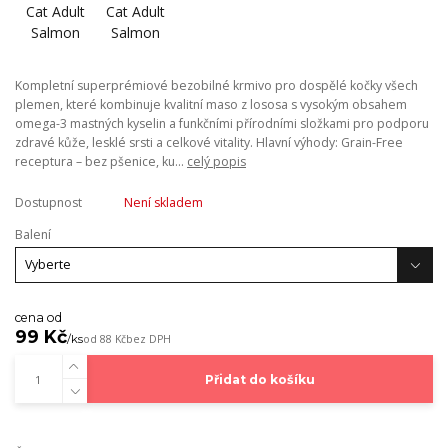
Kompletní superprémiové bezobilné krmivo pro dospělé kočky všech
plemen, které kombinuje kvalitní maso z lososa s vysokým obsahem
omega-3 mastných kyselin a funkčními přírodními složkami pro podporu
zdravé kůže, lesklé srsti a celkové vitality. Hlavní výhody: Grain-Free
receptura – bez pšenice, ku...
celý popis
Dostupnost
Není skladem
Balení
cena od
99 Kč
/
ks
od
88 Kč
bez DPH
Přidat do košíku