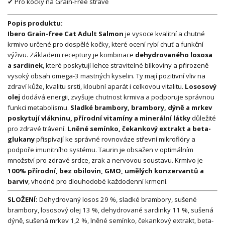
✔ Pro kočky na Grain-Free stravě
Popis produktu:
Ibero Grain-free Cat Adult Salmon
je vysoce kvalitní a chutné
krmivo určené pro dospělé kočky, které ocení rybí chuť a funkční
výživu. Základem receptury je kombinace
dehydrovaného lososa
a sardinek
, které poskytují lehce stravitelné bílkoviny a přirozeně
vysoký obsah omega-3 mastných kyselin. Ty mají pozitivní vliv na
zdraví kůže, kvalitu srsti, kloubní aparát i celkovou vitalitu.
Lososový
olej
dodává energii, zvyšuje chutnost krmiva a podporuje správnou
funkci metabolismu.
Sladké brambory, brambory, dýně a mrkev
poskytují vlákninu, přírodní vitamíny a minerální látky
důležité
pro zdravé trávení.
Lněné semínko, čekankový extrakt a beta-
glukany
přispívají ke správné rovnováze střevní mikroflóry a
podpoře imunitního systému. Taurin je obsažen v optimálním
množství pro zdravé srdce, zrak a nervovou soustavu. Krmivo je
100% přírodní, bez obilovin, GMO, umělých konzervantů a
barviv
, vhodné pro dlouhodobé každodenní krmení.
SLOŽENÍ:
Dehydrovaný losos 29 %, sladké brambory, sušené
brambory, lososový olej 13 %, dehydrované sardinky 11 %, sušená
dýně, sušená mrkev 1,2 %, lněné semínko, čekankový extrakt, beta-