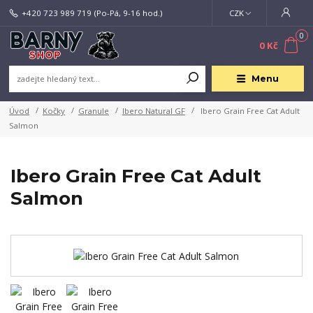
+420 723 989 719
(Po-Pá, 9-16 hod.)
CZK
0
0 Kč
Menu
Úvod
Kočky
Granule
Ibero Natural GF
Ibero Grain Free Cat Adult
Salmon
Ibero Grain Free Cat Adult
Salmon