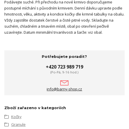
Podávejte suché. Při přechodu na nové krmivo doporučujeme
postupné míchání s původním krmivem. Denní dávku upravte podle
hmotnosti, věku, aktivity a kondice kočky dle krmné tabulky na obalu.
Vždy zajistěte dostatek čerstvé a čisté pitné vody. Skladujte na
suchém, chladném a tmavém místě, obal po otevření pečlivě
uzavírejte. Datum minimální trvanlivosti a šarže: viz obal.
Potřebujete poradit?
+420 723 989 719
(Po-Pá, 9-16 hod.)
info@barny-shop.cz
Zboží zařazeno v kategoriích
Kočky
Granule