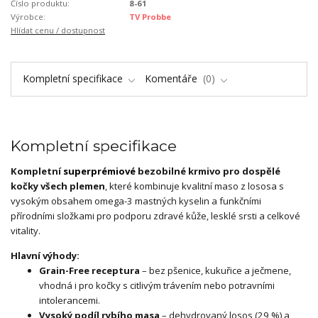
Číslo produktu:
8-61
Výrobce:
TV Probbe
Hlídat cenu / dostupnost
Kompletní specifikace
Komentáře
0
Kompletní specifikace
Kompletní
superprémiové
bezobilné krmivo pro dospělé
kočky všech plemen
, které kombinuje kvalitní maso z lososa s
vysokým obsahem omega-3 mastných kyselin a funkčními
přírodními složkami pro podporu zdravé kůže, lesklé srsti a celkové
vitality.
Hlavní výhody:
Grain-Free receptura
– bez pšenice, kukuřice a ječmene,
vhodná i pro kočky s citlivým trávením nebo potravními
intolerancemi.
Vysoký podíl rybího masa
– dehydrovaný losos (29 %) a