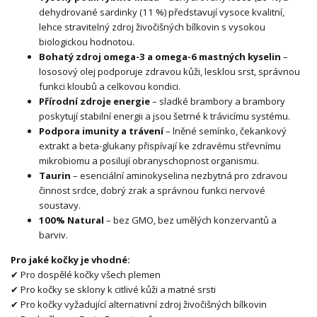
dehydrované sardinky (11 %) představují vysoce kvalitní,
lehce stravitelný zdroj živočišných bílkovin s vysokou
biologickou hodnotou.
Bohatý zdroj omega-3 a omega-6 mastných kyselin
–
lososový olej podporuje zdravou kůži, lesklou srst, správnou
funkci kloubů a celkovou kondici.
Přírodní zdroje energie
– sladké brambory a brambory
poskytují stabilní energii a jsou šetrné k trávicímu systému.
Podpora imunity a trávení
– lněné semínko, čekankový
extrakt a beta-glukany přispívají ke zdravému střevnímu
mikrobiomu a posilují obranyschopnost organismu.
Taurin
– esenciální aminokyselina nezbytná pro zdravou
činnost srdce, dobrý zrak a správnou funkci nervové
soustavy.
100% Natural
– bez GMO, bez umělých konzervantů a
barviv.
Pro jaké kočky je vhodné:
✔ Pro dospělé kočky všech plemen
✔ Pro kočky se sklony k citlivé kůži a matné srsti
✔ Pro kočky vyžadující alternativní zdroj živočišných bílkovin