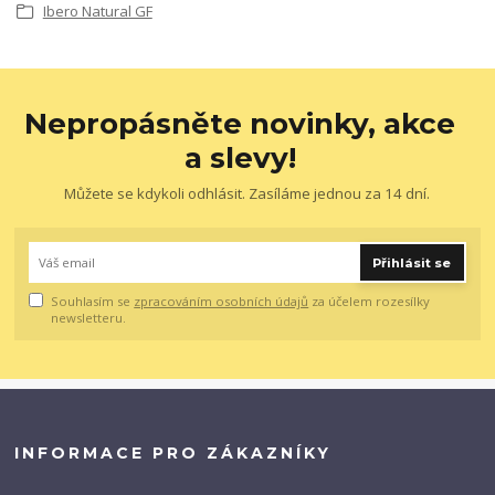
Ibero Natural GF
Nepropásněte novinky, akce
a slevy!
Můžete se kdykoli odhlásit. Zasíláme jednou za 14 dní.
Přihlásit se
Souhlasím se
zpracováním osobních údajů
za účelem rozesílky
newsletteru.
INFORMACE PRO ZÁKAZNÍKY