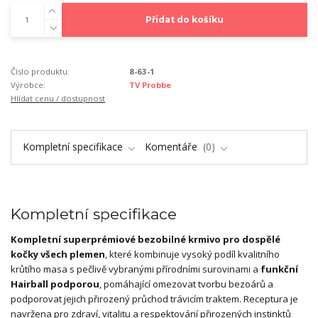
Přidat do košíku
Číslo produktu:
8-63-1
Výrobce:
TV Probbe
Hlídat cenu / dostupnost
Kompletní specifikace
Komentáře
0
Kompletní specifikace
Kompletní superprémiové bezobilné krmivo pro dospělé
kočky všech plemen
, které kombinuje vysoký podíl kvalitního
krůtího masa s pečlivě vybranými přírodními surovinami a
funkční
Hairball podporou
, pomáhající omezovat tvorbu bezoárů a
podporovat jejich přirozený průchod trávicím traktem. Receptura je
navržena pro zdraví, vitalitu a respektování přirozených instinktů