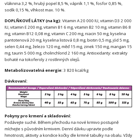
vláknina 3,2 %, hrubý popel 8,5 %, vápník 1,1 %, fosfor 0,85 %,
sodík 0,15 %, vlhkost max. 10 %.
DOPLŇKOVÉ LÁTKY (na kg):
Vitamin A 20 000 IU, vitamin D3 2 000
IU, vitamin E 200 mg, vitamin B1 6 mg, vitamin B2 10 mg, vitamin B6 8
mg, vitamin B12 0,08 mg, vitamin C 200 mg, niacin 50 mg, kyselina
pantotenová 20 mg, kyselina listová 0,8 mg, biotin 0,5 mg, jód 5 mg,
selen 0,44 mg, železo 120 mg, měď 15 mg, zinek 150 mg, mangan 15
mg, taurin 5 000 mg, cholinchlorid 2 160 mg. Antioxidanty: extrakty
bohaté na tokoferoly z rostlinných olejů.
Metabolizovatelná energie:
3 820 kcal/kg
Dávkovaní:
Pokyny pro krmení a skladování:
Podávejte suché. Během přechodu na nové krmivo postupně
míchejte s původním krmivem. Denní dávku upravte podle
hmotnosti, aktivity a kondice kočky dle krmné tabulky na obalu. Vždy