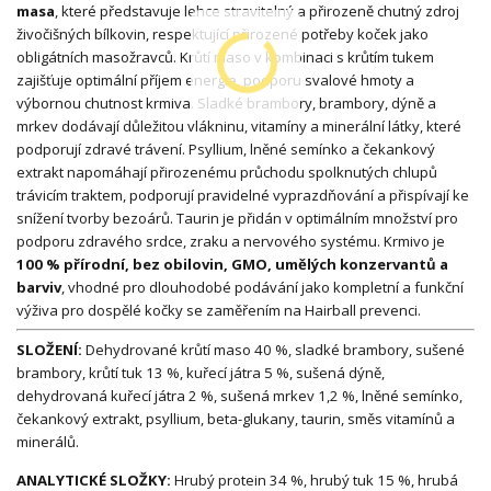
masa
, které představuje lehce stravitelný a přirozeně chutný zdroj
živočišných bílkovin, respektující přirozené potřeby koček jako
obligátních masožravců. Krůtí maso v kombinaci s krůtím tukem
zajišťuje optimální příjem energie, podporu svalové hmoty a
výbornou chutnost krmiva. Sladké brambory, brambory, dýně a
mrkev dodávají důležitou vlákninu, vitamíny a minerální látky, které
podporují zdravé trávení. Psyllium, lněné semínko a čekankový
extrakt napomáhají přirozenému průchodu spolknutých chlupů
trávicím traktem, podporují pravidelné vyprazdňování a přispívají ke
snížení tvorby bezoárů. Taurin je přidán v optimálním množství pro
podporu zdravého srdce, zraku a nervového systému. Krmivo je
100 % přírodní, bez obilovin, GMO, umělých konzervantů a
barviv
, vhodné pro dlouhodobé podávání jako kompletní a funkční
výživa pro dospělé kočky se zaměřením na Hairball prevenci.
SLOŽENÍ:
Dehydrované krůtí maso 40 %, sladké brambory, sušené
brambory, krůtí tuk 13 %, kuřecí játra 5 %, sušená dýně,
dehydrovaná kuřecí játra 2 %, sušená mrkev 1,2 %, lněné semínko,
čekankový extrakt, psyllium, beta-glukany, taurin, směs vitamínů a
minerálů.
ANALYTICKÉ SLOŽKY:
Hrubý protein 34 %, hrubý tuk 15 %, hrubá