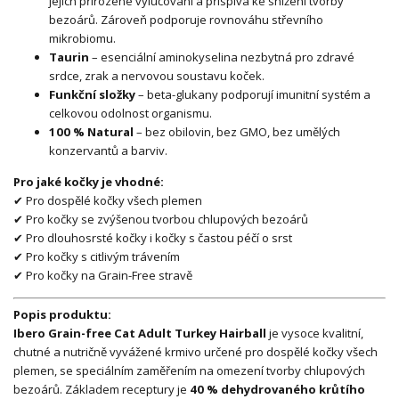
jejich přirozené vylučování a přispívá ke snížení tvorby
bezoárů. Zároveň podporuje rovnováhu střevního
mikrobiomu.
Taurin
– esenciální aminokyselina nezbytná pro zdravé
srdce, zrak a nervovou soustavu koček.
Funkční složky
– beta-glukany podporují imunitní systém a
celkovou odolnost organismu.
100 % Natural
– bez obilovin, bez GMO, bez umělých
konzervantů a barviv.
Pro jaké kočky je vhodné:
✔ Pro dospělé kočky všech plemen
✔ Pro kočky se zvýšenou tvorbou chlupových bezoárů
✔ Pro dlouhosrsté kočky i kočky s častou péčí o srst
✔ Pro kočky s citlivým trávením
✔ Pro kočky na Grain-Free stravě
Popis produktu:
Ibero Grain-free Cat Adult Turkey Hairball
je vysoce kvalitní,
chutné a nutričně vyvážené krmivo určené pro dospělé kočky všech
plemen, se speciálním zaměřením na omezení tvorby chlupových
bezoárů. Základem receptury je
40 % dehydrovaného krůtího