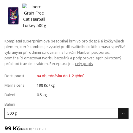
Kompletní superprémiové bezobilné krmivo pro dospělé kočky všech
plemen, které kombinuje vysoký podíl kvalitního krůtího masa s pečlivě
vybranými přírodními surovinami a funkční Hairball podporou,
pomáhající omezovat tvorbu bezoárů a podporovat jejich přirozený
průchod trávicím traktem. Receptura je...
celý popis
Dostupnost
na objednávku do 1-2 týdnů
Měrná cena
198 Kč / kg
Balení
0.5 kg
Balení
99 Kč
/
ks
88 Kč
bez DPH