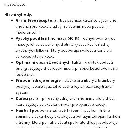
masožravce.
Hlavní výhody:
Grain-Free receptura
– bez pšenice, kukuřice a ječmene,
vhodná i pro kočky s citlivým trávením nebo potravními
intolerancemi.
Vysoký podíl krůtího masa (40 %)
– dehydrované krůtí
maso je lehce stravitelný, dietní a vysoce kvalitní zdroj
živočišných bílkovin, který podporuje svalovou kondici a
celkovou vitalitu kočky.
Optimální obsah živočišných tuků
– krůtí tuk dodává
energii, zvyšuje chutnost krmiva a přispívá ke zdravé kůži a
lesklé srsti.
Přírodní zdroje energie
– sladké brambory a brambory
poskytují dobře využitelné sacharidy a nezatěžují trávicí
systém.
Kuřecí játra
– přirozený zdroj vitamínů, minerálů a chuti,
který zvyšuje atraktivitu krmiva i pro vybíravé kočky.
Hairball podpora a zdravé trávení
– psyllium, lněné
semínko a čekankový extrakt jsou bohatým zdrojem funkční
vlákniny, která pomáhá vázat spolknuté chlupy, podporuje