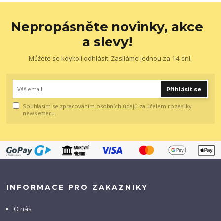
Nepropásněte novinky, akce
a slevy!
Můžete se kdykoli odhlásit. Zasíláme jednou za 14 dní.
Přihlásit se
Souhlasím se
zpracováním osobních údajů
za účelem rozesílky
newsletteru.
INFORMACE PRO ZÁKAZNÍKY
O nás