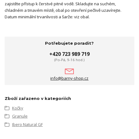
zajistěte přístup k čerstvé pitné vodě. Skladujte na suchém,
chladném a tmavém místě, obal po otevření pečlivě uzavírejte.
Datum minimální trvanlivosti a šarže: viz obal.
Potřebujete poradit?
+420 723 989 719
(Po-Pá, 9-16 hod.)
info@barny-shop.cz
Zboží zařazeno v kategoriích
Kočky
Granule
Ibero Natural GF