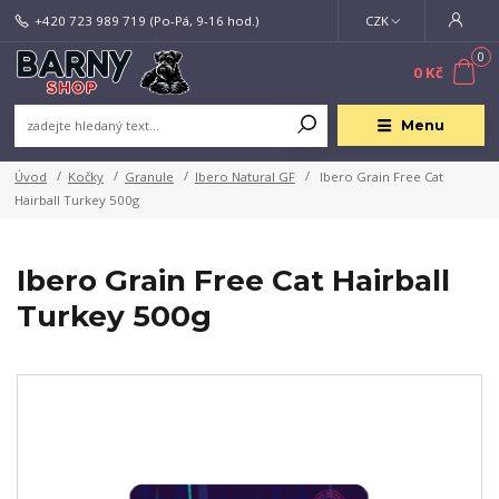
+420 723 989 719
(Po-Pá, 9-16 hod.)
CZK
0
0 Kč
Menu
Úvod
Kočky
Granule
Ibero Natural GF
Ibero Grain Free Cat
Hairball Turkey 500g
Ibero Grain Free Cat Hairball
Turkey 500g