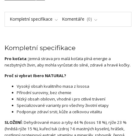
Kompletní specifikace
Komentáře
0
Kompletní specifikace
Pro koťata:
Jemná strava pro malá koťata plná energie a
nezbytných živin, aby mohla vyrůstat do silné, zdravé a hravé kočky.
Proč si vybrat Ibero NATURAL?
Vysoký obsah kvalitního masa z lososa
Přírodní suroviny, bez chemie
Nízký obsah obilovin, vhodné i pro citlivé trávení
Specializované varianty pro všechny životní etapy
Podporuje zdraví srsti, kůže a celkovou vitalitu
SLOŽENÍ:
Dehydrované maso a ryby 44 % (losos 18 %), rýže 23 %
(hnědá rýže 15 %), kuřecí tuk (zdroj ?-6 mastných kyselin), hrášek,
rostlinný proteinový extrakt, vitamíny a minerály, rohovník, řepná