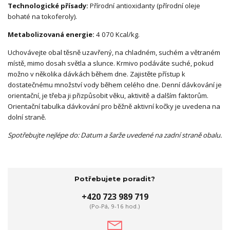
Technologické přísady:
Přírodní antioxidanty (přírodní oleje
bohaté na tokoferoly).
Metabolizovaná energie:
4 070 Kcal/kg.
Uchovávejte obal těsně uzavřený, na chladném, suchém a větraném
místě, mimo dosah světla a slunce. Krmivo podáváte suché, pokud
možno v několika dávkách během dne. Zajistěte přístup k
dostatečnému množství vody během celého dne. Denní dávkování je
orientační, je třeba ji přizpůsobit věku, aktivitě a dalším faktorům.
Orientační tabulka dávkování pro běžně aktivní kočky je uvedena na
dolní straně.
Spotřebujte nejlépe do: Datum a šarže uvedené na zadní straně obalu.
Potřebujete poradit?
+420 723 989 719
(Po-Pá, 9-16 hod.)