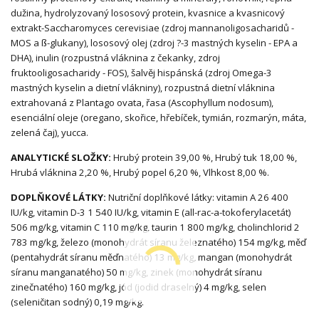
dužina, hydrolyzovaný lososový protein, kvasnice a kvasnicový
extrakt-Saccharomyces cerevisiae (zdroj mannanoligosacharidů -
MOS a ß-glukany), lososový olej (zdroj ?-3 mastných kyselin - EPA a
DHA), inulin (rozpustná vláknina z čekanky, zdroj
fruktooligosacharidy - FOS), šalvěj hispánská (zdroj Omega-3
mastných kyselin a dietní vlákniny), rozpustná dietní vláknina
extrahovaná z Plantago ovata, řasa (Ascophyllum nodosum),
esenciální oleje (oregano, skořice, hřebíček, tymián, rozmarýn, máta,
zelená čaj), yucca.
ANALYTICKÉ SLOŽKY:
Hrubý protein 39,00 %, Hrubý tuk 18,00 %,
Hrubá vláknina 2,20 %, Hrubý popel 6,20 %, Vlhkost 8,00 %.
DOPLŇKOVÉ LÁTKY:
Nutriční doplňkové látky: vitamin A 26 400
IU/kg, vitamin D-3 1 540 IU/kg, vitamin E (all-rac-a-tokoferylacetát)
506 mg/kg, vitamin C 110 mg/kg, taurin 1 800 mg/kg, cholinchlorid 2
783 mg/kg, železo (monohydrát síranu železnatého) 154 mg/kg, měď
(pentahydrát síranu měďnatého) 13 mg/kg, mangan (monohydrát
síranu manganatého) 50 mg/kg, zinek (monohydrát síranu
zinečnatého) 160 mg/kg, jód (jodid draselný) 4 mg/kg, selen
(seleničitan sodný) 0,19 mg/kg.