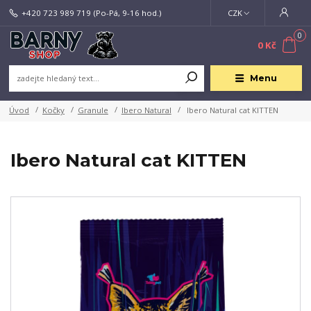
+420 723 989 719
(Po-Pá, 9-16 hod.)
CZK
0
0 Kč
Menu
Úvod
Kočky
Granule
Ibero Natural
Ibero Natural cat KITTEN
Ibero Natural cat KITTEN