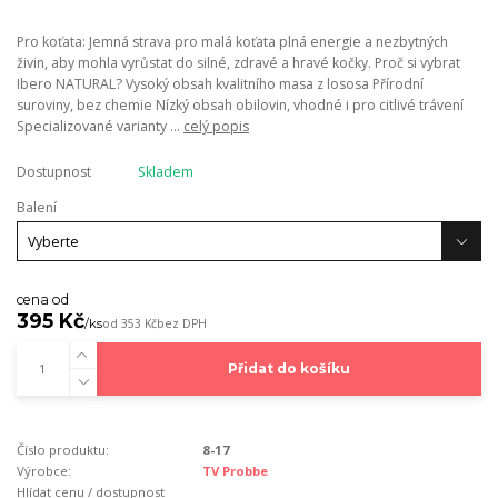
Pro koťata: Jemná strava pro malá koťata plná energie a nezbytných
živin, aby mohla vyrůstat do silné, zdravé a hravé kočky. Proč si vybrat
Ibero NATURAL? Vysoký obsah kvalitního masa z lososa Přírodní
suroviny, bez chemie Nízký obsah obilovin, vhodné i pro citlivé trávení
Specializované varianty ...
celý popis
Dostupnost
Skladem
Balení
cena od
395 Kč
/
ks
od
353 Kč
bez DPH
Přidat do košíku
Číslo produktu:
8-17
Výrobce:
TV Probbe
Hlídat cenu / dostupnost