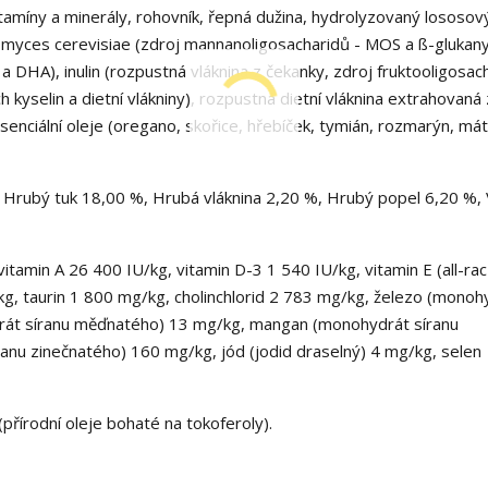
vitamíny a minerály, rohovník, řepná dužina, hydrolyzovaný lososov
omyces cerevisiae (zdroj mannanoligosacharidů - MOS a ß-glukany
a DHA), inulin (rozpustná vláknina z čekanky, zdroj fruktooligosach
kyselin a dietní vlákniny), rozpustná dietní vláknina extrahovaná 
enciální oleje (oregano, skořice, hřebíček, tymián, rozmarýn, mát
Hrubý tuk 18,00 %, Hrubá vláknina 2,20 %, Hrubý popel 6,20 %, 
vitamin A 26 400 IU/kg, vitamin D-3 1 540 IU/kg, vitamin E (all-rac
g, taurin 1 800 mg/kg, cholinchlorid 2 783 mg/kg, železo (monoh
rát síranu měďnatého) 13 mg/kg, mangan (monohydrát síranu
nu zinečnatého) 160 mg/kg, jód (jodid draselný) 4 mg/kg, selen
(přírodní oleje bohaté na tokoferoly).