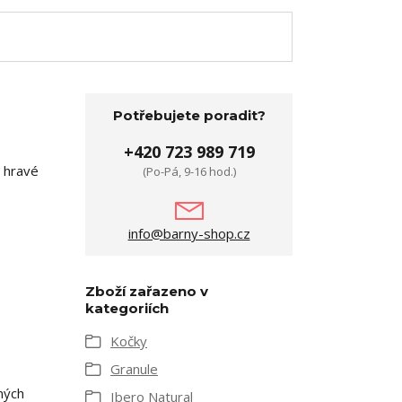
Potřebujete poradit?
+420 723 989 719
a hravé
(Po-Pá, 9-16 hod.)
info@barny-shop.cz
Zboží zařazeno v
kategoriích
Kočky
Granule
ných
Ibero Natural