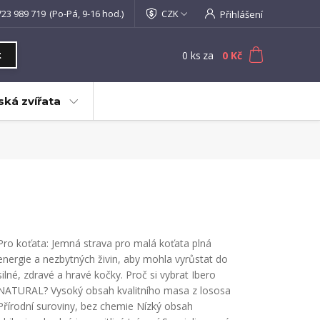
723 989 719
(Po-Pá, 9-16 hod.)
CZK
Přihlášení
0
ks
za
0 Kč
t
ká zvířata
Pro koťata: Jemná strava pro malá koťata plná
energie a nezbytných živin, aby mohla vyrůstat do
silné, zdravé a hravé kočky. Proč si vybrat Ibero
NATURAL? Vysoký obsah kvalitního masa z lososa
Přírodní suroviny, bez chemie Nízký obsah