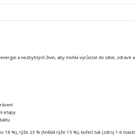
energie a nezbytných živin, aby mohla vyrůstat do silné, zdravé 
trávení
ní etapy
alitu
 18 %), rýže 23 % (hnědá rýže 15 %), kuřecí tuk (zdroj ?-6 mast