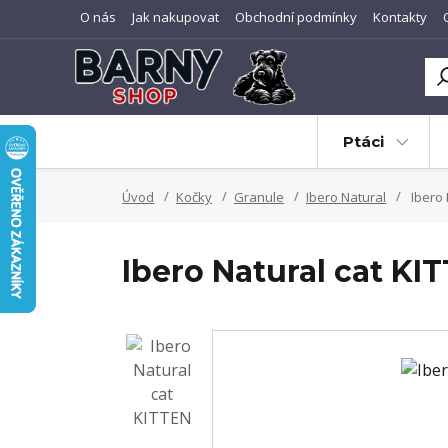
O nás
Jak nakupovat
Obchodní podmínky
Kontakty
Ptáci
Úvod
Kočky
Granule
Ibero Natural
Ibero 
Ibero Natural cat KI