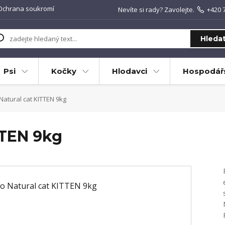
Ochrana soukromí
Nevíte si rady? Zavolejte.
+420 
Hleda
Psi
Kočky
Hlodavci
Hospodářs
Natural cat KITTEN 9kg
TTEN 9kg