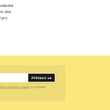
podáváte
ho dne.
í pro
Přihlásit se
ním osobních údajů
za účelem