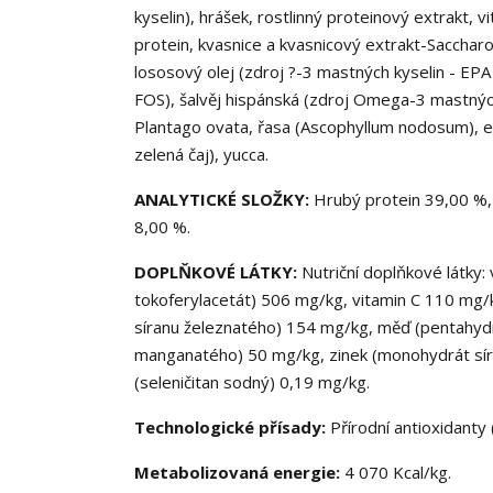
kyselin), hrášek, rostlinný proteinový extrakt, 
protein, kvasnice a kvasnicový extrakt-Sacchar
lososový olej (zdroj ?-3 mastných kyselin - EPA 
FOS), šalvěj hispánská (zdroj Omega-3 mastných 
Plantago ovata, řasa (Ascophyllum nodosum), es
zelená čaj), yucca.
ANALYTICKÉ SLOŽKY:
Hrubý protein 39,00 %, 
8,00 %.
DOPLŇKOVÉ LÁTKY:
Nutriční doplňkové látky: 
tokoferylacetát) 506 mg/kg, vitamin C 110 mg/k
síranu železnatého) 154 mg/kg, měď (pentahyd
manganatého) 50 mg/kg, zinek (monohydrát síra
(seleničitan sodný) 0,19 mg/kg.
Technologické přísady:
Přírodní antioxidanty 
Metabolizovaná energie:
4 070 Kcal/kg.