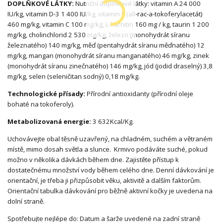
DOPLŇKOVÉ LÁTKY:
Nutriční doplňkové látky: vitamin A 24 000
IU/kg, vitamin D-3 1 400 IU/kg, vitamin E (all-rac-a-tokoferylacetát)
460 mg/kg, vitamin C 100 mg/kg, L-karnitin 160 mg / kg, taurin 1 200
mg/kg, cholinchlorid 2 530 mg/kg, železo (monohydrát síranu
železnatého) 140 mg/kg, měď (pentahydrát síranu měďnatého) 12
mg/kg, mangan (monohydrát síranu manganatého) 46 mg/kg, zinek
(monohydrát síranu zinečnatého) 146 mg/kg, jód (jodid draselný) 3,8
mg/kg, selen (seleničitan sodný) 0,18 mg/kg.
Technologické přísady:
Přírodní antioxidanty (přírodní oleje
bohaté na tokoferoly).
Metabolizovaná energie:
3 632Kcal/Kg.
Uchovávejte obal těsně uzavřený, na chladném, suchém a větraném
místě, mimo dosah světla a slunce. Krmivo podáváte suché, pokud
možno v několika dávkách během dne. Zajistěte přístup k
dostatečnému množství vody během celého dne. Denní dávkování je
orientační, je třeba ji přizpůsobit věku, aktivitě a dalším faktorům.
Orientační tabulka dávkování pro běžně aktivní kočky je uvedena na
dolní straně.
Spotřebujte nejlépe do: Datum a šarže uvedené na zadní straně