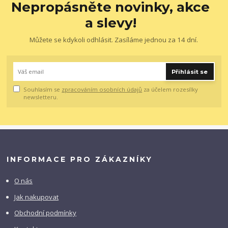
Nepropásněte novinky, akce
a slevy!
Můžete se kdykoli odhlásit. Zasíláme jednou za 14 dní.
Přihlásit se
Souhlasím se
zpracováním osobních údajů
za účelem rozesílky
newsletteru.
INFORMACE PRO ZÁKAZNÍKY
O nás
Jak nakupovat
Obchodní podmínky