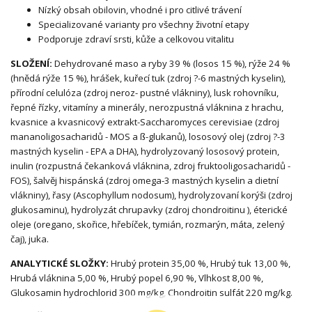
Nízký obsah obilovin, vhodné i pro citlivé trávení
Specializované varianty pro všechny životní etapy
Podporuje zdraví srsti, kůže a celkovou vitalitu
SLOŽENÍ:
Dehydrované maso a ryby 39 % (losos 15 %), rýže 24 %
(hnědá rýže 15 %), hrášek, kuřecí tuk (zdroj ?-6 mastných kyselin),
přírodní celulóza (zdroj neroz- pustné vlákniny), lusk rohovníku,
řepné řízky, vitamíny a minerály, nerozpustná vláknina z hrachu,
kvasnice a kvasnicový extrakt-Saccharomyces cerevisiae (zdroj
mananoligosacharidů - MOS a ß-glukanů), lososový olej (zdroj ?-3
mastných kyselin - EPA a DHA), hydrolyzovaný lososový protein,
inulin (rozpustná čekanková vláknina, zdroj fruktooligosacharidů -
FOS), šalvěj hispánská (zdroj omega-3 mastných kyselin a dietní
vlákniny), řasy (Ascophyllum nodosum), hydrolyzovaní korýši (zdroj
glukosaminu), hydrolyzát chrupavky (zdroj chondroitinu ), éterické
oleje (oregano, skořice, hřebíček, tymián, rozmarýn, máta, zelený
čaj), juka.
ANALYTICKÉ SLOŽKY:
Hrubý protein 35,00 %, Hrubý tuk 13,00 %,
Hrubá vláknina 5,00 %, Hrubý popel 6,90 %, Vlhkost 8,00 %,
Glukosamin hydrochlorid 300 mg/kg, Chondroitin sulfát 220 mg/kg.