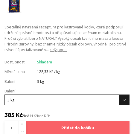
Speciálně navržená receptura pro kastrované kočky, které podporují
udržení správné hmotnosti a přizpůsobují se změnám metabolismu.
Proč si vybrat Ibero NATURAL? Vysoký obsah kvalitního masa z lososa
Přírodní suroviny, bez chemie Nízký obsah obilovin, vhodné i pro citlivé
trávení Specializované v...
celý popis
Dostupnost
Skladem
Měrná cena
128,33 Kč / kg
Balení
3 kg
Balení
385 Kč
/
ks
344 Kč
bez DPH
Přidat do košíku