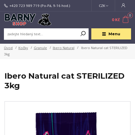
+420 723 989 719
(Po-Pá, 9-16 hod.)
CZK
0
0 Kč
Menu
Úvod
Kočky
Granule
Ibero Natural
Ibero Natural cat STERILIZED
3kg
Ibero Natural cat STERILIZED
3kg