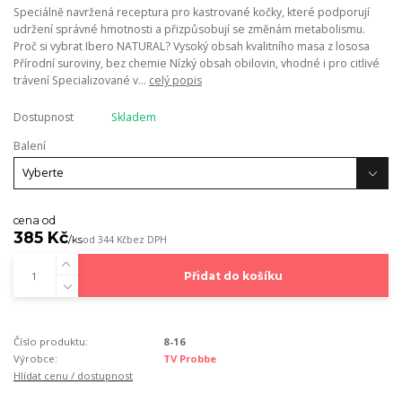
Speciálně navržená receptura pro kastrované kočky, které podporují
udržení správné hmotnosti a přizpůsobují se změnám metabolismu.
Proč si vybrat Ibero NATURAL? Vysoký obsah kvalitního masa z lososa
Přírodní suroviny, bez chemie Nízký obsah obilovin, vhodné i pro citlivé
trávení Specializované v...
celý popis
Dostupnost
Skladem
Balení
cena od
385 Kč
/
ks
od
344 Kč
bez DPH
Přidat do košíku
Číslo produktu:
8-16
Výrobce:
TV Probbe
Hlídat cenu / dostupnost