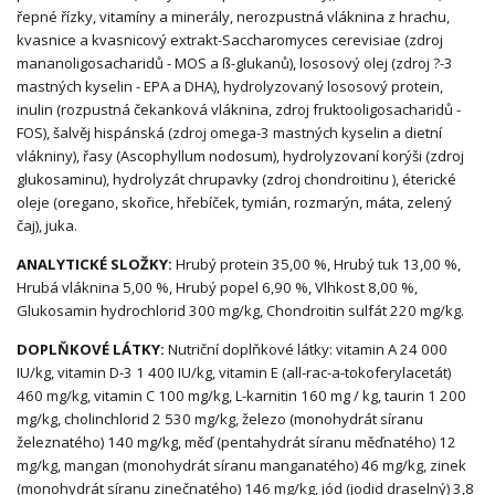
řepné řízky, vitamíny a minerály, nerozpustná vláknina z hrachu,
kvasnice a kvasnicový extrakt-Saccharomyces cerevisiae (zdroj
mananoligosacharidů - MOS a ß-glukanů), lososový olej (zdroj ?-3
mastných kyselin - EPA a DHA), hydrolyzovaný lososový protein,
inulin (rozpustná čekanková vláknina, zdroj fruktooligosacharidů -
FOS), šalvěj hispánská (zdroj omega-3 mastných kyselin a dietní
vlákniny), řasy (Ascophyllum nodosum), hydrolyzovaní korýši (zdroj
glukosaminu), hydrolyzát chrupavky (zdroj chondroitinu ), éterické
oleje (oregano, skořice, hřebíček, tymián, rozmarýn, máta, zelený
čaj), juka.
ANALYTICKÉ SLOŽKY:
Hrubý protein 35,00 %, Hrubý tuk 13,00 %,
Hrubá vláknina 5,00 %, Hrubý popel 6,90 %, Vlhkost 8,00 %,
Glukosamin hydrochlorid 300 mg/kg, Chondroitin sulfát 220 mg/kg.
DOPLŇKOVÉ LÁTKY:
Nutriční doplňkové látky: vitamin A 24 000
IU/kg, vitamin D-3 1 400 IU/kg, vitamin E (all-rac-a-tokoferylacetát)
460 mg/kg, vitamin C 100 mg/kg, L-karnitin 160 mg / kg, taurin 1 200
mg/kg, cholinchlorid 2 530 mg/kg, železo (monohydrát síranu
železnatého) 140 mg/kg, měď (pentahydrát síranu měďnatého) 12
mg/kg, mangan (monohydrát síranu manganatého) 46 mg/kg, zinek
(monohydrát síranu zinečnatého) 146 mg/kg, jód (jodid draselný) 3,8