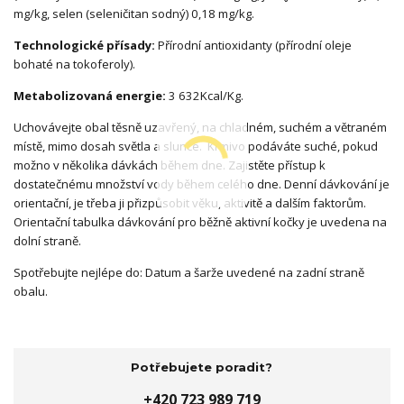
mg/kg, selen (seleničitan sodný) 0,18 mg/kg.
Technologické přísady:
Přírodní antioxidanty (přírodní oleje
bohaté na tokoferoly).
Metabolizovaná energie:
3 632Kcal/Kg.
Uchovávejte obal těsně uzavřený, na chladném, suchém a větraném
místě, mimo dosah světla a slunce. Krmivo podáváte suché, pokud
možno v několika dávkách během dne. Zajistěte přístup k
dostatečnému množství vody během celého dne. Denní dávkování je
orientační, je třeba ji přizpůsobit věku, aktivitě a dalším faktorům.
Orientační tabulka dávkování pro běžně aktivní kočky je uvedena na
dolní straně.
Spotřebujte nejlépe do: Datum a šarže uvedené na zadní straně
obalu.
Potřebujete poradit?
+420 723 989 719