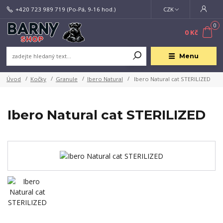
+420 723 989 719
(Po-Pá, 9-16 hod.)
CZK
0
0 Kč
Menu
Úvod
Kočky
Granule
Ibero Natural
Ibero Natural cat STERILIZED
Ibero Natural cat STERILIZED