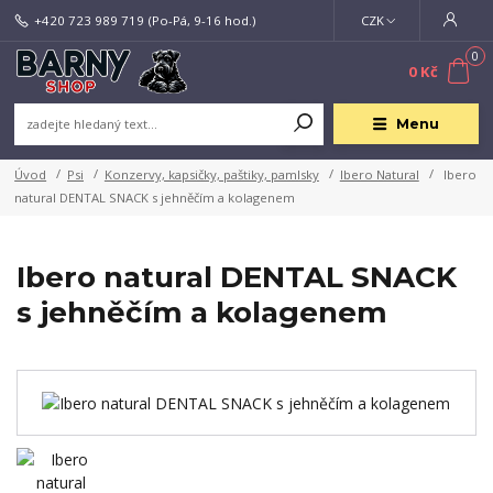
+420 723 989 719
(Po-Pá, 9-16 hod.)
CZK
0
0 Kč
Menu
Úvod
Psi
Konzervy, kapsičky, paštiky, pamlsky
Ibero Natural
Ibero
natural DENTAL SNACK s jehněčím a kolagenem
Ibero natural DENTAL SNACK
s jehněčím a kolagenem