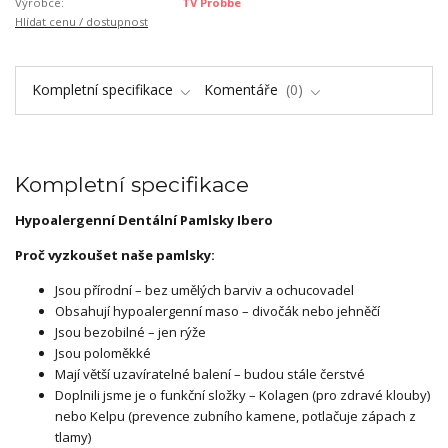
Výrobce:
TV Probbe
Hlídat cenu / dostupnost
Kompletní specifikace
Komentáře
0
Kompletní specifikace
Hypoalergenní Dentální Pamlsky Ibero
Proč vyzkoušet naše pamlsky:
Jsou přírodní – bez umělých barviv a ochucovadel
Obsahují hypoalergenní maso – divočák nebo jehněčí
Jsou bezobilné – jen rýže
Jsou poloměkké
Mají větší uzavíratelné balení – budou stále čerstvé
Doplnili jsme je o funkční složky – Kolagen (pro zdravé klouby)
nebo Kelpu (prevence zubního kamene, potlačuje zápach z
tlamy)