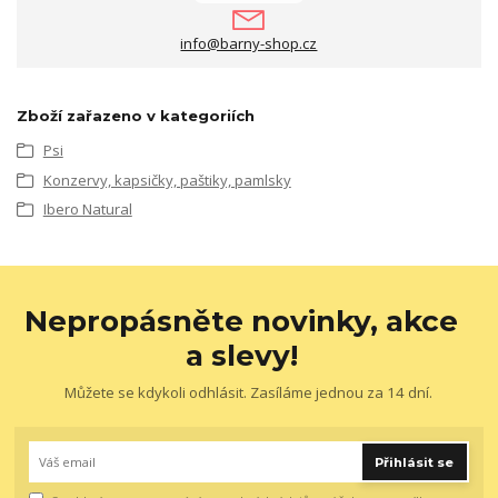
info@barny-shop.cz
Zboží zařazeno v kategoriích
Psi
Konzervy, kapsičky, paštiky, pamlsky
Ibero Natural
Nepropásněte novinky, akce
a slevy!
Můžete se kdykoli odhlásit. Zasíláme jednou za 14 dní.
Přihlásit se