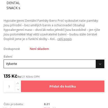
Hypoalergenní Dentální Pamlsky Ibero Proč vyzkoušet naše pamlsky:
Jsou přírodní – bez umělých barviv a ochucovadel Obsahují
hypoalergenní maso – divočák nebo jehněčí Jsou bezobilné – jen rýže
Jsou poloměkké Mají větší uzavíratelné balení – budou stále čerstvé
Doplnili jsme je o funkční složky – Kol...
celý popis
Dostupnost
Není skladem
Balení
135 Kč
/
ks
121 Kč
bez DPH
Přidat do košíku
Číslo produktu:
8-31