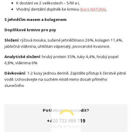
K dostání ve 2 velikostech – S/M a L
Vhodný dentální doplněk ke krmivu
Ibero NATURAL
S jehněčím masem a kolagenem
Doplňkové krmivo pro psy
Složení
: rýžová mouka, sušené jehněčímaso 26%, kolagen 11,4%,
jablečná vláknina, uhličitan vápenatý, pivovarské kvasnice.
Analytické složení
: hrubý protein 35%, tuky 4,4%, hrubý popel
6,8%, vláknina 6%
Dávkování:
1-2 kusy jednou denně. Zajistěte přístup k čerstvé pitné
vodě. Uchovávejte na suchém místě mimo dosah přímého
slunečního
Potřebujete poradit?
+420 723 989 719
(Po-Pá, 9-16 hod.)