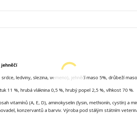
jehněčí
, srdce, ledviny, slezina, vemeno), jehněčí maso 5%, drůbeží mas
uk 11 %, hrubá vláknina 0,5 %, hrubý popel 2,5 %, vlhkost 70 %.
ah vitamínů (A, E, D), aminokyselin (lysin, methionín, cystín) a mi
vadel, konzervantů a barviv. Výroba pod stálým státním veterin