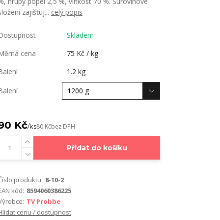
%, hrubý popel 2,5 %, vlhkost 70 %. Surovinové
složení zajišťuj...
celý popis
Dostupnost
Skladem
Měrná cena
75 Kč / kg
Balení
1.2 kg
Balení
90 Kč
/
ks
80 Kč
bez DPH
Přidat do košíku
Číslo produktu:
8-10-2
EAN kód:
8594060386225
Výrobce:
TV Probbe
Hlídat cenu / dostupnost