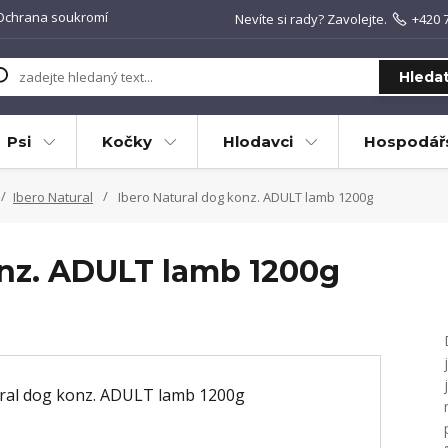
Ochrana soukromí
Nevíte si rady? Zavolejte.
+420 
Hleda
Psi
Kočky
Hlodavci
Hospodářs
Ibero Natural
Ibero Natural dog konz. ADULT lamb 1200g
onz. ADULT lamb 1200g