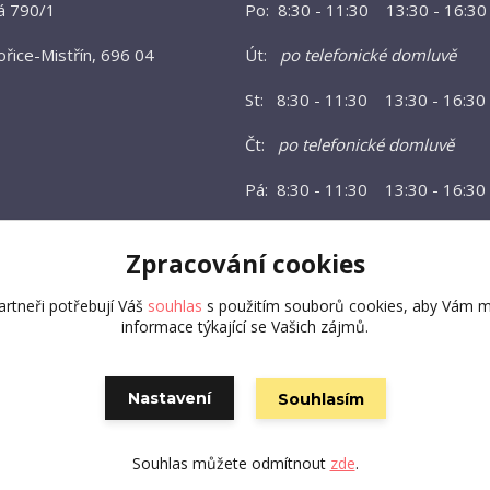
á 790/1
Po: 8:30 - 11:30 13:30 - 16:30
řice-Mistřín, 696 04
Út:
po telefonické domluvě
St: 8:30 - 11:30 13:30 - 16:30
Čt:
po telefonické domluvě
Pá: 8:30 - 11:30 13:30 - 16:30
Zpracování cookies
rtneři potřebují Váš
souhlas
s použitím souborů cookies, aby Vám m
informace týkající se Vašich zájmů.
Nastavení
Souhlasím
Vytvořeno na
Eshop-rychle.cz
Souhlas můžete odmítnout
zde
.