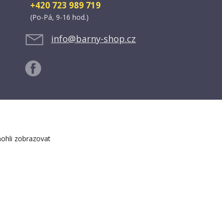
+420 723 989 719
(Po-Pá, 9-16 hod.)
info@barny-shop.cz
ohli zobrazovat