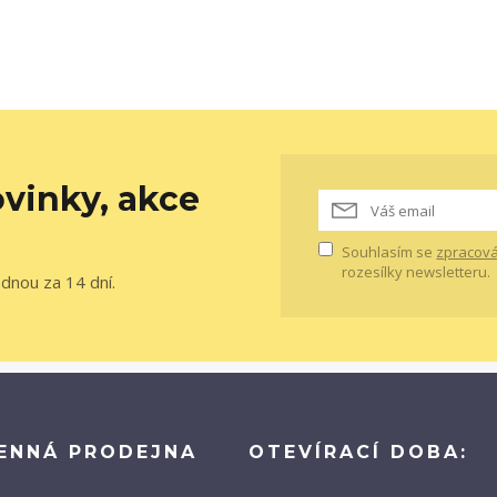
vinky, akce
Souhlasím se
zpracová
rozesílky newsletteru.
ednou za 14 dní.
ENNÁ PRODEJNA
OTEVÍRACÍ DOBA: