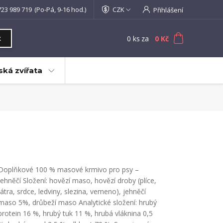
723 989 719
(Po-Pá, 9-16 hod.)
CZK
Přihlášení
0
ks
za
0 Kč
t
ká zvířata
Doplňkové 100 % masové krmivo pro psy –
jehněčí Složení: hovězí maso, hovězí droby (plíce,
játra, srdce, ledviny, slezina, vemeno), jehněčí
maso 5%, drůbeží maso Analytické složení: hrubý
protein 16 %, hrubý tuk 11 %, hrubá vláknina 0,5