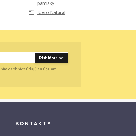
pamlsky
Ibero Natural
Přihlásit se
ním osobních údajů
za účelem
KONTAKTY