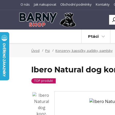
O nás
Jak nakupovat
Obchodní podmínky
Kontakty
Ptáci
Úvod
Psi
Konzervy, kapsičky, paštiky, pamlsky
Ibero Natural dog k
TOP produkt