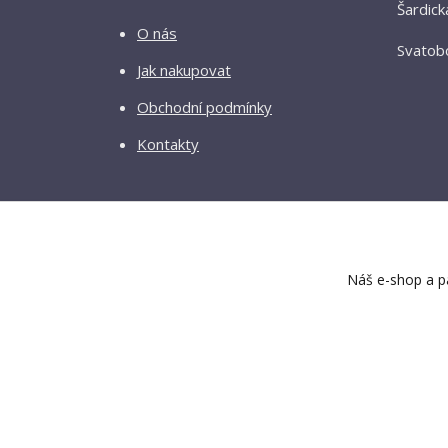
Šardick
O nás
Svatobo
Jak nakupovat
Obchodní podmínky
Kontakty
Náš e-shop a pa