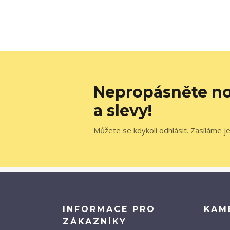
Nepropásněte no
a slevy!
Můžete se kdykoli odhlásit. Zasíláme j
INFORMACE PRO
KAM
ZÁKAZNÍKY