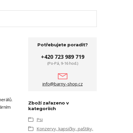
Potřebujete poradit?
+420 723 989 719
(Po-Pá, 9-16 hod.)
o
info@barny-shop.cz
nerálů.
Zboží zařazeno v
árním
kategoriích
Psi
Konzervy, kapsičky, paštiky,