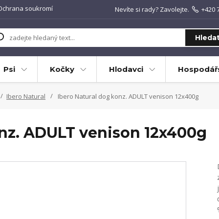
Ochrana soukromí
Nevíte si rady? Zavolejte.
+420 
Hleda
Psi
Kočky
Hlodavci
Hospodářs
Ibero Natural
Ibero Natural dog konz. ADULT venison 12x400g
onz. ADULT venison 12x400g