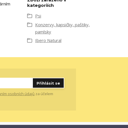
árním
kategoriích
Psi
Konzervy, kapsičky, paštiky,
pamlsky
Ibero Natural
Přihlásit se
ním osobních údajů
za účelem