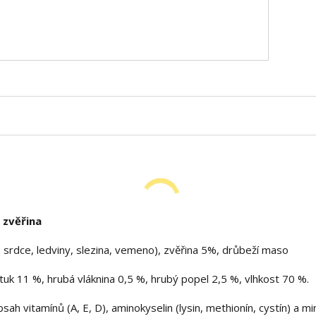
 zvěřina
, srdce, ledviny, slezina, vemeno), zvěřina 5%, drůbeží maso
uk 11 %, hrubá vláknina 0,5 %, hrubý popel 2,5 %, vlhkost 70 %.
ah vitamínů (A, E, D), aminokyselin (lysin, methionín, cystín) a mi