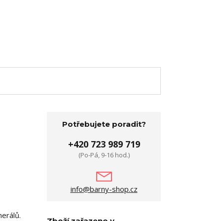
Potřebujete poradit?
+420 723 989 719
(Po-Pá, 9-16 hod.)
info@barny-shop.cz
nerálů.
Zboží zařazeno v