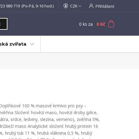
723 989 719
(Po-Pá, 9-16 hod.)
CZK
Přihlášení
0
ks
za
0 Kč
t
ká zvířata
Doplňkové 100 % masové krmivo pro psy –
zvěřina Složení: hovězí maso, hovězí droby (plíce,
játra, srdce, ledviny, slezina, vemeno), zvěřina 5%,
drůbeží maso Analytické složení: hrubý protein 16
%, hrubý tuk 11 %, hrubá vláknina 0,5 %, hrubý