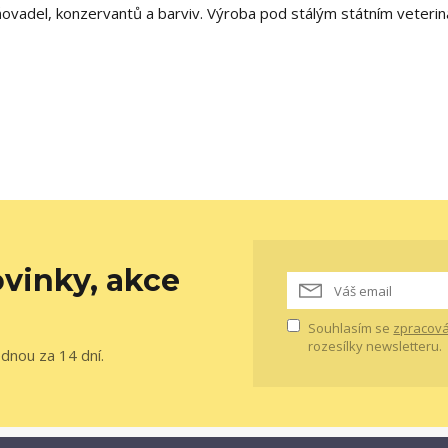
vadel, konzervantů a barviv. Výroba pod stálým státním veterin
vinky, akce
Souhlasím se
zpracová
rozesílky newsletteru.
ednou za 14 dní.