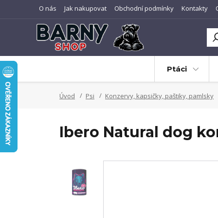
O nás
Jak nakupovat
Obchodní podmínky
Kontakty
Ptáci
Úvod
Psi
Konzervy, kapsičky, paštiky, pamlsky
Ibero Natural dog k