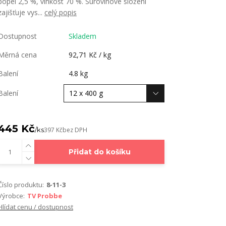
popel 2,5 %, vlhkost 70 %. Surovinové složení
zajišťuje vys...
celý popis
Dostupnost
Skladem
Měrná cena
92,71 Kč / kg
Balení
4.8 kg
Balení
445 Kč
/
ks
397 Kč
bez DPH
Přidat do košíku
Číslo produktu:
8-11-3
Výrobce:
TV Probbe
Hlídat cenu / dostupnost