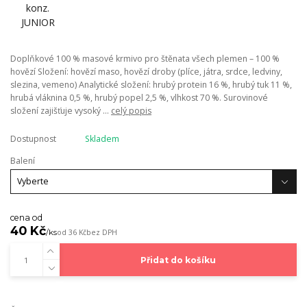
Doplňkové 100 % masové krmivo pro štěnata všech plemen – 100 %
hovězí Složení: hovězí maso, hovězí droby (plíce, játra, srdce, ledviny,
slezina, vemeno) Analytické složení: hrubý protein 16 %, hrubý tuk 11 %,
hrubá vláknina 0,5 %, hrubý popel 2,5 %, vlhkost 70 %. Surovinové
složení zajišťuje vysoký ...
celý popis
Dostupnost
Skladem
Balení
cena od
40 Kč
/
ks
od
36 Kč
bez DPH
Přidat do košíku