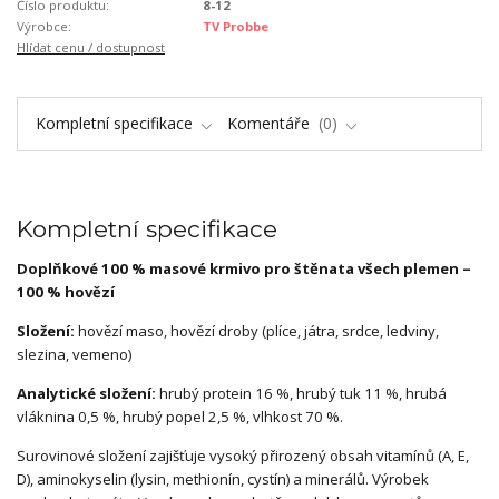
Číslo produktu:
8-12
Výrobce:
TV Probbe
Hlídat cenu / dostupnost
Kompletní specifikace
Komentáře
0
Kompletní specifikace
Doplňkové 100 % masové krmivo pro štěnata všech plemen –
100 % hovězí
Složení:
hovězí maso, hovězí droby (plíce, játra, srdce, ledviny,
slezina, vemeno)
Analytické složení:
hrubý protein 16 %, hrubý tuk 11 %, hrubá
vláknina 0,5 %, hrubý popel 2,5 %, vlhkost 70 %.
Surovinové složení zajišťuje vysoký přirozený obsah vitamínů (A, E,
D), aminokyselin (lysin, methionín, cystín) a minerálů. Výrobek