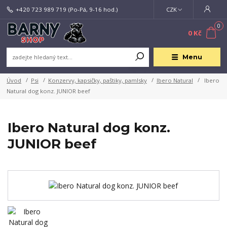
+420 723 989 719
(Po-Pá, 9-16 hod.)
CZK
0
0 Kč
Menu
Úvod
Psi
Konzervy, kapsičky, paštiky, pamlsky
Ibero Natural
Ibero
Natural dog konz. JUNIOR beef
Ibero Natural dog konz.
JUNIOR beef