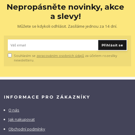
Nepropásněte novinky, akce
a slevy!
Můžete se kdykoli odhlásit. Zasíláme jednou za 14 dní.
Přihlásit se
Souhlasím se
zpracováním osobních údajů
za účelem rozesílky
newsletteru.
INFORMACE PRO ZÁKAZNÍKY
O nás
Jak nakupovat
Obchodní podmínky