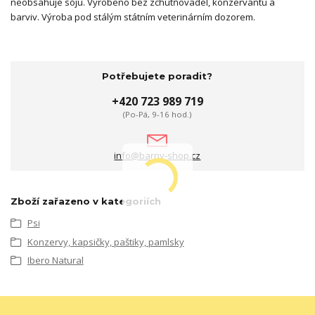
neobsahuje sóju. Vyrobeno bez zchutňovadel, konzervantů a
barviv. Výroba pod stálým státním veterinárním dozorem.
Potřebujete poradit?
+420 723 989 719
(Po-Pá, 9-16 hod.)
info@barny-shop.cz
Zboží zařazeno v kategoriích
Psi
Konzervy, kapsičky, paštiky, pamlsky
Ibero Natural