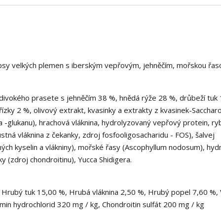
sy velkých plemen s iberským vepřovým, jehněčím, mořskou řas
vokého prasete s jehněčím 38 %, hnědá rýže 28 %, drůbeží tuk 
zky 2 %, olivový extrakt, kvasinky a extrakty z kvasinek-Saccha
-glukanu), hrachová vláknina, hydrolyzovaný vepřový protein, ryb
stná vláknina z čekanky, zdroj fosfooligosacharidu - FOS), šalvej
ých kyselin a vlákniny), mořské řasy (Ascophyllum nodosum), hyd
y (zdroj chondroitinu), Yucca Shidigera.
Hrubý tuk 15,00 %, Hrubá vláknina 2,50 %, Hrubý popel 7,60 %, 
min hydrochlorid 320 mg / kg, Chondroitin sulfát 200 mg / kg