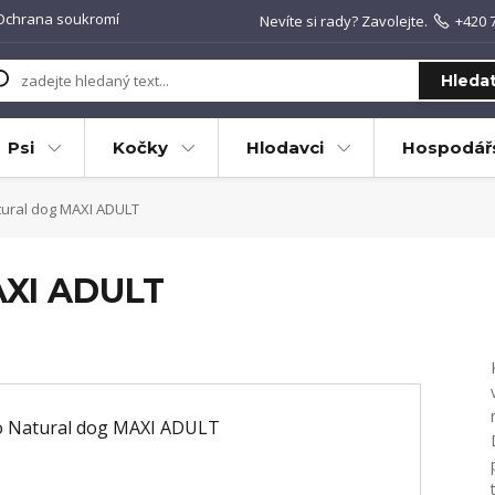
Ochrana soukromí
Nevíte si rady? Zavolejte.
+420 
Hleda
Psi
Kočky
Hlodavci
Hospodářs
tural dog MAXI ADULT
AXI ADULT