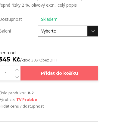
řepné řízky 2 %, olivový extr...
celý popis
Dostupnost
Skladem
Balení
cena od
345 Kč
/
ks
od
308 Kč
bez DPH
Přidat do košíku
Číslo produktu:
8-2
Výrobce:
TV Probbe
Hlídat cenu / dostupnost