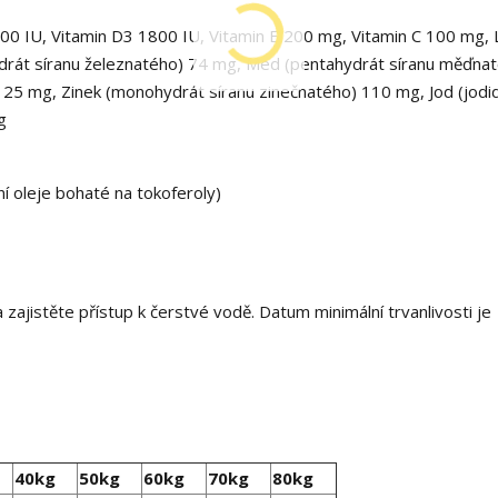
5000 IU, Vitamin D3 1800 IU, Vitamin E 200 mg, Vitamin C 100 mg, 
ydrát síranu železnatého) 74 mg, Med (pentahydrát síranu měďna
5 mg, Zinek (monohydrát síranu zinečnatého) 110 mg, Jod (jodi
g
ní oleje bohaté na tokoferoly)
 zajistěte přístup k čerstvé vodě. Datum minimální trvanlivosti je
40kg
50kg
60kg
70kg
80kg