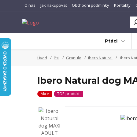
O nás
Jak nakupovat
Obchodní podmínky
Kontakty
Ptáci
Úvod
Psi
Granule
Ibero Natural
Ibero Na
Ibero Natural dog M
Akce
TOP produkt