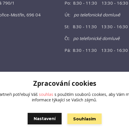
á 790/1
Po: 8:30 - 11:30 13:30 - 16:30
řice-Mistřín, 696 04
Út:
po telefonické domluvě
St: 8:30 - 11:30 13:30 - 16:30
Čt:
po telefonické domluvě
Pá: 8:30 - 11:30 13:30 - 16:30
Zpracování cookies
rtneři potřebují Váš
souhlas
s použitím souborů cookies, aby Vám m
informace týkající se Vašich zájmů.
Vytvořeno na
Eshop-rychle.cz
Nastavení
Souhlasím