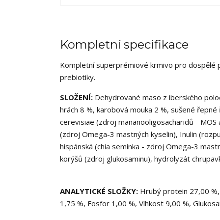
Kompletní specifikace
Kompletní superprémiové krmivo pro dospělé p
prebiotiky.
SLOŽENÍ:
Dehydrované maso z iberského polodi
hrách 8 %, karobová mouka 2 %, sušené řepné ří
cerevisiae (zdroj mananooligosacharidů - MOS a 
(zdroj Omega-3 mastných kyselin), Inulin (rozpu
hispánská (chia semínka - zdroj Omega-3 mastn
korýšů (zdroj glukosaminu), hydrolyzát chrupavk
ANALYTICKÉ SLOŽKY:
Hrubý protein 27,00 %, 
1,75 %, Fosfor 1,00 %, Vlhkost 9,00 %, Glukosa