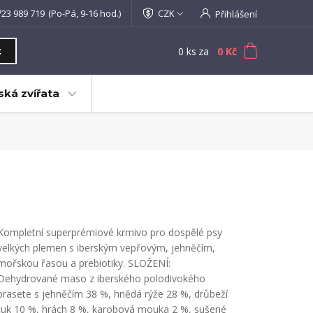
723 989 719
(Po-Pá, 9-16 hod.)
CZK
Přihlášení
0
ks
za
0 Kč
t
ká zvířata
Kompletní superprémiové krmivo pro dospělé psy
velkých plemen s iberským vepřovým, jehněčím,
mořskou řasou a prebiotiky. SLOŽENÍ:
Dehydrované maso z iberského polodivokého
prasete s jehněčím 38 %, hnědá rýže 28 %, drůbeží
tuk 10 %, hrách 8 %, karobová mouka 2 %, sušené