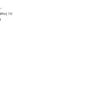
L-
tého) 10
d