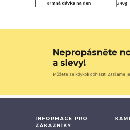
Krmná dávka na den
340g
Nepropásněte no
a slevy!
Můžete se kdykoli odhlásit. Zasíláme j
INFORMACE PRO
KAM
ZÁKAZNÍKY