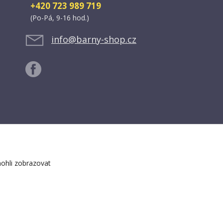
+420 723 989 719
(Po-Pá, 9-16 hod.)
info@barny-shop.cz
ohli zobrazovat