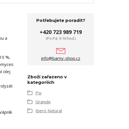
Potřebujete poradit?
+420 723 989 719
ou a
(Po-Pá, 9-16 hod.)
10 %,
info@barny-shop.cz
romyces
í olej
Zboží zařazeno v
kategoriích
rolyzát
Psi
Granule
Ibero Natural
Vápník