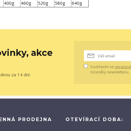
400g
460g
520g
580g
640g
vinky, akce
Souhlasím se
zpracová
rozesílky newsletteru.
ednou za 14 dní.
ENNÁ PRODEJNA
OTEVÍRACÍ DOBA: