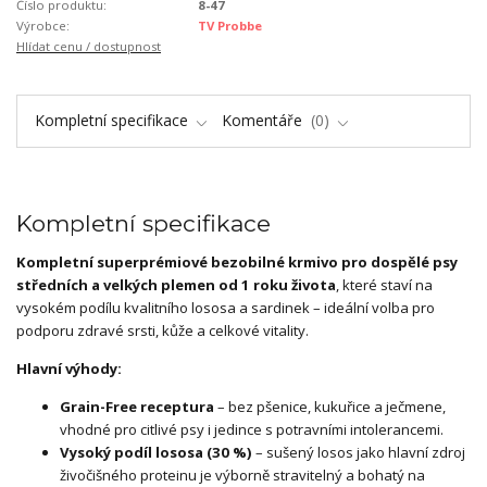
Číslo produktu:
8-47
Výrobce:
TV Probbe
Hlídat cenu / dostupnost
Kompletní specifikace
Komentáře
0
Kompletní specifikace
Kompletní superprémiové bezobilné krmivo pro dospělé psy
středních a velkých plemen od 1 roku života
, které staví na
vysokém podílu kvalitního lososa a sardinek – ideální volba pro
podporu zdravé srsti, kůže a celkové vitality.
Hlavní výhody:
Grain-Free receptura
– bez pšenice, kukuřice a ječmene,
vhodné pro citlivé psy i jedince s potravními intolerancemi.
Vysoký podíl lososa (30 %)
– sušený losos jako hlavní zdroj
živočišného proteinu je výborně stravitelný a bohatý na