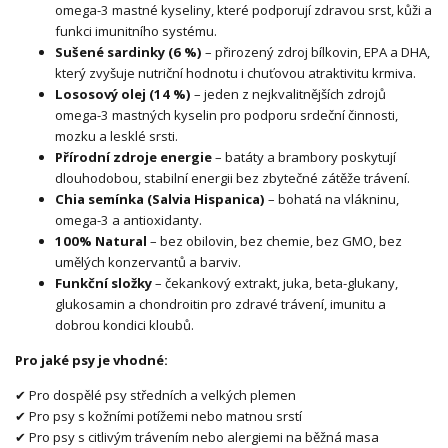
omega-3 mastné kyseliny, které podporují zdravou srst, kůži a
funkci imunitního systému.
Sušené sardinky (6 %)
– přirozený zdroj bílkovin, EPA a DHA,
který zvyšuje nutriční hodnotu i chuťovou atraktivitu krmiva.
Lososový olej (14 %)
– jeden z nejkvalitnějších zdrojů
omega-3 mastných kyselin pro podporu srdeční činnosti,
mozku a lesklé srsti.
Přírodní zdroje energie
– batáty a brambory poskytují
dlouhodobou, stabilní energii bez zbytečné zátěže trávení.
Chia semínka (Salvia Hispanica)
– bohatá na vlákninu,
omega-3 a antioxidanty.
100% Natural
– bez obilovin, bez chemie, bez GMO, bez
umělých konzervantů a barviv.
Funkční složky
– čekankový extrakt, juka, beta-glukany,
glukosamin a chondroitin pro zdravé trávení, imunitu a
dobrou kondici kloubů.
Pro jaké psy je vhodné:
✔ Pro dospělé psy středních a velkých plemen
✔ Pro psy s kožními potížemi nebo matnou srstí
✔ Pro psy s citlivým trávením nebo alergiemi na běžná masa