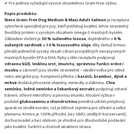
✔ Pro jedince vyžadující vysoce stravitelnou Grain-Free výživu
Popis produktu:
Ibero Grain-free Dog Medium & Maxi Adult Salmon
je receptura
vytvořená speciálně pro psy, kteří potřebují kvalitní, lehce stravitelný
živočišný protein s vysokým obsahem omega-3 mastných kyselin.
Základem složení je
30 % sušeného lososa
, doplněného o
6 %
sušených sardinek
a
14 % lososového oleje
, díky čemuž krmivo
přináší jedinečně vysoký obsah zdraví prospěšných nenasycených
mastných kyselin EPA a DHA. Ryby v této receptuře podporují
zdravou kůži, lesklou srst, imunitu, správnou funkci srdce i
mozku
a zároveň jsou skvěle stravitelné – ideální volba pro citlivé
nebo alergické psy. Komplexní příloha z
batátů, brambor, dýně a
mrkve
dodává přirozené vitamíny, minerály a vlákninu.
Chia
semínko, lněné semínko a čekankový extrakt
podporují zdravé
trávení, střevní mikroflóru a pevnou imunitu. Kloubní výživa v
podobě
glukosaminu a chondroitinu
pomáhá udržet pohybový
aparát ve skvělé kondici, což je klíčové zejména pro střední a velká
plemena. Krmivo je 100% přírodní, bez GMO, umělých konzervantů,
dochucovadel a bez obilovin. Je vhodné pro dlouhodobé podávání
jako kvalitní, funkční a chuťově atraktivní strava.