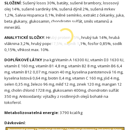
SLOŽENÍ:
Sušený losos 30%, batáty, sušené brambory, lososový
olej 14%, sušené sardinky 6%, sušená dýně 2%, sušená mrkev
1,2%, Salvia Hispanica 0,1%, lněné semínko, extrakt z čekanky, juka,
beta glukany, glukosamin, chondroitin sulfát, směs vitaminů a
minerálů.
ANALYTICKÉ SLOŽKY:
Hrubý protein 25%, hrubý tuk 14%, hrubá
vláknina 3,2%, hrubý popel 7,5%, vápník 1,1%, fosfor 0,85%, sodík
0,15%, vlhkost max. 10%.
DOPLŇKOVÉ LÁTKY
(na kg):Vitamín A 16300 IU, vitamín D3 1630 IU,
vitamín E 160 mg, vitamín B1 4,8 mg, vitamín B2 8 mg, vitamín B6 6,4
mg, vitamín B12 0,07 mg, niacin 40 mg, kyselina pantotenová 16 mg,
kyselina listová 0,64 mg, biotin 0,4 mg, vitamin C 160 mg, jód 4 mg,
selen 0,35 mg, železo 96 mg, měď 12 mg, zinek 120 mg, mangan 12
mg, cholin chlorid 1728 mg, glukosamin 400mg, chondroitin sulfát
350 mg. Antioxidanty: výtažky z rostlinných olejů bohaté na
tokoferol.
Metabolizovatelná energie:
3790 kcal/kg
Dávkování: