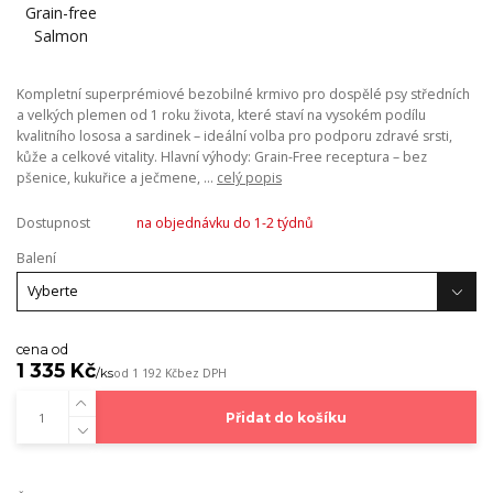
Kompletní superprémiové bezobilné krmivo pro dospělé psy středních
a velkých plemen od 1 roku života, které staví na vysokém podílu
kvalitního lososa a sardinek – ideální volba pro podporu zdravé srsti,
kůže a celkové vitality. Hlavní výhody: Grain-Free receptura – bez
pšenice, kukuřice a ječmene, ...
celý popis
Dostupnost
na objednávku do 1-2 týdnů
Balení
cena od
1 335 Kč
/
ks
od
1 192 Kč
bez DPH
Přidat do košíku