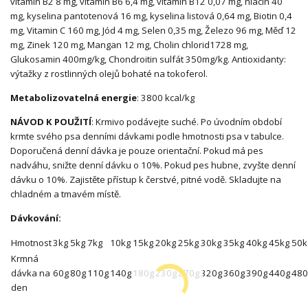
vitamín B2 8 mg, vitamín B6 6,4 mg, vitamín B12 0,07 mg, niacin 40
mg, kyselina pantotenová 16 mg, kyselina listová 0,64 mg, Biotin 0,4
mg, Vitamin C 160 mg, Jód 4 mg, Selen 0,35 mg, Železo 96 mg, Měď 12
mg, Zinek 120 mg, Mangan 12 mg, Cholin chlorid1728 mg,
Glukosamin 400mg/kg, Chondroitin sulfát 350mg/kg. Antioxidanty:
výtažky z rostlinných olejů bohaté na tokoferol.
Metabolizovatelná energie
: 3800 kcal/kg
NÁVOD K POUŽITÍ
: Krmivo podávejte suché. Po úvodním období
krmte svého psa denními dávkami podle hmotnosti psa v tabulce.
Doporučená denní dávka je pouze orientační. Pokud má pes
nadváhu, snižte denní dávku o 10%. Pokud pes hubne, zvyšte denní
dávku o 10%. Zajistěte přístup k čerstvé, pitné vodě. Skladujte na
chladném a tmavém místě.
Dávkování:
Hmotnost
3kg
5kg
7kg
10kg
15kg
20kg
25kg
30kg
35kg
40kg
45kg
50k
Krmná
dávka na
60g
80g
110g
140g
180g
230g
270g
320g
360g
390g
440g
480
den