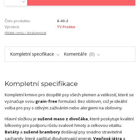
Číslo produktu:
8-40-2
Výrobce:
TV Probbe
Hlídat cenu / dostupnost
Kompletní specifikace
Komentáře
0
Kompletní specifikace
Kompletní krmivo pro dospělé psy všech plemen a velikostí, které se
vyznačuje svou
grain-free
formulací. Bez obilovin, což je ideální
volba pro psy s citlivým zažíváním nebo alergiemi na obiloviny.
Hlavní složkou je
sušené maso z divočáka
, které poskytuje kvalitní
bílkoviny pro podporu růstu svalové hmoty a celkovou vitalitu.
Batáty
a
sušené brambory
dodávají psy snadno stravitelné
sacharidy, které zajišťují dlouhotrvající energii.
Vepřová
játra
a