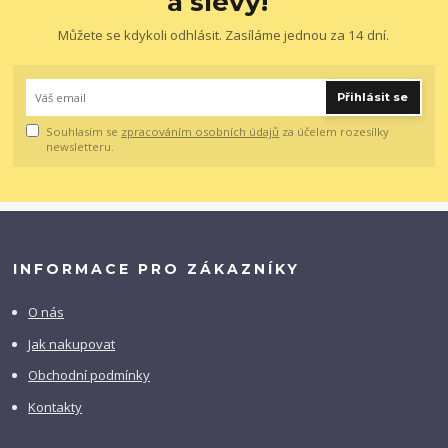
a slevy!
Můžete se kdykoli odhlásit. Zasíláme jednou za 14 dní.
Přihlásit se
Souhlasím se
zpracováním osobních údajů
za účelem rozesílky
newsletteru.
INFORMACE PRO ZÁKAZNÍKY
O nás
Jak nakupovat
Obchodní podmínky
Kontakty