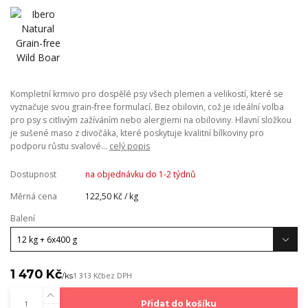
Kompletní krmivo pro dospělé psy všech plemen a velikostí, které se
vyznačuje svou grain-free formulací. Bez obilovin, což je ideální volba
pro psy s citlivým zažíváním nebo alergiemi na obiloviny. Hlavní složkou
je sušené maso z divočáka, které poskytuje kvalitní bílkoviny pro
podporu růstu svalové...
celý popis
Dostupnost
na objednávku do 1-2 týdnů
Měrná cena
122,50 Kč / kg
Balení
1 470 Kč
/
ks
1 313 Kč
bez DPH
Přidat do košíku