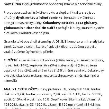
hovězí tuk
zvyšují chutnost a obohacují krmivo o esenciální živiny.
Pro podporu zdraví trávicího traktu a zlepšení kvality srsti jsou
přidány
dýně
,
mrkev
a
lněné semínko
, bohaté na vlákninu a
omega-3 mastné kyseliny.
Čekankový extrakt
,
beta glukany
,
glukosamin
a
chondroitin sulfát
pečují o klouby, imunitní systém
a celkovou kondici vašeho psa.
Granule také obsahují
vitamíny
A, D3, E, B-komplex a
minerály
jako
zinek, železo a selen, které přispívají k dlouhodobému zdraví a
vitalitě vašeho čtyřnohého přítele.
SLOŽENÍ
: sušené maso z divočáka (29%), batáty, sušené brambory,
hovězí tuk (14%), vepřová játra (5%), sušená dýně (2%), sušená
vepřová játra (2%), sušená mrkev (1,2%), lněné semínko, čekankový
extrakt, juka, beta glukany, extrakt z chrupavek, směs vitaminů a
minerálů.
ANALYTICKÉ SLOŽKY
: Hrubý protein 25%, hrubý tuk 14%, hrubá
vláknina 3,2%, hrubé popeloviny 7,8%, vápník 1,1%, fosfor 0,85%,
sodík 0,15%, vlhkost max. 10%. Doplňkové látky (na kg): Vitamín A
16300 IU, vitamín D3 1620 IU, vitamín E 160 mg, vitamín B1 4,8 mg,