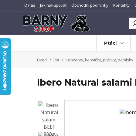
O nás
Jak nakupovat
Obchodní podmínky
Kontakty
Ptáci
Úvod
Psi
Konzervy, kapsičky, paštiky, pamlsky
Ibero Natural salam