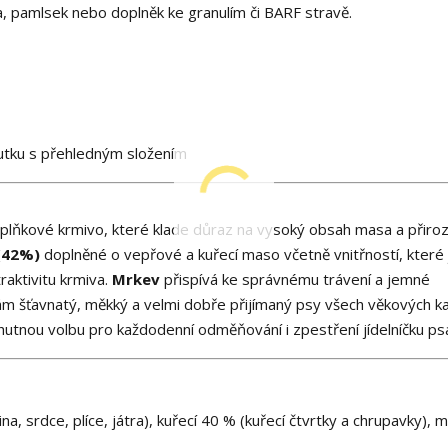
a, pamlsek nebo doplněk ke granulím či BARF stravě.
outku s přehledným složením
doplňkové krmivo, které klade důraz na vysoký obsah masa a přiro
(42%)
doplněné o vepřové a kuřecí maso včetně vnitřností, které
raktivitu krmiva.
Mrkev
přispívá ke správnému trávení a jemné
lám šťavnatý, měkký a velmi dobře přijímaný psy všech věkových ka
hutnou volbu pro každodenní odměňování i zpestření jídelníčku ps
, srdce, plíce, játra), kuřecí 40 % (kuřecí čtvrtky a chrupavky), 