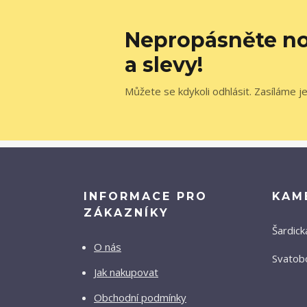
Nepropásněte no
a slevy!
Můžete se kdykoli odhlásit. Zasíláme j
INFORMACE PRO
KAM
ZÁKAZNÍKY
Šardick
O nás
Svatobo
Jak nakupovat
Obchodní podmínky