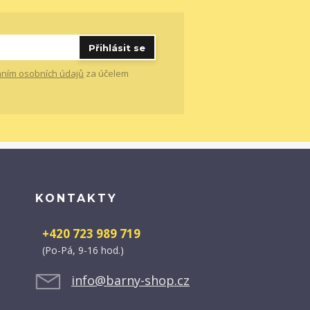
Přihlásit se
ním osobních údajů
za účelem
KONTAKTY
+420 723 989 719
(Po-Pá, 9-16 hod.)
info@barny-shop.cz