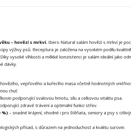
ěku – hovězí s mrkví.
Ibero Natural salám hovězí s mrkví je poc
ipy výživy psů. Receptura je založena na vysokém podílu kvalitn
 Díky vysoké vlhkosti a měkké konzistenci je salám ideální jako o
né dávky.
hovězího, vepřového a kuřecího masa včetně hodnotných vnitřnos
znou chuť.
lkovin podporující svalovou hmotu, sílu a celkovou vitalitu psa.
dporující zdravé trávení a optimální funkci střev.
0 %)
– snadné krájení, vhodné i pro štěňata, seniory a psy s citliv
ogických přísad, s důrazem na jednoduchost a kvalitu surovin.