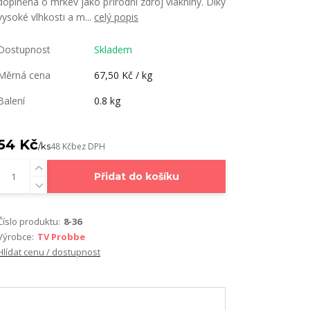
doplněna o mrkev jako přírodní zdroj vlákniny. Díky
vysoké vlhkosti a m...
celý popis
Dostupnost
Skladem
Měrná cena
67,50 Kč / kg
Balení
0.8 kg
54 Kč
/
ks
48 Kč
bez DPH
Přidat do košíku
Číslo produktu:
8-36
Výrobce:
TV Probbe
Hlídat cenu / dostupnost