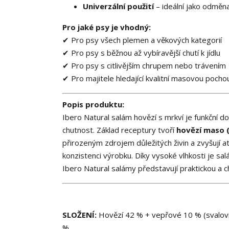
Univerzální použití
– ideální jako odměn
Pro jaké psy je vhodný:
✔ Pro psy všech plemen a věkových kategorií
✔ Pro psy s běžnou až vybíravější chutí k jídlu
✔ Pro psy s citlivějším chrupem nebo trávením
✔ Pro majitele hledající kvalitní masovou poch
Popis produktu:
Ibero Natural salám hovězí s mrkví je funkční 
chutnost. Základ receptury tvoří
hovězí maso 
přirozeným zdrojem důležitých živin a zvyšují at
konzistenci výrobku. Díky vysoké vlhkosti je sa
Ibero Natural salámy představují praktickou a c
SLOŽENÍ:
Hovězí 42 % + vepřové 10 % (svalovina
%.