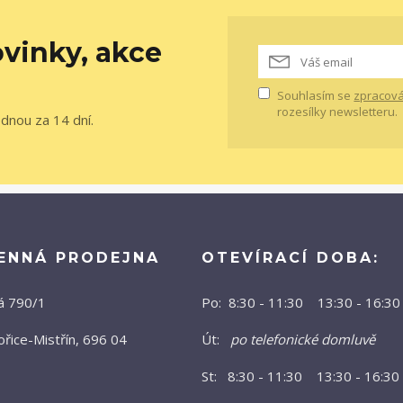
vinky, akce
Souhlasím se
zpracová
rozesílky newsletteru.
ednou za 14 dní.
ENNÁ PRODEJNA
OTEVÍRACÍ DOBA:
á 790/1
Po: 8:30 - 11:30 13:30 - 16:30
řice-Mistřín, 696 04
Út:
po telefonické domluvě
St: 8:30 - 11:30 13:30 - 16:30