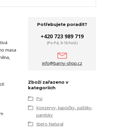
Potřebujete poradit?
+420 723 989 719
tivá
(Po-Pá, 9-16 hod.)
ího masa
dměna,
info@barny-shop.cz
Zboží zařazeno v
tí
kategoriích
Psi
Konzervy, kapsičky, paštiky,
ým
pamlsky
Ibero Natural