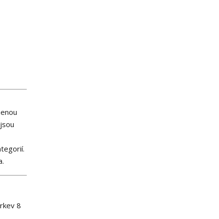
zenou
 jsou
tegorií.
a.
mrkev 8