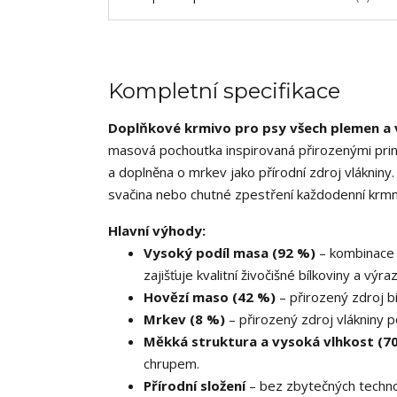
Kompletní specifikace
Doplňkové krmivo pro psy všech plemen a v
masová pochoutka inspirovaná přirozenými princ
a doplněna o mrkev jako přírodní zdroj vlákniny.
svačina nebo chutné zpestření každodenní krm
Hlavní výhody:
Vysoký podíl masa (92 %)
– kombinace 
zajišťuje kvalitní živočišné bílkoviny a výra
Hovězí maso (42 %)
– přirozený zdroj bí
Mrkev (8 %)
– přirozený zdroj vlákniny po
Měkká struktura a vysoká vlhkost (7
chrupem.
Přírodní složení
– bez zbytečných technol