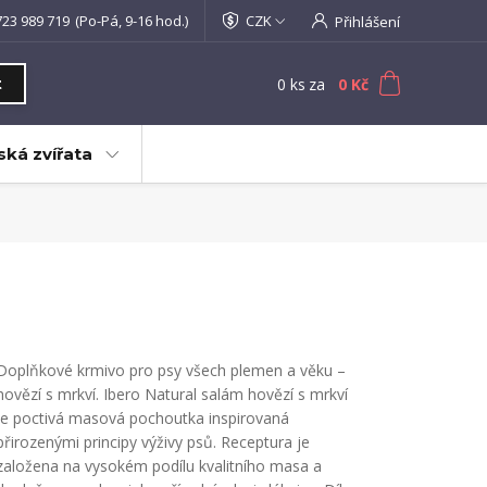
723 989 719
(Po-Pá, 9-16 hod.)
CZK
Přihlášení
0
ks
za
0 Kč
t
ká zvířata
Doplňkové krmivo pro psy všech plemen a věku –
hovězí s mrkví. Ibero Natural salám hovězí s mrkví
je poctivá masová pochoutka inspirovaná
přirozenými principy výživy psů. Receptura je
založena na vysokém podílu kvalitního masa a