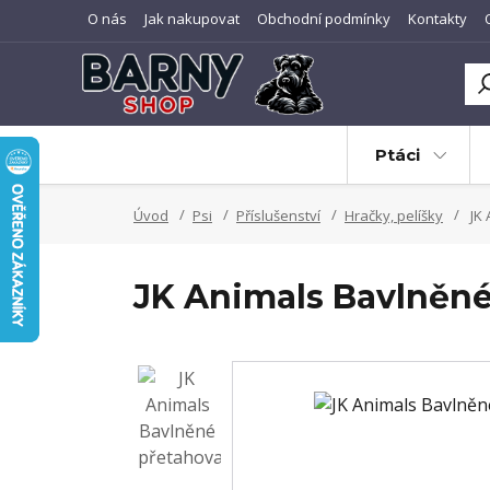
O nás
Jak nakupovat
Obchodní podmínky
Kontakty
Ptáci
Úvod
Psi
Příslušenství
Hračky, pelíšky
JK 
JK Animals Bavlněné