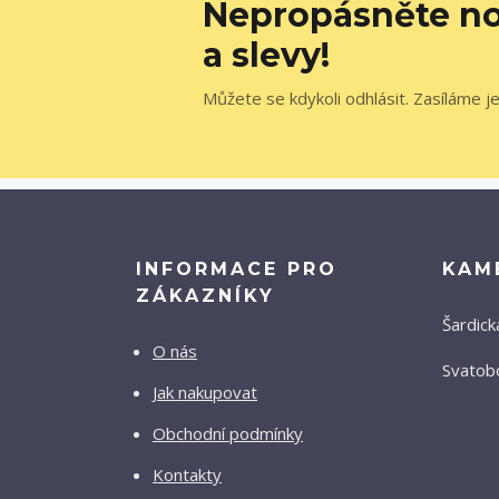
Nepropásněte no
a slevy!
Můžete se kdykoli odhlásit. Zasíláme j
INFORMACE PRO
KAM
ZÁKAZNÍKY
Šardick
O nás
Svatobo
Jak nakupovat
Obchodní podmínky
Kontakty