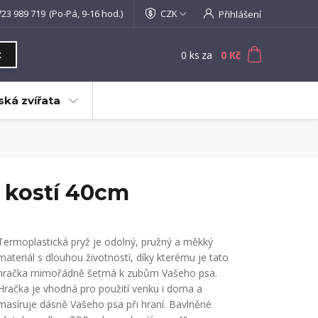
723 989 719
(Po-Pá, 9-16 hod.)
CZK
Přihlášení
0
ks
za
0 Kč
t
ká zvířata
 kostí 40cm
Termoplastická pryž je odolný, pružný a měkký
materiál s dlouhou životností, díky kterému je tato
hračka mimořádně šetrná k zubům Vašeho psa.
Hračka je vhodná pro použití venku i doma a
masíruje dásně Vašeho psa při hraní. Bavlněné