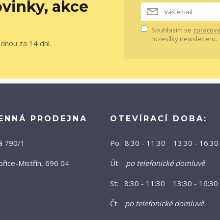
vinky, akce
Souhlasím se
zpracová
rozesílky newsletteru.
ednou za 14 dní.
ENNÁ PRODEJNA
OTEVÍRACÍ DOBA:
á 790/1
Po: 8:30 - 11:30 13:30 - 16:30
řice-Mistřín, 696 04
Út:
po telefonické domluvě
St: 8:30 - 11:30 13:30 - 16:30
Čt:
po telefonické domluvě