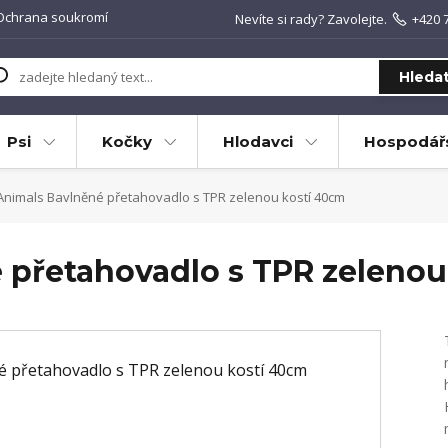
Ochrana soukromí
Nevíte si rady? Zavolejte.
+420 
Hleda
Psi
Kočky
Hlodavci
Hospodářs
Animals Bavlněné přetahovadlo s TPR zelenou kostí 40cm
 přetahovadlo s TPR zelenou