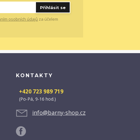
Přihlásit se
ním osobních údajů
za účelem
KONTAKTY
+420 723 989 719
(Po-Pá, 9-16 hod.)
info@barny-shop.cz