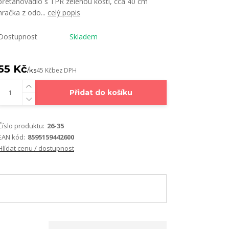
přetahovadlo s TPR zelenou kostí, cca 40 cm
hračka z odo...
celý popis
Dostupnost
Skladem
55 Kč
/
ks
45 Kč
bez DPH
Přidat do košíku
Číslo produktu:
26-35
EAN kód:
8595159442600
Hlídat cenu / dostupnost