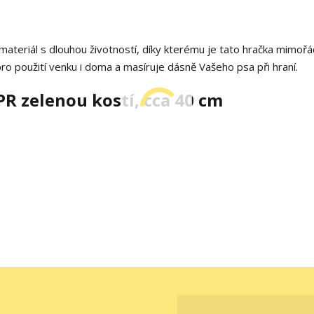
materiál s dlouhou životností, díky kterému je tato hračka mimoř
o použití venku i doma a masíruje dásně Vašeho psa při hraní.
R zelenou kostí, cca 40 cm