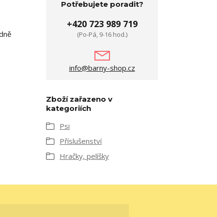
Potřebujete poradit?
+420 723 989 719
ádně
(Po-Pá, 9-16 hod.)
info@barny-shop.cz
Zboží zařazeno v
kategoriích
Psi
Příslušenství
Hračky, pelíšky