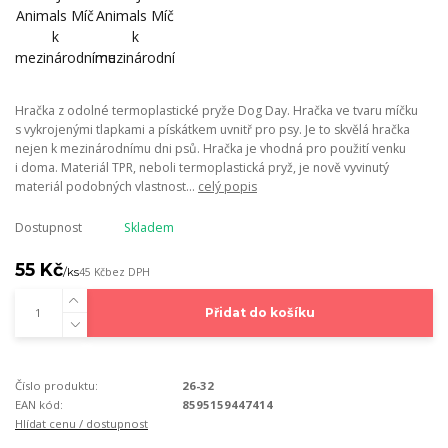
Hračka z odolné termoplastické pryže Dog Day. Hračka ve tvaru míčku
s vykrojenými tlapkami a pískátkem uvnitř pro psy. Je to skvělá hračka
nejen k mezinárodnímu dni psů. Hračka je vhodná pro použití venku
i doma. Materiál TPR, neboli termoplastická pryž, je nově vyvinutý
materiál podobných vlastnost...
celý popis
Dostupnost
Skladem
55 Kč
/
ks
45 Kč
bez DPH
Přidat do košíku
Číslo produktu:
26-32
EAN kód:
8595159447414
Hlídat cenu / dostupnost