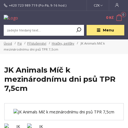
+420 723 989 719
(Po-Pá, 9-16 hod.)
CZK
0
0 Kč
Menu
Úvod
Psi
Příslušenství
Hračky, pelíšky
JK Animals Míč k
mezinárodnímu dni psů TPR 7,5cm
JK Animals Míč k
mezinárodnímu dni psů TPR
7,5cm